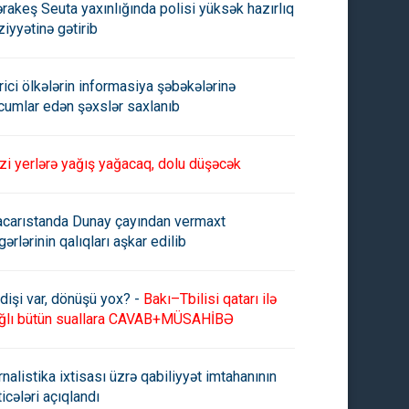
rakeş Seuta yaxınlığında polisi yüksək hazırlıq
ziyyətinə gətirib
rici ölkələrin informasiya şəbəkələrinə
cumlar edən şəxslər saxlanıb
zi yerlərə yağış yağacaq, dolu düşəcək
carıstanda Dunay çayından vermaxt
gərlərinin qalıqları aşkar edilib
dişi var, dönüşü yox? -
Bakı–Tbilisi qatarı ilə
ğlı bütün suallara CAVAB+MÜSAHİBƏ
rnalistika ixtisası üzrə qabiliyyət imtahanının
ticələri açıqlandı