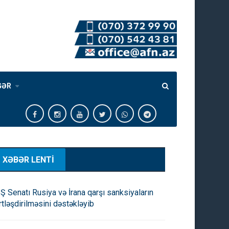
GƏR
XƏBƏR LENTİ
Ş Senatı Rusiya və İrana qarşı sanksiyaların
rtləşdirilməsini dəstəkləyib