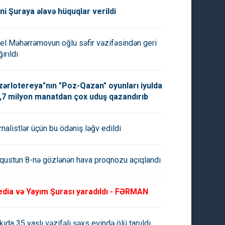
ni Şuraya əlavə hüquqlar verildi
el Məhərrəmovun oğlu səfir vəzifəsindən geri
ırıldı
zərlotereya"nın "Poz-Qazan" oyunları iyulda
,7 milyon manatdan çox uduş qazandırıb
rnalistlər üçün bu ödəniş ləğv edildi
qustun 8-nə gözlənən hava proqnozu açıqlandı
dia və Yayım Şurası yaradıldı - FƏRMAN
kıda 35 yaşlı vəzifəli şəxs evində ölü tapıldı