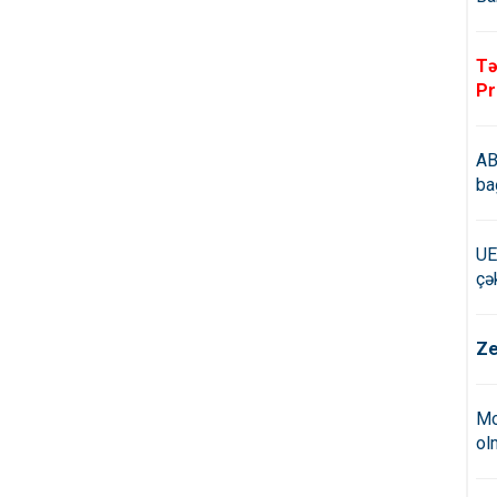
Tə
Pr
AB
ba
UE
çə
Ze
Mo
ol