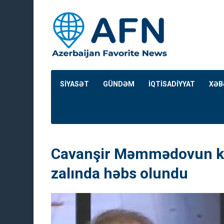
SİYASƏT
GÜNDƏM
İQTİSADİYYAT
XƏB
Cavanşir Məmmədovun k
zalında həbs olundu