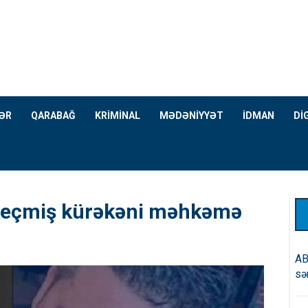
ƏR
QARABAĞ
KRİMİNAL
MƏDƏNİYYƏT
İDMAN
Dİ
eçmiş kürəkəni məhkəmə
AB
sə