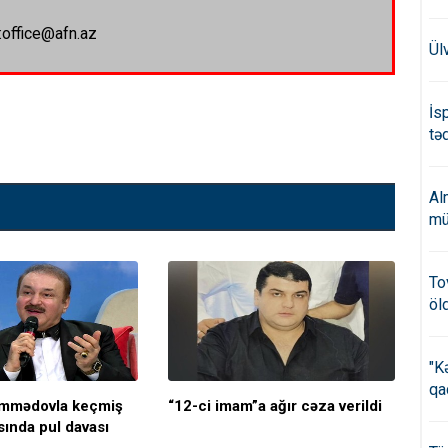
:office@afn.az
Ül
İs
təd
Al
mü
To
öl
"K
qa
əmmədovla keçmiş
“12-ci imam”a ağır cəza verildi
Əli
sında pul davası
ver