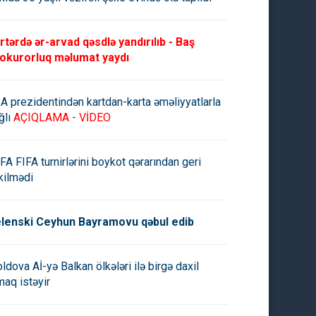
rtərdə ər-arvad qəsdlə yandırılıb - Baş
okurorluq məlumat yaydı
A prezidentindən kartdan-karta əməliyyatlarla
ğlı
AÇIQLAMA - VİDEO
FA FIFA turnirlərini boykot qərarından geri
kilmədi
lenski Ceyhun Bayramovu qəbul edib
ldova Aİ-yə Balkan ölkələri ilə birgə daxil
maq istəyir