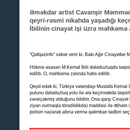
Əməkdar artist Cavanşir Məmmə
qeyri-rəsmi nikahda yaşadığı keç
İbilinin cinayət işi üzrə məhkəmə
“Qafqazinfo” xəbər verir ki, Bakı Ağır Cinayətl
Hökmə əsasən M.Kemal İbili dələduzluqda təqsirl
edilib. O, məhkəmə zalında həbs edilib.
Qeyd edək ki, Türkiyə vətəndaşı Mustafa Kemal İ
pulunu dələduzluq yolu ilə ələ keçirməkdə təqsirlənd
zərərçəkmiş olduğunu bildirir. Ona qarşı Cinayət
ziyan vurmaqla törədildikdə) maddəsi ilə ittiham 
polisin nəzarəti altına vermə qətimkan tədbiri seç