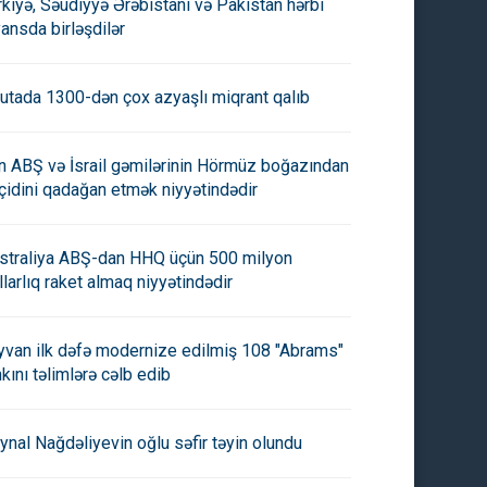
rkiyə, Səudiyyə Ərəbistanı və Pakistan hərbi
yansda birləşdilər
utada 1300-dən çox azyaşlı miqrant qalıb
an ABŞ və İsrail gəmilərinin Hörmüz boğazından
çidini qadağan etmək niyyətindədir
straliya ABŞ-dan HHQ üçün 500 milyon
llarlıq raket almaq niyyətindədir
yvan ilk dəfə modernize edilmiş 108 "Abrams"
nkını təlimlərə cəlb edib
ynal Nağdəliyevin oğlu səfir təyin olundu