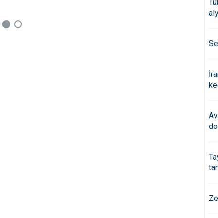
Tü
al
Se
İr
ke
Av
do
Ta
ta
Ze