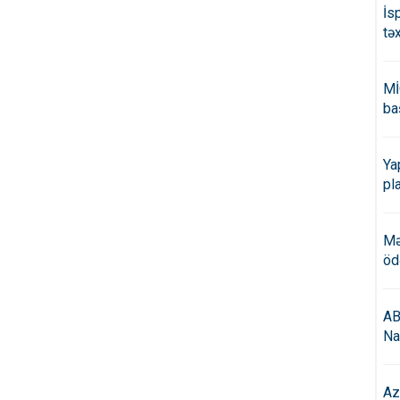
İs
tə
Mİ
ba
Ya
pl
Mə
öd
AB
Na
Az