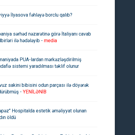
viyyə İlyasova fəhləyə borclu qalıb?
paniya sərhəd nəzarətinə görə İtaliyanı cavab
birləri ilə hədələyib -
media
maniyada PUA-lardan mərkəzləşdirilmiş
dafiə sistemi yaradılması təklif olunur
vuz sakini bibisini odun parçası ilə döyərək
dürübmüş -
YENİLƏNİB
əpəz" Hospitalda estetik əməliyyat olunan
dın öldü
 Behiştiyə 15 il həbs cəzası
Azərbaycanda daha bir vəzifəl
ildi
şəxs HƏBS EDİLDİ