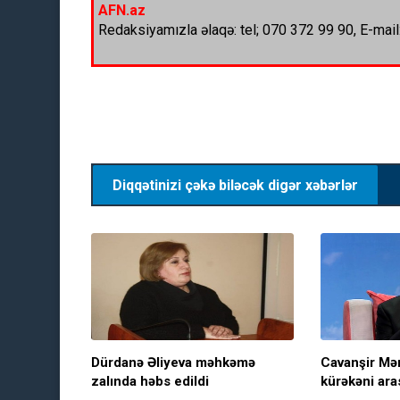
AFN.az
Redaksiyamızla əlaqə: tel; 070 372 99 90, E-mail
Diqqətinizi çəkə biləcək digər xəbərlər
Dürdanə Əliyeva məhkəmə
Cavanşir M
zalında həbs edildi
kürəkəni ara