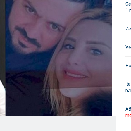
Ce
1 
Ze
Və
Po
İt
bə
AB
me