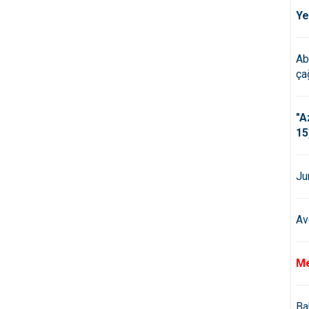
Ye
Ab
çağ
"A
15
Ju
Av
Me
Ba