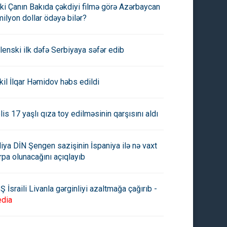
ki Çanın Bakıda çəkdiyi filmə görə Azərbaycan
milyon dollar ödəyə bilər?
lenski ilk dəfə Serbiyaya səfər edib
kil İlqar Həmidov həbs edildi
lis 17 yaşlı qıza toy edilməsinin qarşısını aldı
aliya DİN Şengen sazişinin İspaniya ilə nə vaxt
rpa olunacağını açıqlayıb
Ş İsraili Livanla gərginliyi azaltmağa çağırıb -
dia