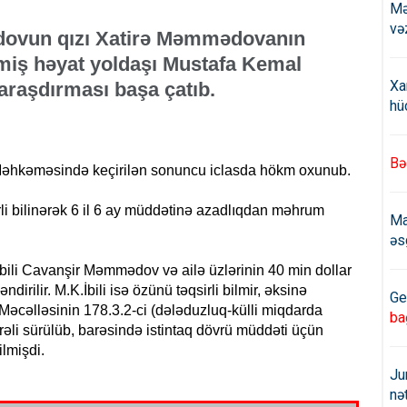
Mə
və
dovun qızı Xatirə Məmmədovanın
miş həyat yoldaşı Mustafa Kemal
Xa
 araşdırması başa çatıb.
hü
Bə
ər Məhkəməsində keçirilən sonuncu iclasda hökm oxunub.
i bilinərək 6 il 6 ay müddətinə azadlıqdan məhrum
Ma
əs
bili Cavanşir Məmmədov və ailə üzlərinin 40 min dollar
irilir. M.K.İbili isə özünü təqsirli bilmir, əksinə
Ge
 Məcəlləsinin 178.3.2-ci (dələduzluq-külli miqdarda
ba
irəli sürülüb, barəsində istintaq dövrü müddəti üçün
ilmişdi.
Ju
nə