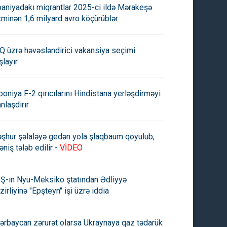
paniyadakı miqrantlar 2025-ci ildə Mərakeşə
xminən 1,6 milyard avro köçürüblər
Q üzrə həvəsləndirici vakansiya seçimi
şlayır
poniya F-2 qırıcılarını Hindistana yerləşdirməyi
anlaşdırır
şhur şəlaləyə gedən yola şlaqbaum qoyulub,
əniş tələb edilir -
VİDEO
Ş-ın Nyu-Meksiko ştatından Ədliyyə
zirliyinə "Epşteyn" işi üzrə iddia
ərbaycan zərurət olarsa Ukraynaya qaz tədarük