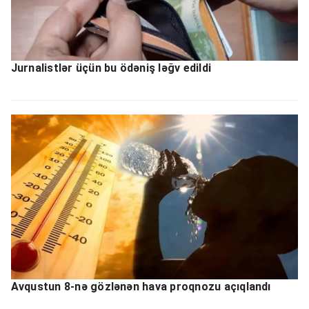
Jurnalistlər üçün bu ödəniş ləğv edildi
Avqustun 8-nə gözlənən hava proqnozu açıqlandı