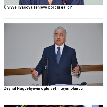
Ülviyyə İlyasova fəhləyə borclu qalıb?
Zeynal Nağdəliyevin oğlu səfir təyin olundu