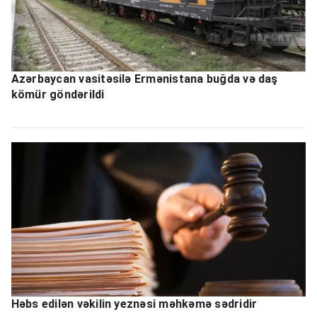
Azərbaycan vasitəsilə Ermənistana buğda və daş
kömür göndərildi
Həbs edilən vəkilin yeznəsi məhkəmə sədridir