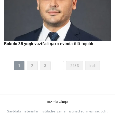
Bakıda 35 yaşlı vəzifəli şəxs evində ölü tapıldı
1
2
3
...
2283
İrəli
Bizimlə Əlaqə
Saytdakı materialların istifadəsi zamanı istinad edilməsi vacibdir.