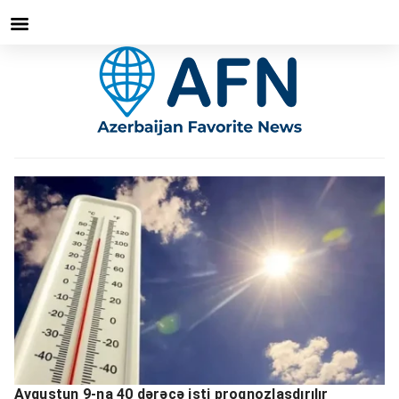
Avqustun 9-na 40 dərəcə isti proqnozlaşdırılır