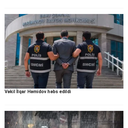
Vəkil İlqar Həmidov həbs edildi