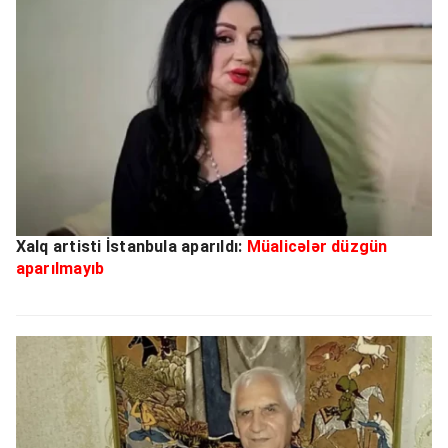
Xalq artisti İstanbula aparıldı:
Müalicələr düzgün
aparılmayıb