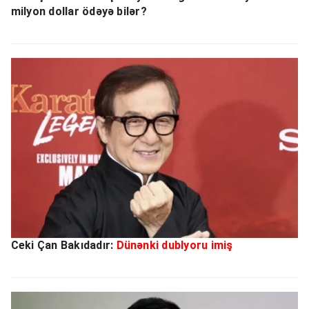
milyon dollar ödəyə bilər?
Ceki Çan Bakıdadır:
Dünənki dublyoru imiş