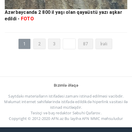
Azərbaycanda 2 800 il yaşı olan qayaüstü yazı aşkar
edildi -
FOTO
1
2
3
...
87
İrəli
Bizimlə Əlaqə
Saytdakı materialların istifadəsi zamanı istinad edilməsi vacibdir.
Məlumat internet səhifələrində istifadə edildikdə hiperlink vasitəsi ilə
istinad mütləqdir.
Təsisçi və baş redaktor Səbuhi Qafarov.
Copyright © 2012-2020 AFN.az Bu layihə AFN MMC məhsuludur