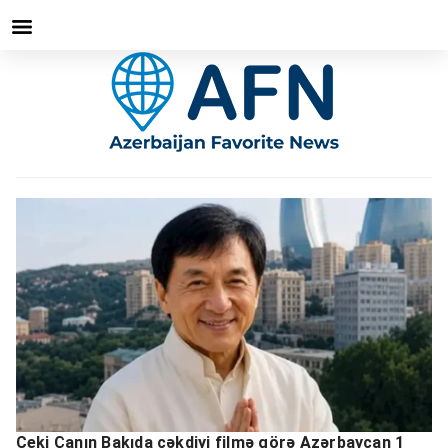
Ceki Çanın Bakıda çəkdiyi filmə görə Azərbaycan 1