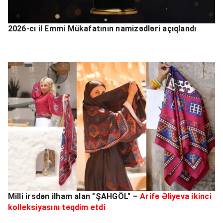
2026-cı il Emmi Mükafatının namizədləri açıqlandı
Milli irsdən ilham alan "ŞAHGÖL" –
Arifə Əliyeva ikinci
kolleksiyasını təqdim etdi