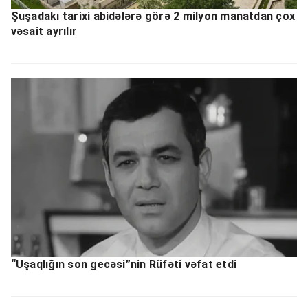
Şuşadakı tarixi abidələrə görə 2 milyon manatdan çox
vəsait ayrılır
“Uşaqlığın son gecəsi”nin Rüfəti vəfat etdi