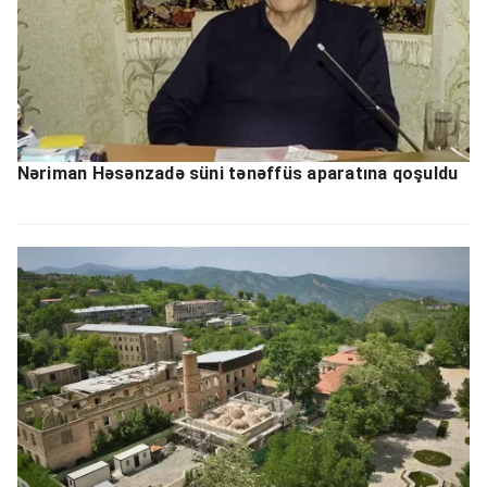
Nəriman Həsənzadə süni tənəffüs aparatına qoşuldu