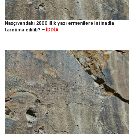
Naxçıvandakı 2800 illik yazı ermənilərə istinadla
tərcümə edilib? –
İDDİA