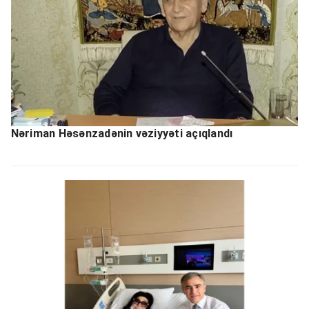
Nəriman Həsənzadənin vəziyyəti açıqlandı