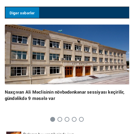
Digər xəbərlər
Naxçıvan Ali Məclisinin növbədənkənar sessiyası keçirilir,
gündəlikdə 9 məsələ var