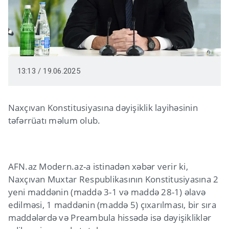
13:13 / 19.06.2025
Naxçıvan Konstitusiyasına dəyişiklik layihəsinin
təfərrüatı məlum olub.
AFN.az Modern.az-a istinadən xəbər verir ki,
Naxçıvan Muxtar Respublikasının Konstitusiyasına 2
yeni maddənin (maddə 3-1 və maddə 28-1) əlavə
edilməsi, 1 maddənin (maddə 5) çıxarılması, bir sıra
maddələrdə və Preambula hissədə isə dəyişikliklər