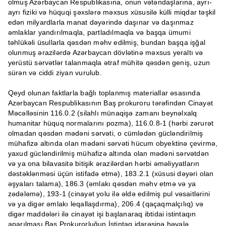
olmuş Azərbaycan Respublikasına, onun vətəndaşlarına, ayrı-
ayrı fiziki və hüquqi şəxslərə məxsus xüsusilə külli miqdar təşkil
edən milyardlarla manat dəyərində daşınar və daşınmaz
əmlaklar yandırılmaqla, partladılmaqla və başqa ümumi
təhlükəli üsullarla qəsdən məhv edilmiş, bundan başqa işğal
olunmuş ərazilərdə Azərbaycan dövlətinə məxsus yeraltı və
yerüstü sərvətlər talanmaqla ətraf mühitə qəsdən geniş, uzun
sürən və ciddi ziyan vurulub.
Qeyd olunan faktlarla bağlı toplanmış materiallar əsasında
Azərbaycan Respublikasının Baş prokuroru tərəfindən Cinayət
Məcəlləsinin 116.0.2 (silahlı münaqişə zamanı beynəlxalq
humanitar hüquq normalarını pozma), 116.0.8-1 (hərbi zərurət
olmadan qəsdən mədəni sərvəti, o cümlədən gücləndirilmiş
mühafizə altında olan mədəni sərvəti hücum obyektinə çevirmə,
yaxud gücləndirilmiş mühafizə altında olan mədəni sərvətdən
və ya ona bilavasitə bitişik ərazilərdən hərbi əməliyyatların
dəstəklənməsi üçün istifadə etmə), 183.2.1 (xüsusi dəyəri olan
əşyaları talama), 186.3 (əmlakı qəsdən məhv etmə və ya
zədələmə), 193-1 (cinayət yolu ilə əldə edilmiş pul vəsaitlərini
və ya digər əmlakı leqallaşdırma), 206.4 (qaçaqmalçılıq) və
digər maddələri ilə cinayət işi başlanaraq ibtidai istintaqın
aparılması Baş Prokurorluğun İstintaq idarəsinə həvalə