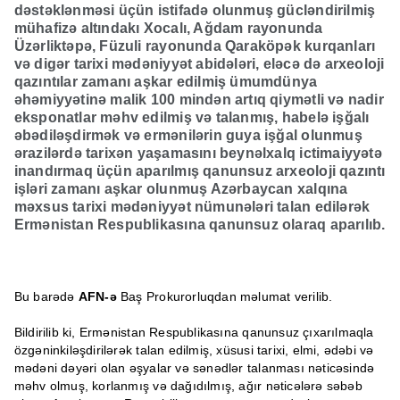
dəstəklənməsi üçün istifadə olunmuş gücləndirilmiş
mühafizə altındakı Xocalı, Ağdam rayonunda
Üzərliktəpə, Füzuli rayonunda Qaraköpək kurqanları
və digər tarixi mədəniyyət abidələri, eləcə də arxeoloji
qazıntılar zamanı aşkar edilmiş ümumdünya
əhəmiyyətinə malik 100 mindən artıq qiymətli və nadir
eksponatlar məhv edilmiş və talanmış, habelə işğalı
əbədiləşdirmək və ermənilərin guya işğal olunmuş
ərazilərdə tarixən yaşamasını beynəlxalq ictimaiyyətə
inandırmaq üçün aparılmış qanunsuz arxeoloji qazıntı
işləri zamanı aşkar olunmuş Azərbaycan xalqına
məxsus tarixi mədəniyyət nümunələri talan edilərək
Ermənistan Respublikasına qanunsuz olaraq aparılıb.
Bu barədə
AFN-ə
Baş Prokurorluqdan məlumat verilib.
Bildirilib ki, Ermənistan Respublikasına qanunsuz çıxarılmaqla
özgəninkiləşdirilərək talan edilmiş, xüsusi tarixi, elmi, ədəbi və
mədəni dəyəri olan əşyalar və sənədlər talanması nəticəsində
məhv olmuş, korlanmış və dağıdılmış, ağır nəticələrə səbəb