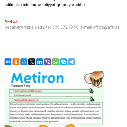
edilməklə istintaq-əməliyyat qrupu yaradılıb.
AFN.az
Redaksiyamızla əlaqə: tel; 070 372 99 90, e-mail office@afn.az