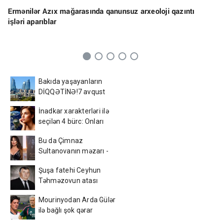
Ermənilər Azıx mağarasında qanunsuz arxeoloji qazıntı
işləri aparıblar
Bakıda yaşayanların
DİQQƏTİNƏ!7 avqust
2026-cı il saat 00:00-dan
İnadkar xarakterləri ilə
etibarən...
seçilən 4 bürc: Onları
fikrindən döndərmək
Bu da Çimnaz
çətindir
Sultanovanın məzarı -
VİDEO
Şuşa fatehi Ceyhun
Təhməzovun atası
dünyasını dəyişdi
Mourinyodan Arda Gülər
ilə bağlı şok qərar