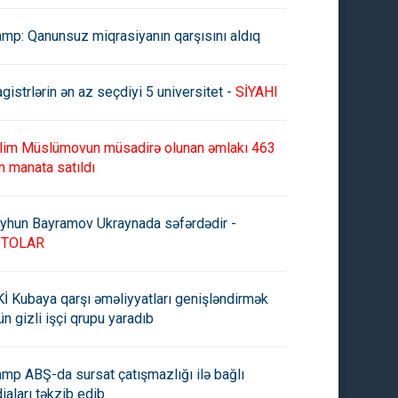
amp: Qanunsuz miqrasiyanın qarşısını aldıq
gistrlərin ən az seçdiyi 5 universitet -
SİYAHI
lim Müslümovun müsadirə olunan əmlakı 463
n manata satıldı
yhun Bayramov Ukraynada səfərdədir -
OTOLAR
İ Kubaya qarşı əməliyyatları genişləndirmək
ün gizli işçi qrupu yaradıb
amp ABŞ-da sursat çatışmazlığı ilə bağlı
diaları təkzib edib