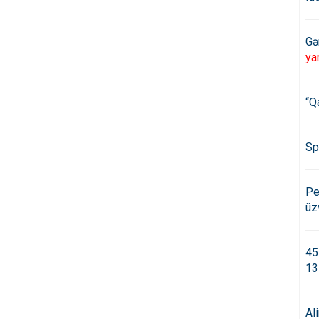
Gə
ya
“Q
Sp
Pe
üz
45
13
Al