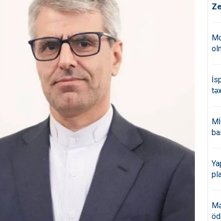
Ze
Mo
ol
İs
tə
Mİ
ba
Ya
pl
Mə
öd