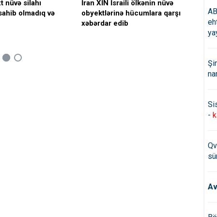
t nüvə silahı
İran XİN İsraili ölkənin nüvə
İra
AB
sahib olmadıq və
obyektlərinə hücumlara qarşı
dan
eh
xəbərdar edib
apa
ya
Şi
na
Si
-
k
Qv
sü
Av