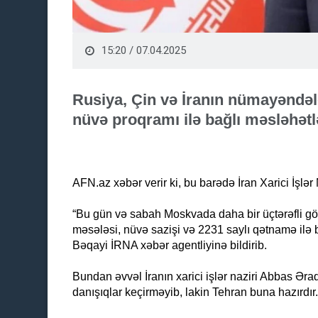
15:20 / 07.04.2025
Rusiya, Çin və İranın nümayəndəl
nüvə proqramı ilə bağlı məsləhət
AFN.az xəbər verir ki, bu barədə İran Xarici İşlər 
“Bu gün və sabah Moskvada daha bir üçtərəfli g
məsələsi, nüvə sazişi və 2231 saylı qətnamə ilə b
Bəqayi İRNA xəbər agentliyinə bildirib.
Bundan əvvəl İranın xarici işlər naziri Abbas Əraqç
danışıqlar keçirməyib, lakin Tehran buna hazırdır.