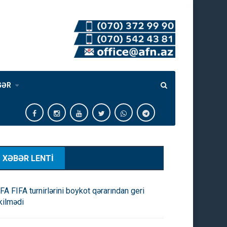
GƏR
XƏBƏR LENTİ
FA FIFA turnirlərini boykot qərarından geri
kilmədi