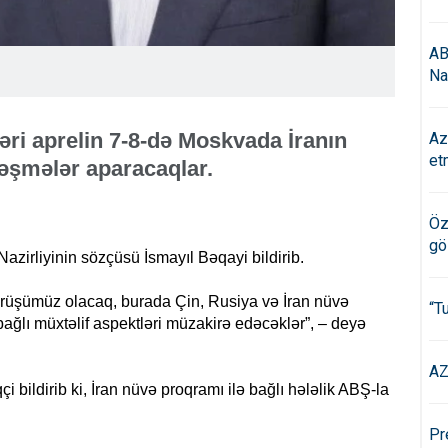
AB
Na
əri aprelin 7-8-də Moskvada İranın
Az
et
ləşmələr aparacaqlar.
Öz
gö
Nazirliyinin sözçüsü İsmayıl Bəqayi bildirib.
örüşümüz olacaq, burada Çin, Rusiya və İran nüvə
“T
ağlı müxtəlif aspektləri müzakirə edəcəklər”, – deyə
AZ
i bildirib ki, İran nüvə proqramı ilə bağlı hələlik ABŞ-la
Pr