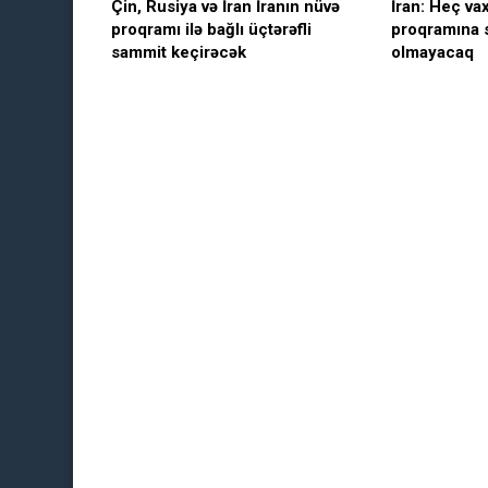
Çin, Rusiya və İran İranın nüvə
İran: Heç vax
proqramı ilə bağlı üçtərəfli
proqramına 
sammit keçirəcək
olmayacaq