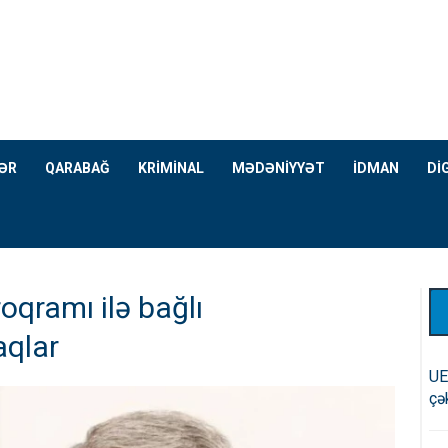
ƏR
QARABAĞ
KRİMİNAL
MƏDƏNİYYƏT
İDMAN
Dİ
oqramı ilə bağlı
aqlar
UE
çə