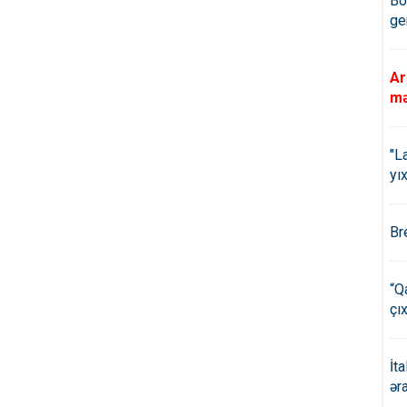
Bö
ge
Ar
mə
"L
yıx
Br
“Q
çıx
İt
ər