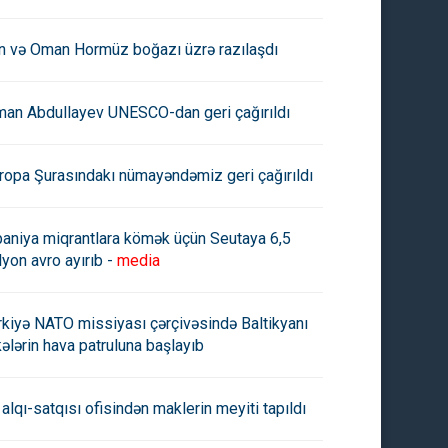
an və Oman Hormüz boğazı üzrə razılaşdı
man Abdullayev UNESCO-dan geri çağırıldı
ropa Şurasındakı nümayəndəmiz geri çağırıldı
paniya miqrantlara kömək üçün Seutaya 6,5
lyon avro ayırıb -
media
rkiyə NATO missiyası çərçivəsində Baltikyanı
kələrin hava patruluna başlayıb
 alqı-satqısı ofisindən maklerin meyiti tapıldı