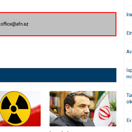
İr
:office@afn.az
El
Av
İs
mi
Tü
öl
Ev