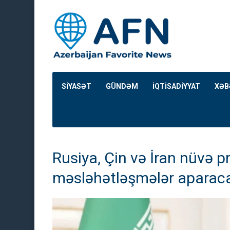
SİYASƏT
GÜNDƏM
İQTİSADİYYAT
XƏB
Rusiya, Çin və İran nüvə pr
məsləhətləşmələr aparac