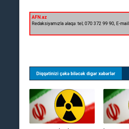
AFN.az
Redaksiyamızla əlaqə: tel; 070 372 99 90, E-mail
Diqqətinizi çəkə biləcək digər xəbərlər