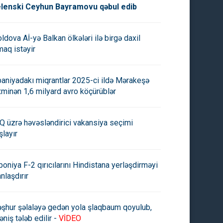
lenski Ceyhun Bayramovu qəbul edib
ldova Aİ-yə Balkan ölkələri ilə birgə daxil
maq istəyir
paniyadakı miqrantlar 2025-ci ildə Mərakeşə
xminən 1,6 milyard avro köçürüblər
Q üzrə həvəsləndirici vakansiya seçimi
şlayır
poniya F-2 qırıcılarını Hindistana yerləşdirməyi
anlaşdırır
şhur şəlaləyə gedən yola şlaqbaum qoyulub,
əniş tələb edilir -
VİDEO