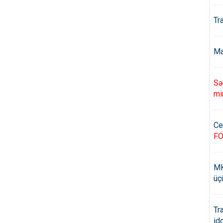
Tr
Ma
Sə
mi
Ce
F
MK
üç
Tr
id