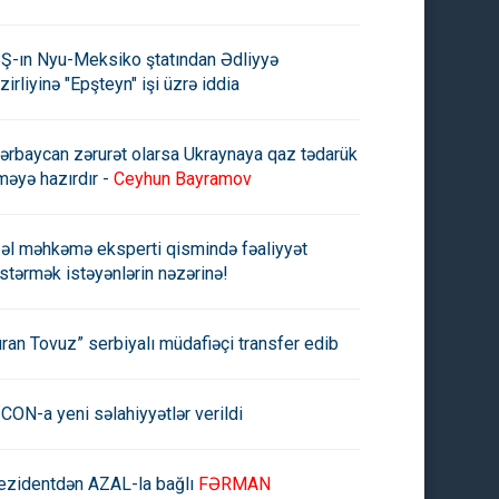
Ş-ın Nyu-Meksiko ştatından Ədliyyə
zirliyinə "Epşteyn" işi üzrə iddia
ərbaycan zərurət olarsa Ukraynaya qaz tədarük
məyə hazırdır -
Ceyhun Bayramov
əl məhkəmə eksperti qismində fəaliyyət
stərmək istəyənlərin nəzərinə!
uran Tovuz” serbiyalı müdafiəçi transfer edib
CON-a yeni səlahiyyətlər verildi
ezidentdən AZAL-la bağlı
FƏRMAN