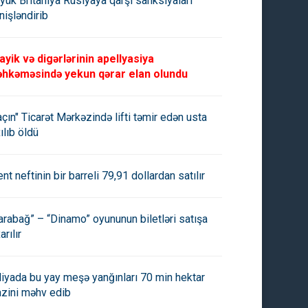
yük Britaniya Rusiyaya qarşı sanksiyaları
nişləndirib
ayik və digərlərinin apellyasiya
hkəməsində yekun qərar elan olundu
açın" Ticarət Mərkəzində lifti təmir edən usta
ılıb öldü
ent neftinin bir barreli 79,91 dollardan satılır
arabağ” – “Dinamo” oyununun biletləri satışa
arılır
aliyada bu yay meşə yanğınları 70 min hektar
azini məhv edib