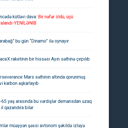
ncədə kütləvi dava:
Bir nəfər öldü, üçü
ralandı-YENİLƏNİB
arabağ” bu gün “Dinamo” ilə oynayır
aceX raketinin bir hissəsi Ayın səthinə çırpılıb
rseverance Mars səthinin altında qorunmuş
vi karbon aşkarlayıb
-65 yaş arasında bu vərdişlər demansdan uzaq
 il qazandıra bilər
imlər müəyyən şəxsi avtonom şəkildə izləyə