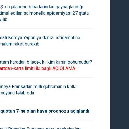
n nüvə sazişi üzrə
İran Xarici İşlər Nazirliyi: İranı
Ş-da jalapeno bibərlərindən qaynaqlandığı
ışıqların köhnə formulla
nüvə doktrinasında heç bir
timal edilən salmonella epidemiyası 27 ştata
rılmasına icazə verəcək
dəyişiklik olmayıb
yılıb
mali Koreya Yaponiya dənizi istiqamətinə
məlum raket buraxıb
stem haradan biləcək ki, kim kimin qohumudur?
artdan-karta limiti ilə bağlı AÇIQLAMA
ineya Fransadan milli qəhrəmanın kəllə
müyünü tələb edir
qustun 7-nə olan hava proqnozu açıqlandı