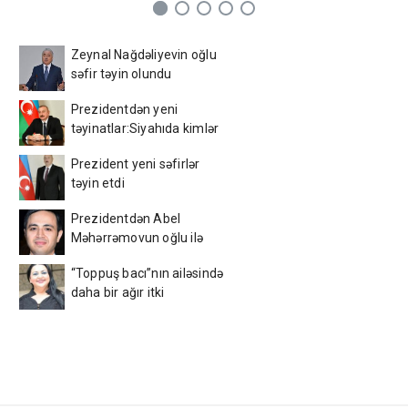
Zeynal Nağdəliyevin oğlu
səfir təyin olundu
Prezidentdən yeni
təyinatlar:Siyahıda kimlər
var?
Prezident yeni səfirlər
təyin etdi
Prezidentdən Abel
Məhərrəmovun oğlu ilə
bağlı SƏRƏNCAM
“Toppuş bacı”nın ailəsində
daha bir ağır itki