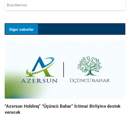
Digər xəbərlər
“Azərsun Holdinq” “Üçüncü Bahar” İctimai Birliyinə dəstək
verəcək