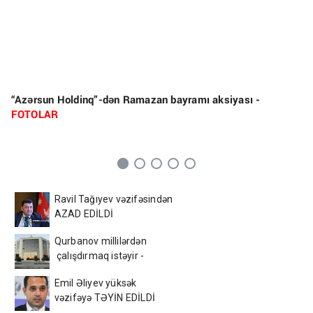
“Azərsun Holdinq”-dən Ramazan bayramı aksiyası -
FOTOLAR
Ravil Tağıyev vəzifəsindən
AZAD EDİLDİ
Qurbanov millilərdən
çalışdırmaq istəyir -
AFFA-ya sənəd verdi
Emil Əliyev yüksək
vəzifəyə TƏYİN EDİLDİ