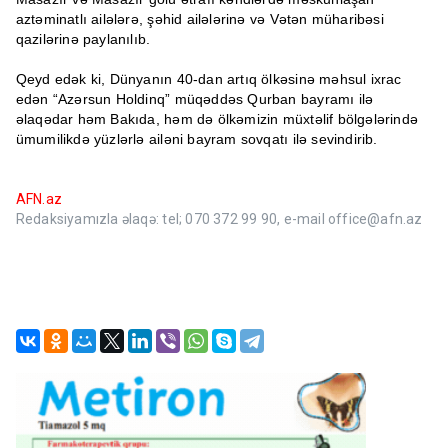
aztəminatlı ailələrə, şəhid ailələrinə və Vətən müharibəsi
qazilərinə paylanılıb.
Qeyd edək ki, Dünyanın 40-dan artıq ölkəsinə məhsul ixrac
edən “Azərsun Holdinq” müqəddəs Qurban bayramı ilə
əlaqədar həm Bakıda, həm də ölkəmizin müxtəlif bölgələrində
ümumilikdə yüzlərlə ailəni bayram sovqatı ilə sevindirib.
AFN.az
Redaksiyamızla əlaqə: tel; 070 372 99 90, e-mail office@afn.az