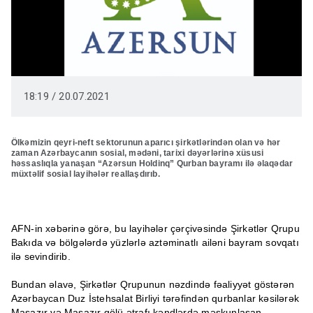
18:19 / 20.07.2021
Ölkəmizin qeyri-neft sektorunun aparıcı şirkətlərindən olan və hər
zaman Azərbaycanın sosial, mədəni, tarixi dəyərlərinə xüsusi
həssaslıqla yanaşan “Azərsun Holdinq” Qurban bayramı ilə əlaqədar
müxtəlif sosial layihələr reallaşdırıb.
AFN-in xəbərinə görə, bu layihələr çərçivəsində Şirkətlər Qrupu
Bakıda və bölgələrdə yüzlərlə aztəminatlı ailəni bayram sovqatı
ilə sevindirib.
Bundan əlavə, Şirkətlər Qrupunun nəzdində fəaliyyət göstərən
Azərbaycan Duz İstehsalat Birliyi tərəfindən qurbanlar kəsilərək
Masazır və Masazır gölü ətrafı kəndlərdə məskunlaşan