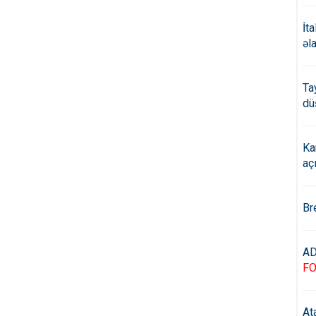
İt
əl
Ta
dü
Ka
aç
Br
AD
F
At