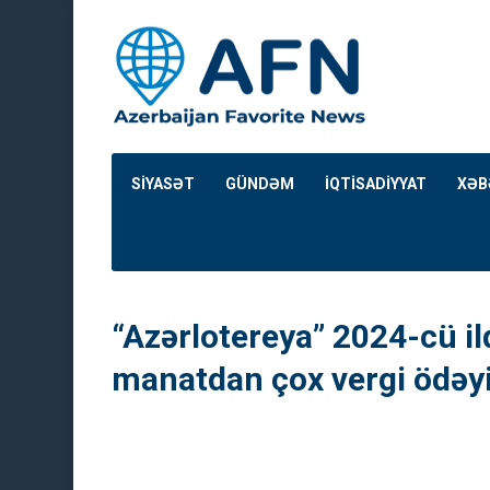
SİYASƏT
GÜNDƏM
İQTİSADİYYAT
XƏB
“Azərlotereya” 2024-cü il
manatdan çox vergi ödəy