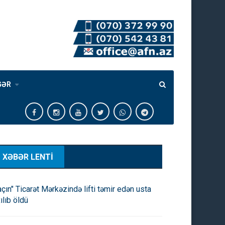
GƏR
XƏBƏR LENTİ
açın" Ticarət Mərkəzində lifti təmir edən usta
ılıb öldü