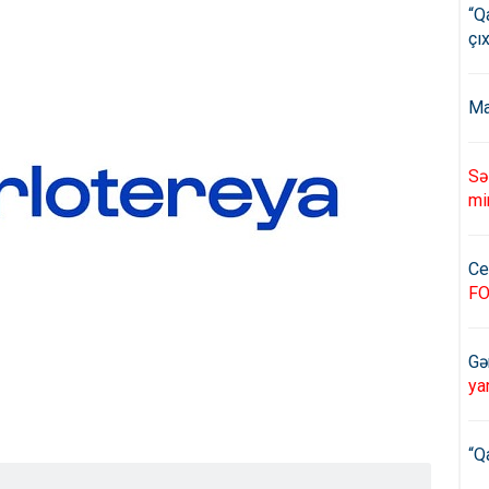
“Q
çıx
Ma
Sə
mi
Ce
F
Gə
ya
“Q