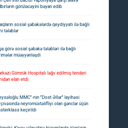
m Çen İnın bacısı Yaponiyaya qarşı əlavə
dbirlərin görüləcəyini bəyan edib
kətlər “Expressbank”dan 25
“Xalq Bank”ın kapitalı 8%-dən
yondan çox depoziti geri
çox azalıb -
aqların sosial şəbəkələrdə qeydiyyatı ilə bağlı
iblər -
ni tələblər
şa görə sosial şəbəkə tələbləri ilə bağlı
rimələr müəyyənləşdi
rkəzi Gömrük Hospitalı ləğv edilmiş tenderi
nidən elan etdi
eysəloğlu MMC"-nin "Dost Əllər" layihəsi
rçivəsində neyromüxtəlifliyi olan gənclər üçün
sterklass keçirildi
lenski: Kiyev vilayətinə hücumlarda ölənlərin