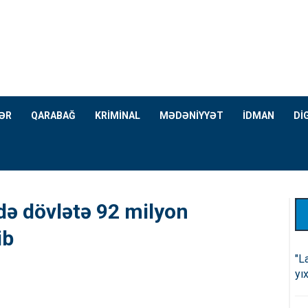
ƏR
QARABAĞ
KRİMİNAL
MƏDƏNİYYƏT
İDMAN
Dİ
də dövlətə 92 milyon
ib
"L
yıx