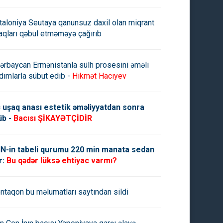
taloniya Seutaya qanunsuz daxil olan miqrant
aqları qəbul etməməyə çağırıb
ərbaycan Ermənistanla sülh prosesini əməli
dımlarla sübut edib -
Hikmət Hacıyev
 uşaq anası estetik əməliyyatdan sonra
üb -
Bacısı ŞİKAYƏTÇİDİR
N-in tabeli qurumu 220 min manata sedan
r:
Bu qədər lüksə ehtiyac varmı?
ntaqon bu məlumatları saytından sildi