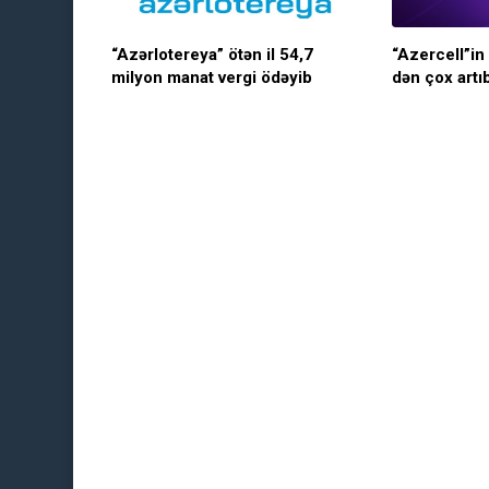
“Azərlotereya” ötən il 54,7
“Azercell”in
milyon manat vergi ödəyib
dən çox artı