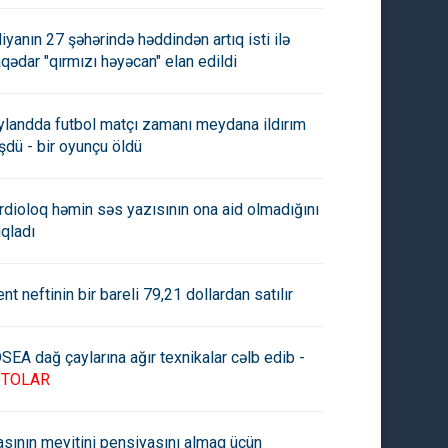
aliyanın 27 şəhərində həddindən artıq isti ilə
aqədar "qırmızı həyəcan" elan edildi
ylandda futbol matçı zamanı meydana ildırım
şdü - bir oyunçu öldü
rdioloq həmin səs yazısının ona aid olmadığını
ıqladı
ent neftinin bir bareli 79,21 dollardan satılır
SEA dağ çaylarına ağır texnikalar cəlb edib -
OTOLAR
asının meyitini pensiyasını almaq üçün