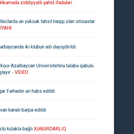
hkəmədə ziddiyyətli şahid ifadələri
lleclərdə ən yüksək təhsil haqqı olan ixtisaslar
İYAHI
ərbaycanda iki klubun adı dəyişdirildi
rkiyə-Azərbaycan Universitetinə tələbə qəbulu
şlayır -
VİDEO
gar Fərhadın əri həbs edildi
rvan kanalı bərpa edildi
clü küləklə bağlı
XƏBƏRDARLIQ