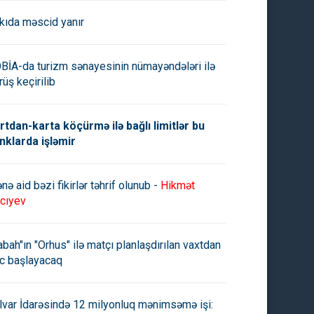
kıda məscid yanır
BİA-da turizm sənayesinin nümayəndələri ilə
rüş keçirilib
rtdan-karta köçürmə ilə bağlı limitlər bu
nklarda işləmir
nə aid bəzi fikirlər təhrif olunub -
Hikmət
cıyev
abah"ın "Orhus" ilə matçı planlaşdırılan vaxtdan
c başlayacaq
lvar İdarəsində 12 milyonluq mənimsəmə işi: