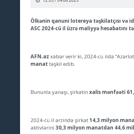
12:35 / 04.06.2025
Ölkənin qanuni lotereya təşkilatçısı və
ASC 2024-cü il üzrə maliyyə hesabatını t
AFN.az
xəbər verir ki, 2024-cü ildə “Azərlo
manat
təşkil edib.
Bununla yanaşı, şirkətin
xalis mənfəəti 6
2024-cü il ərzində şirkət
14,3 milyon man
aktivlərini
30,3 milyon manatdan 44,6 m