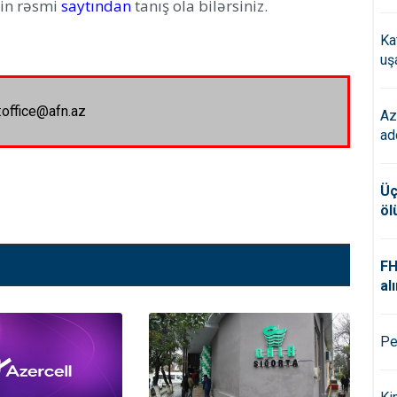
nin rəsmi
saytından
tanış ola bilərsiniz.
Ka
uş
:office@afn.az
Az
ad
Üç
öl
FH
alı
Pe