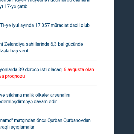
yı 17-yə çatıb
Tİ-yə iyul ayında 17 357 müraciət daxil olub
ni Zelandiya sahillərində 6,3 bal gücündə
lzələ baş verib
yonlarda 39 dərəcə isti olacaq:
6 avqusta olan
va proqnozu
və silahına malik ölkələr arsenalını
dernləşdirməyə davam edir
inamo" matçından öncə Qurban Qurbanovdan
raqlı açıqlamalar