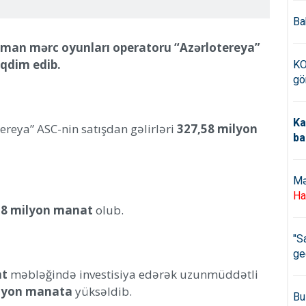
Ba
 idman mərc oyunları operatoru “Azərlotereya”
əqdim edib.
KO
gö
Ka
tereya” ASC-nin satışdan gəlirləri
327,58 milyon
ba
Mə
Ha
1,8 milyon manat
olub.
"S
ge
at
məbləğində investisiya edərək uzunmüddətli
ilyon manata
yüksəldib.
Bu