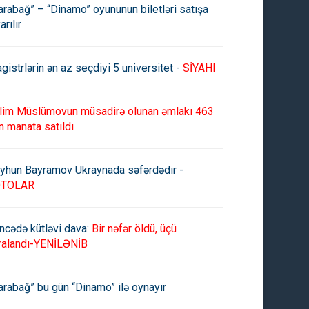
arabağ” – “Dinamo” oyununun biletləri satışa
arılır
gistrlərin ən az seçdiyi 5 universitet -
SİYAHI
lim Müslümovun müsadirə olunan əmlakı 463
n manata satıldı
yhun Bayramov Ukraynada səfərdədir -
OTOLAR
ncədə kütləvi dava:
Bir nəfər öldü, üçü
ralandı-YENİLƏNİB
arabağ” bu gün “Dinamo” ilə oynayır