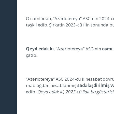
O cümlədən, “Azərlotereya” ASC-nin 2024-c
təşkil edib. Şirkətin 2023-cü ilin sonunda b
Qeyd edək ki
, “Azərlotereya” ASC-nin
cəmi 
çatıb.
“Azərlotereya” ASC 2024-cü il hesabat dövr
məbləğdən hesablanmış
sadələşdirilmiş 
edib.
Qeyd edək ki, 2023-cü ildə bu göstəric