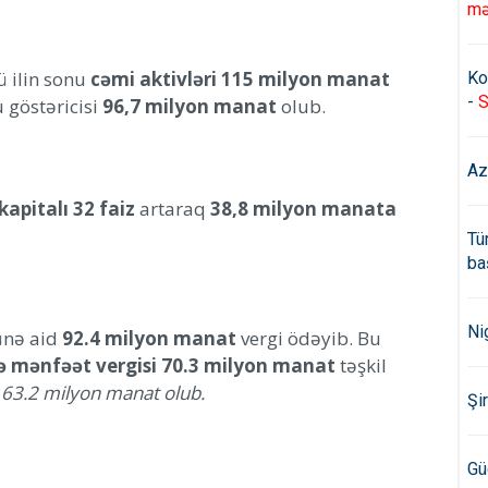
mə
ü ilin sonu
cəmi aktivləri 115 milyon manat
Ko
-
S
u göstəricisi
96,7 milyon manat
olub.
Az
kapitalı 32 faiz
artaraq
38,8 milyon manata
Tü
ba
Ni
ünə aid
92.4 milyon manat
vergi ödəyib. Bu
və mənfəət vergisi 70.3 milyon manat
təşkil
i 63.2 milyon manat olub.
Şi
Gü