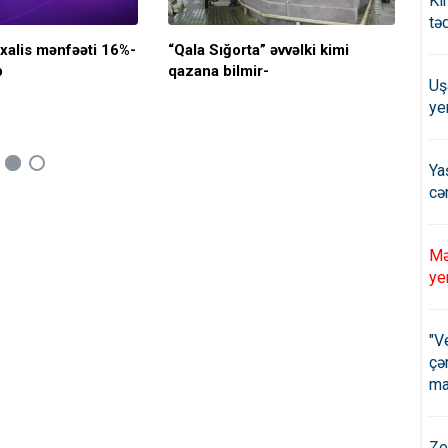
Ki
tə
 xalis mənfəəti 16%-
“Qala Sığorta” əvvəlki kimi
Şir
b
qazana bilmir-
mil
Uş
çək
ye
Ya
cə
Mə
ye
"V
çə
ma
Ze