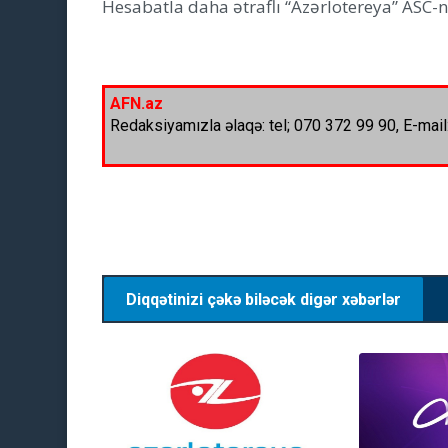
Hesabatla daha ətraflı “Azərlotereya” ASC-
AFN.az
Redaksiyamızla əlaqə: tel; 070 372 99 90, E-mail
Diqqətinizi çəkə biləcək digər xəbərlər