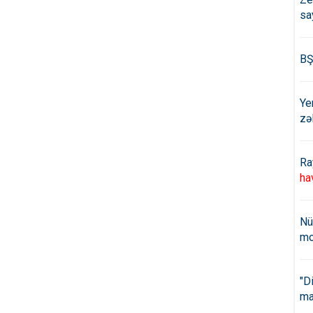
sa
BŞ
Ye
zə
Ra
ha
Nü
mo
"D
ma