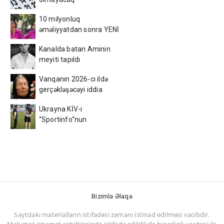
10 milyonluq
əməliyyatdan sonra YENİ
GÖRÜNÜŞÜ gündəm oldu -
Kanalda batan Aminin
FOTOLAR
meyiti tapıldı
Vanqanın 2026-cı ildə
gerçəkləşəcəyi iddia
olunan hansı proqnozları
Ukrayna KİV-i
var?
“Sportinfo“nun
“Neftçi“dən yaydığı ŞOK
XƏBƏRİ təsdiqlədi!
Bizimlə Əlaqə
Saytdakı materialların istifadəsi zamanı istinad edilməsi vacibdir.
Məlumat internet səhifələrində istifadə edildikdə hiperlink vasitəsi ilə