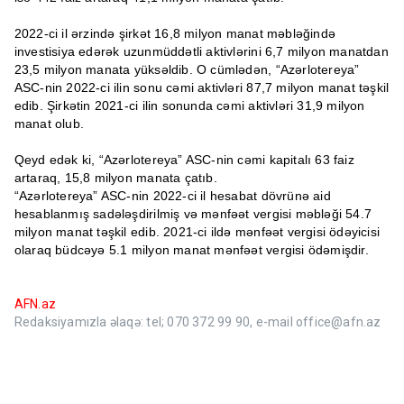
2022-ci il ərzində şirkət 16,8 milyon manat məbləğində
investisiya edərək uzunmüddətli aktivlərini 6,7 milyon manatdan
23,5 milyon manata yüksəldib. O cümlədən, “Azərlotereya”
ASC-nin 2022-ci ilin sonu cəmi aktivləri 87,7 milyon manat təşkil
edib. Şirkətin 2021-ci ilin sonunda cəmi aktivləri 31,9 milyon
manat olub.
Qeyd edək ki, “Azərlotereya” ASC-nin cəmi kapitalı 63 faiz
artaraq, 15,8 milyon manata çatıb.
“Azərlotereya” ASC-nin 2022-ci il hesabat dövrünə aid
hesablanmış sadələşdirilmiş və mənfəət vergisi məbləği 54.7
milyon manat təşkil edib. 2021-ci ildə mənfəət vergisi ödəyicisi
olaraq büdcəyə 5.1 milyon manat mənfəət vergisi ödəmişdir.
AFN.az
Redaksiyamızla əlaqə: tel; 070 372 99 90, e-mail office@afn.az