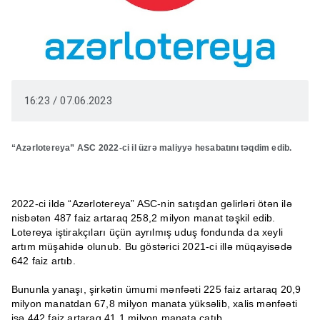
16:23 / 07.06.2023
“Azərlotereya” ASC 2022-ci il üzrə maliyyə hesabatını təqdim edib.
2022-ci ildə “Azərlotereya” ASC-nin satışdan gəlirləri ötən ilə
nisbətən 487 faiz artaraq 258,2 milyon manat təşkil edib.
Lotereya iştirakçıları üçün ayrılmış uduş fondunda da xeyli
artım müşahidə olunub. Bu göstərici 2021-ci illə müqayisədə
642 faiz artıb.
Bununla yanaşı, şirkətin ümumi mənfəəti 225 faiz artaraq 20,9
milyon manatdan 67,8 milyon manata yüksəlib, xalis mənfəəti
isə 442 faiz artaraq 41,1 milyon manata çatıb.