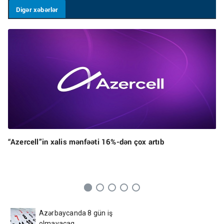
Digər xəbərlər
“Azercell”in xalis mənfəəti 16%-dən çox artıb
Azərbaycanda 8 gün iş
olmayacaq