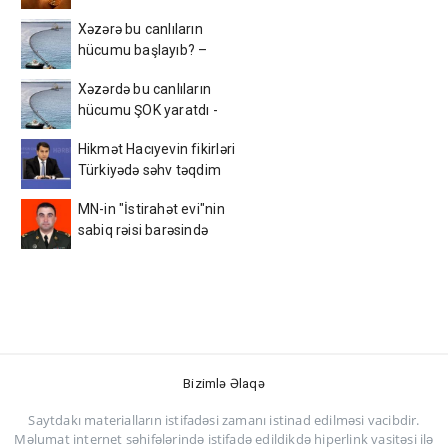
Xəzərə bu canlıların
hücumu başlayıb? –
Görüntülər narahatlıq
Xəzərdə bu canlıların
yaratdı / FOTO
hücumu ŞOK yaratdı -
AçıqlamaVİDEO
Hikmət Hacıyevin fikirləri
Türkiyədə səhv təqdim
edildi - FOTO
MN-in "İstirahət evi"nin
sabiq rəisi barəsində
MƏHKƏMƏ QƏRARI
dəyişdi
Bizimlə Əlaqə
Saytdakı materialların istifadəsi zamanı istinad edilməsi vacibdir.
Məlumat internet səhifələrində istifadə edildikdə hiperlink vasitəsi ilə