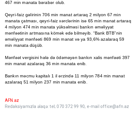
467 min manata bərabər olub.
Qeyri-faiz gəlirinin 706 min manat artaraq 2 milyon 67 min
manata çatması, qeyri-faiz xərclərinin isə 65 min manat artaraq
4 milyon 474 min manata yüksəlməsi bankın əməliyyat
mənfəətinin artmasına kömək edə bilməyib. “Bank BTB”nin
əməliyyat mənfəəti 869 min manat və ya 93,6% azalaraq 59
min manata düşüb.
Mənfəət vergisini hələ də ödəməyən bankın xalis mənfəəti 397
min manat azalaraq 36 min manata enib.
Bankın məcmu kapitalı 1 il ərzində 11 milyon 784 min manat
azalaraq 51 milyon 237 min manata enib.
AFN.az
Redaksiyamızla əlaqə: tel; 070 372 99 90, e-mail office@afn.az