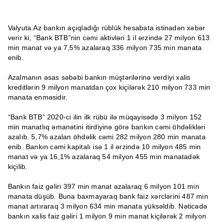
Valyuta.Az bankın açıqladığı rüblük hesabata istinadən xəbər
verir ki, “Bank BTB”nin cəmi aktivləri 1 il ərzində 27 milyon 613
min manat və ya 7,5% azalaraq 336 milyon 735 min manata
enib.
Azalmanın əsas səbəbi bankın müştərilərinə verdiyi xalis
kreditlərin 9 milyon manatdan çox kiçilərək 210 milyon 733 min
manata enməsidir.
“Bank BTB” 2020-ci ilin ilk rübü ilə müqayisədə 3 milyon 152
min manatlıq əmanətini itirdiyinə görə bankın cəmi öhdəlikləri
azalıb. 5,7% azalan öhdəlik cəmi 282 milyon 280 min manata
enib. Bankın cəmi kapitalı isə 1 il ərzində 10 milyon 485 min
manat və ya 16,1% azalaraq 54 milyon 455 min manatadək
kiçilib.
Bankın faiz gəliri 397 min manat azalaraq 6 milyon 101 min
manata düşüb. Buna baxmayaraq bank faiz xərclərini 487 min
manat artıraraq 3 milyon 634 min manata yüksəldib. Nəticədə
bankın xalis faiz gəliri 1 milyon 9 min manat kiçilərək 2 milyon