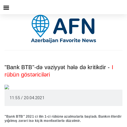
"Bank BTB"-də vəziyyət hələ də kritikdir -
I
rübün göstəriciləri
11:55 / 20.04.2021
"Bank BTB" 2021 ci ilin 1-ci rübünə azalmalarla başladı. Bankın illərdir
yığılmış zərəri isə kiçik mənfəətlərlə düzəlmir.