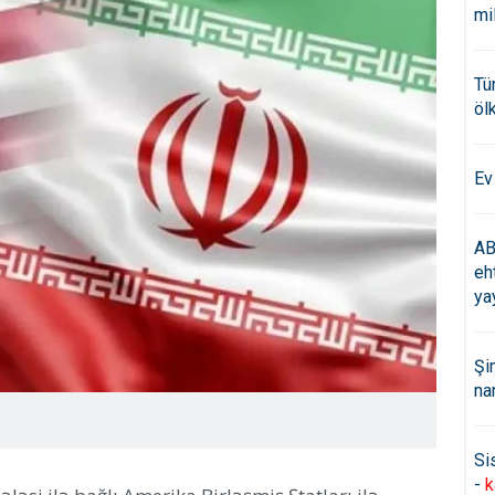
mi
Tü
öl
Ev
AB
eh
ya
Şi
na
Si
-
k