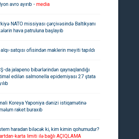
lyon avro ayırıb -
media
rkiyə NATO missiyası çərçivəsində Baltikyanı
kələrin hava patruluna başlayıb
 alqı-satqısı ofisindən maklerin meyiti tapıldı
Ş-da jalapeno bibərlərindən qaynaqlandığı
timal edilən salmonella epidemiyası 27 ştata
yılıb
mali Koreya Yaponiya dənizi istiqamətinə
məlum raket buraxıb
stem haradan biləcək ki, kim kimin qohumudur?
artdan-karta limiti ilə bağlı AÇIQLAMA