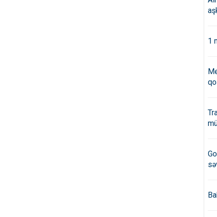
aş
1 
Me
qo
Tr
mü
Go
sə
Ba