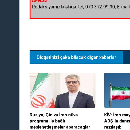
AFN.az
Redaksiyamızla əlaqə: tel; 070 372 99 90, E-mail
Diqqətinizi çəkə biləcək digər xəbərlər
Rusiya, Çin və İran nüvə
KİV: İran m
proqramı ilə bağlı
ABŞ-la danı
məsləhətləşmələr aparacaqlar
razılaşıb