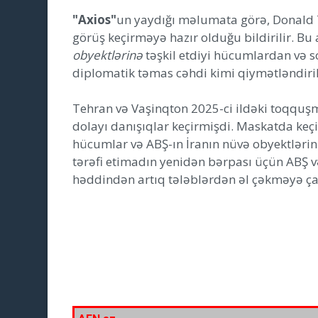
"Axios"
un yaydığı məlumata görə, Donald 
görüş keçirməyə hazır olduğu bildirilir. Bu
obyektlərinə
təşkil etdiyi hücumlardan və s
diplomatik təmas cəhdi kimi qiymətləndiril
Tehran və Vaşinqton 2025-ci ildəki toqquş
dolayı danışıqlar keçirmişdi. Maskatda keçi
hücumlar və ABŞ-ın İranın nüvə obyektlərin
tərəfi etimadın yenidən bərpası üçün ABŞ 
həddindən artıq tələblərdən əl çəkməyə ça