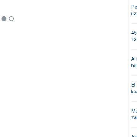
Pe
üz
45
13
Al
bi
El
kə
Me
za
Al