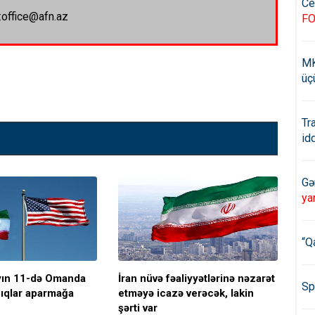
Ce
:office@afn.az
F
MK
üç
Tr
id
Gə
ya
“Q
ayın 11-də Omanda
İran nüvə fəaliyyətlərinə nəzarət
ABŞ
Sp
şıqlar aparmağa
etməyə icazə verəcək, lakin
rau
şərti var
tut