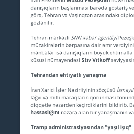
İran Prezidenti
Məsud Pezeşkian
nüvə məsəl
danışıqların başlanması barədə göstəriş ver
görə, Tehran və Vaşinqton arasındakı diplo
gözlənilir.
Tehran mərkəzli
SNN xəbər agentliyi
Pezeşk
müzakirələrin bərpasına dair əmr verdiyin
mənbələr isə danışıqların böyük ehtimalla İr
xüsusi nümayəndəsi
Stiv Vitkoff
səviyyəsin
Tehrandan ehtiyatlı yanaşma
İran Xarici İşlər Nazirliyinin sözçüsü
İsmayıl
ləğvi və milli maraqların qorunması fonun
diqqətlə nəzərdən keçirdiklərini bildirib.
həssaslığını
nəzərə alan bir yanaşmanın vac
Tramp administrasiyasından "yaşıl işıq"