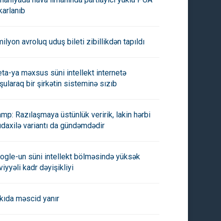
karlanıb
milyon avroluq uduş bileti zibillikdən tapıldı
ta-ya məxsus süni intellekt internetə
şularaq bir şirkətin sisteminə sızıb
amp: Razılaşmaya üstünlük veririk, lakin hərbi
daxilə variantı da gündəmdədir
ogle-un süni intellekt bölməsində yüksək
viyyəli kadr dəyişikliyi
kıda məscid yanır