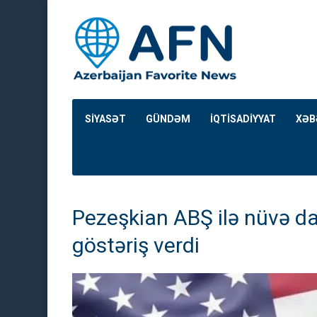
SİYASƏT
GÜNDƏM
İQTİSADİYYAT
XƏB
Pezeşkian ABŞ ilə nüvə d
göstəriş verdi