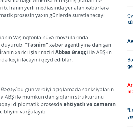
əsi ilə bağlı Amerika Birləşmiş Ştatları ilə
ib. İranın yerli mediasında yer alan xəbərlərə
matik prosesin yaxın günlərdə sürətlənəcəyi
Qv
sü
ianın Vaşinqtonla nüvə mövzularında
Av
i duyurub.
"Tasnim"
xəbər agentliyinə danışan
anın xarici işlər naziri
Abbas Əraqçi
ilə ABŞ-ın
də keçiriləcəyini qeyd ediblər.
Bö
ge
Ar
 Bəqayi
bu gün verdiyi açıqlamada sanksiyaların
mə
da ABŞ ilə mümkün danışıqların strukturunu
 Bəqayi diplomatik prosesdə
ehtiyatlı və zamanın
"L
ibliyini vurğulayıb.
yıx