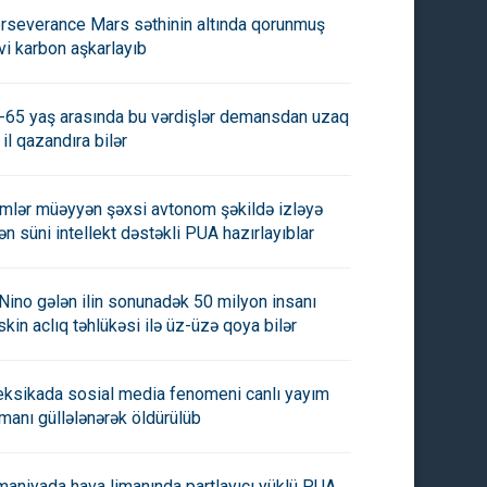
rseverance Mars səthinin altında qorunmuş
vi karbon aşkarlayıb
-65 yaş arasında bu vərdişlər demansdan uzaq
 il qazandıra bilər
imlər müəyyən şəxsi avtonom şəkildə izləyə
lən süni intellekt dəstəkli PUA hazırlayıblar
 Nino gələn ilin sonunadək 50 milyon insanı
skin aclıq təhlükəsi ilə üz-üzə qoya bilər
ksikada sosial media fenomeni canlı yayım
manı güllələnərək öldürülüb
maniyada hava limanında partlayıcı yüklü PUA