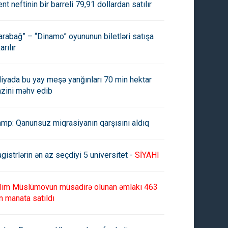
ent neftinin bir barreli 79,91 dollardan satılır
arabağ” – “Dinamo” oyununun biletləri satışa
arılır
aliyada bu yay meşə yanğınları 70 min hektar
azini məhv edib
amp: Qanunsuz miqrasiyanın qarşısını aldıq
gistrlərin ən az seçdiyi 5 universitet -
SİYAHI
lim Müslümovun müsadirə olunan əmlakı 463
n manata satıldı