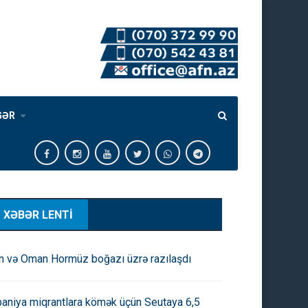
GƏR
XƏBƏR LENTİ
an və Oman Hormüz boğazı üzrə razılaşdı
paniya miqrantlara kömək üçün Seutaya 6,5