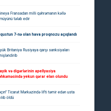
ineya Fransadan milli qəhrəmanın kəllə
müyünü tələb edir
qustun 7-nə olan hava proqnozu açıqlandı
yük Britaniya Rusiyaya qarşı sanksiyaları
nişləndirib
ayik və digərlərinin apellyasiya
hkəməsində yekun qərar elan olundu
açın" Ticarət Mərkəzində lifti təmir edən usta
ılıb öldü