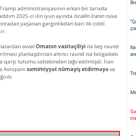
Br
Tramp administrasiyasının erkən bir tarixdə
 addım 2025-ci ilin iyun ayında
İsrailin İranın nüvə
“Q
onradan yaşanan gərginlikdən bəri ilk ciddi
çıx
ir.
malardan əvvəl
Omanın vasitəçiliyi
ilə beş raund
İt
rilməsi planlaşdırılan altıncı raund isə bölgədəki
ər
ə qarşı tutumu səbəbindən ləğv edilmişdi. İran
və Avropanı
səmimiyyət nümayiş etdirməyə
və
Tr
ğırıb.
Ma
Sə
mi