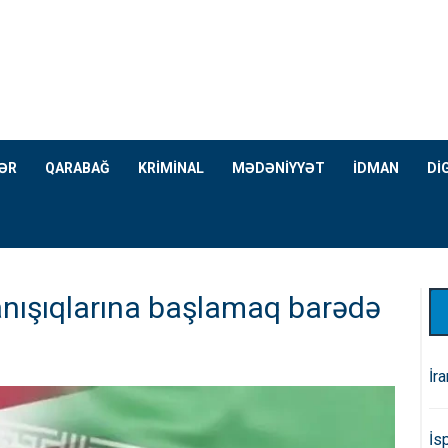
ƏR
QARABAĞ
KRİMİNAL
MƏDƏNİYYƏT
İDMAN
Dİ
anışıqlarına başlamaq barədə
İr
İs