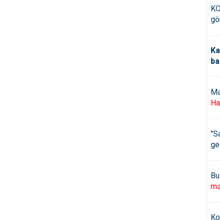
KO
gö
Ka
ba
Mə
Ha
"S
ge
Bu
mə
Ko