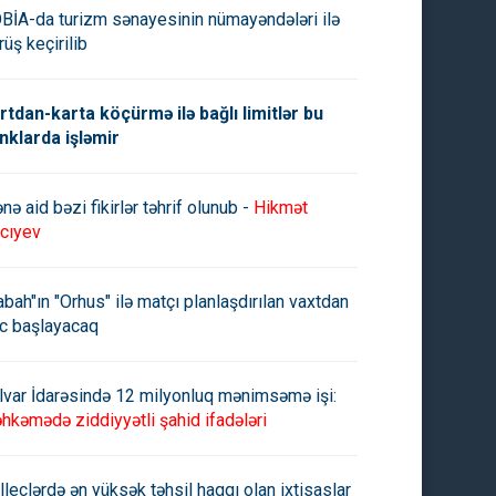
BİA-da turizm sənayesinin nümayəndələri ilə
rüş keçirilib
rtdan-karta köçürmə ilə bağlı limitlər bu
nklarda işləmir
nə aid bəzi fikirlər təhrif olunub -
Hikmət
cıyev
abah"ın "Orhus" ilə matçı planlaşdırılan vaxtdan
c başlayacaq
lvar İdarəsində 12 milyonluq mənimsəmə işi:
hkəmədə ziddiyyətli şahid ifadələri
lleclərdə ən yüksək təhsil haqqı olan ixtisaslar