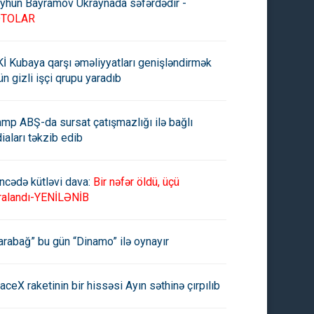
yhun Bayramov Ukraynada səfərdədir -
OTOLAR
İ Kubaya qarşı əməliyyatları genişləndirmək
ün gizli işçi qrupu yaradıb
amp ABŞ-da sursat çatışmazlığı ilə bağlı
diaları təkzib edib
ncədə kütləvi dava:
Bir nəfər öldü, üçü
ralandı-YENİLƏNİB
arabağ” bu gün “Dinamo” ilə oynayır
-İran danışıqlarının üçüncü
İran ABŞ-la nüvə danışıqlarını
aceX raketinin bir hissəsi Ayın səthinə çırpılıb
ndu yaxın günlərdə baş
davam etdirməyə hazır
acaq
olduğunu açıqlayıb