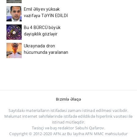
AFFA-ya sənəd verdi
Emil Əliyev yüksək
vəzifəyə TƏYİN EDİLDİ
Bu 4 BÜRCÜ böyük
dəyişiklik gözləyir
Ukraynada dron
hücumunda yaralanan
azərbaycanlı tələbə
VƏFAT ETDİ
Bizimlə Əlaqə
Saytdakı materialların istifadəsi zamanı istinad edilməsi vacibdir.
Məlumat internet səhifələrində istifadə edildikdə hiperlink vasitəsi ilə
istinad mütləqdir.
Təsisçi və baş redaktor Səbuhi Qafarov.
Copyright © 2012-2020 AFN.az Bu layihə AFN MMC məhsuludur