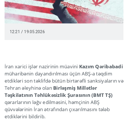
12:21 / 19.05.2026
İran xarici işlər nazirinin müavini
Kazım Qəribabadi
müharibənin dayandırılması üçün ABŞ-a təqdim
etdikləri son təklifdə bütün birtərəfli sanksiyaların və
Tehran əleyhinə olan
Birləşmiş Millətlər
Təşkilatının Təhlükəsizlik Şurasının (BMT TŞ)
qərarlarının ləğv edilməsini, həmçinin ABŞ
qüvvələrinin İran ətrafından çıxarılmasını tələb
etdiklərini bildirib.