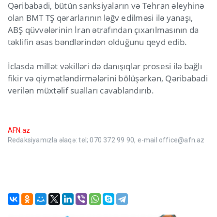
Qəribabadi, bütün sanksiyaların və Tehran əleyhinə
olan BMT TŞ qərarlarının ləğv edilməsi ilə yanaşı,
ABŞ qüvvələrinin İran ətrafından çıxarılmasının da
təklifin əsas bəndlərindən olduğunu qeyd edib.
İclasda millət vəkilləri də danışıqlar prosesi ilə bağlı
fikir və qiymətləndirmələrini bölüşərkən, Qəribabadi
verilən müxtəlif sualları cavablandırıb.
AFN.az
Redaksiyamızla əlaqə: tel; 070 372 99 90, e-mail office@afn.az