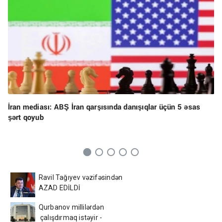
İran mediası: ABŞ İran qarşısında danışıqlar üçün 5 əsas
şərt qoyub
Ravil Tağıyev vəzifəsindən
AZAD EDİLDİ
Qurbanov millilərdən
çalışdırmaq istəyir -