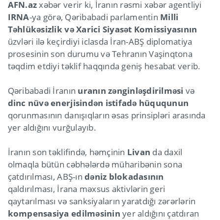
AFN.az
xəbər verir ki, İranın rəsmi xəbər agentliyi
IRNA
-ya görə, Qəribabadi parlamentin
Milli
Təhlükəsizlik və Xarici Siyasət Komissiyasının
üzvləri ilə keçirdiyi iclasda İran-ABŞ diplomatiya
prosesinin son durumu və Tehranın Vaşinqtona
təqdim etdiyi təklif haqqında geniş hesabat verib.
Qəribabadi İranın
uranın zənginləşdirilməsi
və
dinc nüvə enerjisindən istifadə hüququnun
qorunmasının danışıqların əsas prinsipləri arasında
yer aldığını vurğulayıb.
İranın son təklifində, həmçinin
Livan
da daxil
olmaqla bütün cəbhələrdə müharibənin sona
çatdırılması, ABŞ-ın
dəniz blokadasının
qaldırılması, İrana məxsus aktivlərin geri
qaytarılması və sanksiyaların yaratdığı zərərlərin
kompensasiya edilməsinin
yer aldığını çatdıran