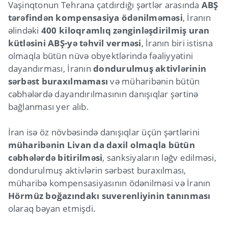
Vaşinqtonun Tehrana çatdırdığı şərtlər arasında
ABŞ
tərəfindən kompensasiya ödənilməməsi
, İranın
əlindəki
400 kiloqramlıq zənginləşdirilmiş uran
kütləsini ABŞ-yə təhvil verməsi
, İranın biri istisna
olmaqla bütün nüvə obyektlərində fəaliyyətini
dayandırması, İranın
dondurulmuş aktivlərinin
sərbəst buraxılmaması
və müharibənin bütün
cəbhələrdə dayandırılmasının danışıqlar şərtinə
bağlanması yer alıb.
İran isə öz növbəsində danışıqlar üçün şərtlərini
müharibənin Livan da daxil olmaqla bütün
cəbhələrdə bitirilməsi
, sanksiyaların ləğv edilməsi,
dondurulmuş aktivlərin sərbəst buraxılması,
müharibə kompensasiyasının ödənilməsi və İranın
Hörmüz boğazındakı suverenliyinin tanınması
olaraq bəyan etmişdi.