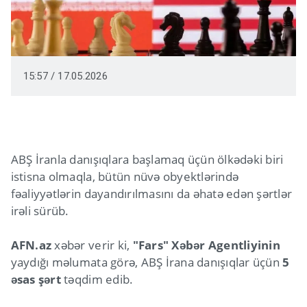
15:57 / 17.05.2026
ABŞ İranla danışıqlara başlamaq üçün ölkədəki biri
istisna olmaqla, bütün nüvə obyektlərində
fəaliyyətlərin dayandırılmasını da əhatə edən şərtlər
irəli sürüb.
AFN.az
xəbər verir ki,
"Fars" Xəbər Agentliyinin
yaydığı məlumata görə, ABŞ İrana danışıqlar üçün
5
əsas şərt
təqdim edib.