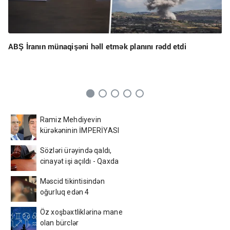
ABŞ İranın münaqişəni həll etmək planını rədd etdi
Ramiz Mehdiyevin
kürəkəninin İMPERİYASI
ÇÖKÜR - Bakının
Sözləri ürəyində qaldı,
mərkəzində yandırılan
cinayət işi açıldı - Qaxda
arxivlər və... - ŞOK
gənc oğlanın sevgi bəlası
DETALLAR
Məscid tikintisindən
oğurluq edən 4
azərbaycanlı tutuldu –
Öz xoşbəxtliklərinə mane
Foto
olan bürclər