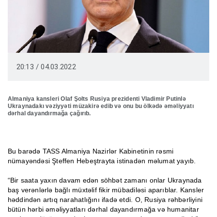
20:13 / 04.03.2022
Almaniya kansleri Olaf Şolts Rusiya prezidenti Vladimir Putinlə
Ukraynadakı vəziyyəti müzakirə edib və onu bu ölkədə əməliyyatı
dərhal dayandırmağa çağırıb.
Bu barədə TASS Almaniya Nazirlər Kabinetinin rəsmi
nümayəndəsi Şteffen Hebeştrayta istinadən məlumat yayıb.
“Bir saata yaxın davam edən söhbət zamanı onlar Ukraynada
baş verənlərlə bağlı müxtəlif fikir mübadiləsi aparıblar. Kansler
həddindən artıq narahatlığını ifadə etdi. O, Rusiya rəhbərliyini
bütün hərbi əməliyyatları dərhal dayandırmağa və humanitar