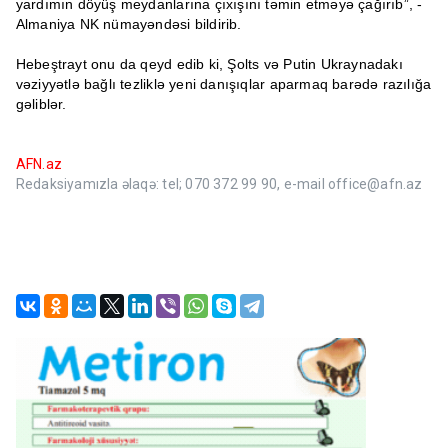
yardımın döyüş meydanlarına çıxışını təmin etməyə çağırıb”, -
Almaniya NK nümayəndəsi bildirib.
Hebeştrayt onu da qeyd edib ki, Şolts və Putin Ukraynadakı
vəziyyətlə bağlı tezliklə yeni danışıqlar aparmaq barədə razılığa
gəliblər.
AFN.az
Redaksiyamızla əlaqə: tel; 070 372 99 90, e-mail office@afn.az