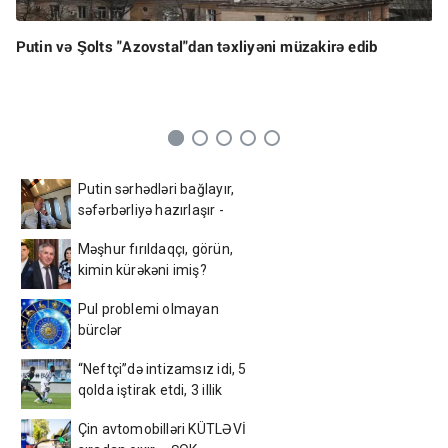
Putin və Şolts "Azovstal"dan təxliyəni müzakirə edib
Putin sərhədləri bağlayır,
səfərbərliyə hazırlaşır -
İDDİA
Məşhur fırıldaqçı, görün,
kimin kürəkəni imiş?
Pul problemi olmayan
bürclər
“Neftçi”də intizamsız idi, 5
qolda iştirak etdi, 3 illik
müqavilə bağladı
Çin avtomobilləri KÜTLƏVİ