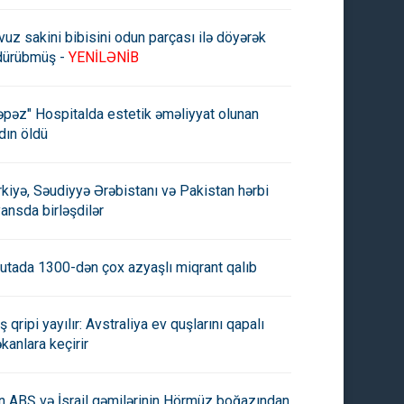
vuz sakini bibisini odun parçası ilə döyərək
dürübmüş -
YENİLƏNİB
əpəz" Hospitalda estetik əməliyyat olunan
dın öldü
rkiyə, Səudiyyə Ərəbistanı və Pakistan hərbi
yansda birləşdilər
utada 1300-dən çox azyaşlı miqrant qalıb
ş qripi yayılır: Avstraliya ev quşlarını qapalı
kanlara keçirir
yada kömür istehlakı rekord
ABŞ-ın büdcə kəsiri 2024-cü
də çatıb
ilin dekabrında 87 milyard
dollara çatıb
an ABŞ və İsrail gəmilərinin Hörmüz boğazından