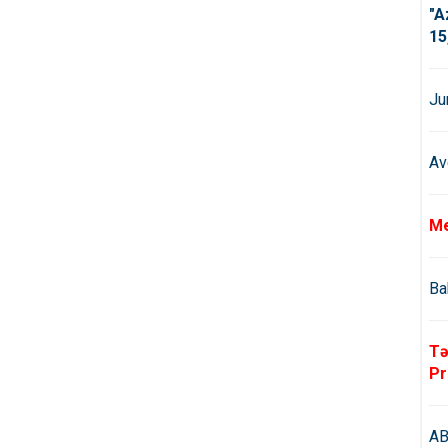
"A
15
Ju
Av
Me
Ba
Tə
Pr
AB