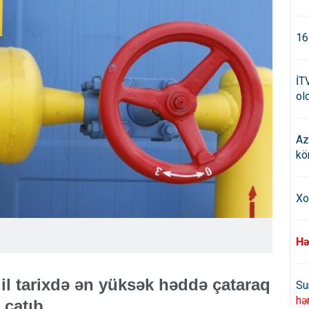
16
İT
old
Az
kö
Xo
Hə
n il tarixdə ən yüksək həddə çataraq
Su
hə
 çatıb.