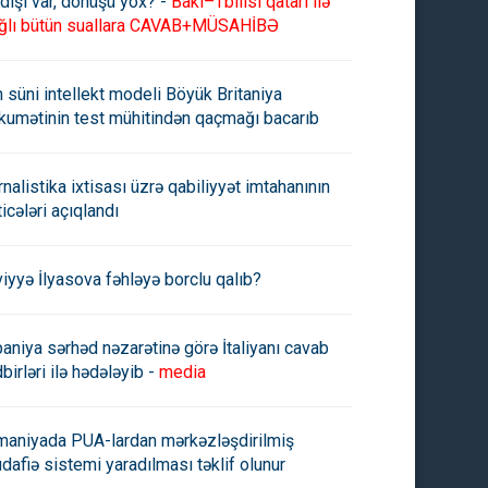
dişi var, dönüşü yox? -
Bakı–Tbilisi qatarı ilə
ğlı bütün suallara CAVAB+MÜSAHİBƏ
n süni intellekt modeli Böyük Britaniya
kumətinin test mühitindən qaçmağı bacarıb
rnalistika ixtisası üzrə qabiliyyət imtahanının
ticələri açıqlandı
viyyə İlyasova fəhləyə borclu qalıb?
paniya sərhəd nəzarətinə görə İtaliyanı cavab
birləri ilə hədələyib -
media
maniyada PUA-lardan mərkəzləşdirilmiş
dafiə sistemi yaradılması təklif olunur