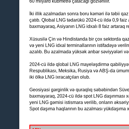
60 milyard kubmetrə çatacağı gözlənilir.
İki illik azalmadan sonra boru kəməri ilə təbii qa
çatıb. Qlobal LNG tədarükü 2024-cü ildə 0,9 faiz 
baxmayaraq, Asiyanın LNG idxalı 8 faiz artaraq r
Xüsusilə Çin və Hindistanda bir çox sektorda qaz
və yeni LNG idxal terminallarının istifadəyə veri
azalıb. Bu azalmada yüksək anbar səviyyələri və 
2024-cü ildə qlobal LNG mayeləşdirmə qabiliyyəti
Respublikası, Meksika, Rusiya və ABŞ-da ümumilik
iki ölkə LNG ixracatçıları olub.
Geosiyasi gərginlik və quraqlıq səbəbindən Süv
baxmayaraq, 2024-cü ildə spot LNG daşınması xər
yeni LNG gəmisi istismara verilib, onların əksəriy
Spot daşıma haqlarının bu azalması yükdaşıma xər