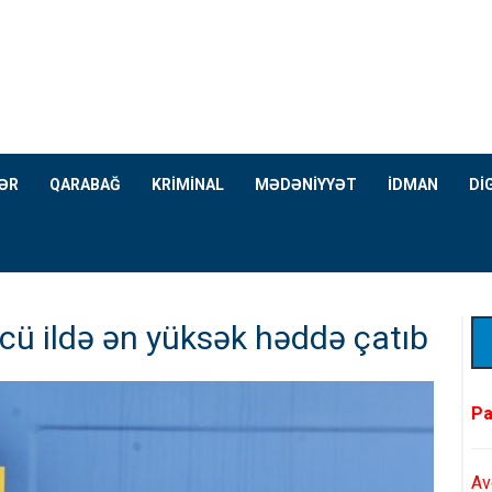
ƏR
QARABAĞ
KRİMİNAL
MƏDƏNİYYƏT
İDMAN
Dİ
-cü ildə ən yüksək həddə çatıb
Pa
Av