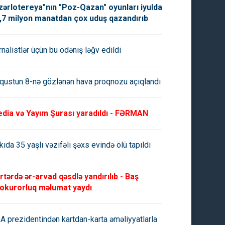
zərlotereya"nın "Poz-Qazan" oyunları iyulda
,7 milyon manatdan çox uduş qazandırıb
rnalistlər üçün bu ödəniş ləğv edildi
qustun 8-nə gözlənən hava proqnozu açıqlandı
dia və Yayım Şurası yaradıldı - FƏRMAN
kıda 35 yaşlı vəzifəli şəxs evində ölü tapıldı
rtərdə ər-arvad qəsdlə yandırılıb - Baş
okurorluq məlumat yaydı
A prezidentindən kartdan-karta əməliyyatlarla