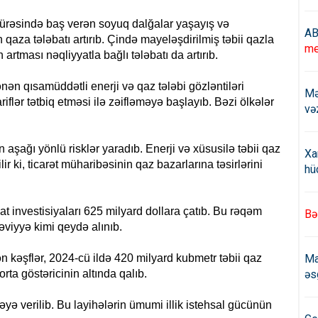
ürəsində baş verən soyuq dalğalar yaşayış və
AB
aza tələbatı artırıb. Çində mayeləşdirilmiş təbii qazla
me
rtması nəqliyyatla bağlı tələbatı da artırıb.
ən qısamüddətli enerji və qaz tələbi gözləntiləri
Mə
flər tətbiq etməsi ilə zəifləməyə başlayıb. Bəzi ölkələr
və
n aşağı yönlü risklər yaradıb. Enerji və xüsusilə təbii qaz
Xa
ir ki, ticarət müharibəsinin qaz bazarlarına təsirlərini
hü
lat investisiyaları 625 milyard dollara çatıb. Bu rəqəm
Bə
viyyə kimi qeydə alınıb.
 kəşflər, 2024-cü ildə 420 milyard kubmetr təbii qaz
Ma
ta göstəricinin altında qalıb.
əs
əyə verilib. Bu layihələrin ümumi illik istehsal gücünün