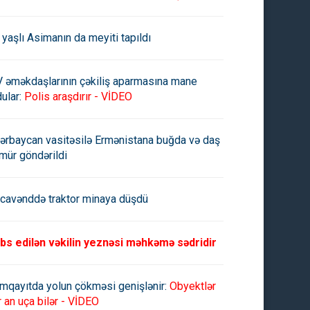
 yaşlı Asimanın da meyiti tapıldı
V əməkdaşlarının çəkiliş aparmasına mane
ular:
Polis araşdırır - VİDEO
ərbaycan vasitəsilə Ermənistana buğda və daş
mür göndərildi
cavənddə traktor minaya düşdü
bs edilən vəkilin yeznəsi məhkəmə sədridir
mqayıtda yolun çökməsi genişlənir:
Obyektlər
r an uça bilər - VİDEO