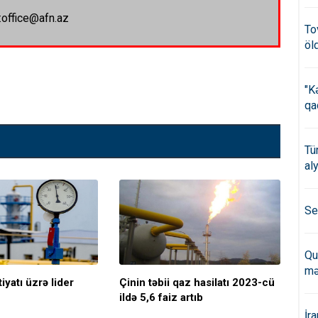
:office@afn.az
To
öl
"K
qa
Tü
al
Se
Qu
mə
iyatı üzrə lider
Çinin təbii qaz hasilatı 2023-cü
Dün
ildə 5,6 faiz artıb
həd
İr