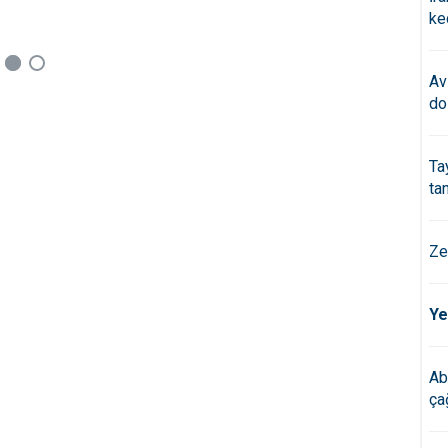
ke
Av
do
Ta
ta
Ze
Ye
Ab
çağ