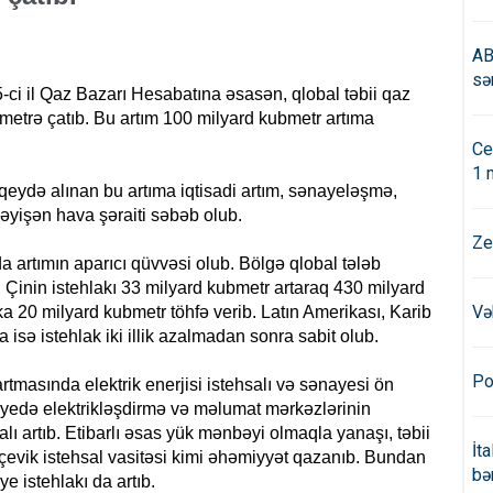
AB
sə
i il Qaz Bazarı Hesabatına əsasən, qlobal təbii qaz
ubmetrə çatıb. Bu artım 100 milyard kubmetr artıma
Ce
1 
i qeydə alınan bu artıma iqtisadi artım, sənayeləşmə,
 dəyişən hava şəraiti səbəb olub.
Ze
 artımın aparıcı qüvvəsi olub. Bölgə qlobal tələb
il Çinin istehlakı 33 milyard kubmetr artaraq 430 milyard
Və
ka 20 milyard kubmetr töhfə verib. Latın Amerikası, Karib
isə istehlak iki illik azalmadan sonra sabit olub.
Po
rtmasında elektrik enerjisi istehsalı və sənayesi ön
nayedə elektrikləşdirmə və məlumat mərkəzlərinin
alı artıb. Etibarlı əsas yük mənbəyi olmaqla yanaşı, təbii
İt
 çevik istehsal vasitəsi kimi əhəmiyyət qazanıb. Bundan
bə
 istehlakı da artıb.