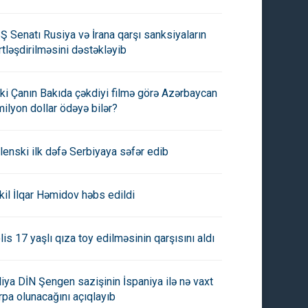
Ş Senatı Rusiya və İrana qarşı sanksiyaların
rtləşdirilməsini dəstəkləyib
ki Çanın Bakıda çəkdiyi filmə görə Azərbaycan
milyon dollar ödəyə bilər?
lenski ilk dəfə Serbiyaya səfər edib
kil İlqar Həmidov həbs edildi
lis 17 yaşlı qıza toy edilməsinin qarşısını aldı
aliya DİN Şengen sazişinin İspaniya ilə nə vaxt
rpa olunacağını açıqlayıb