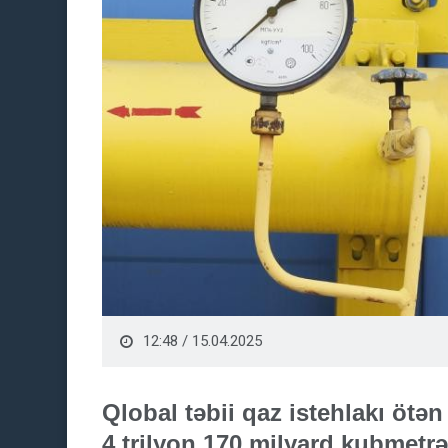
12:48 / 15.04.2025
Qlobal təbii qaz istehlakı ötə
4 trilyon 170 milyard kubmetrə