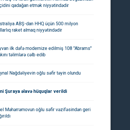
çidini qadağan etmək niyyətindədir
straliya ABŞ-dan HHQ üçün 500 milyon
llarlıq raket almaq niyyətindədir
yvan ilk dəfə modernize edilmiş 108 "Abrams"
nkını təlimlərə cəlb edib
ynal Nağdəliyevin oğlu səfir təyin olundu
ni Şuraya əlavə hüquqlar verildi
el Məhərrəmovun oğlu səfir vəzifəsindən geri
ırıldı