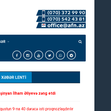
GƏR
XƏBƏR LENTİ
şinyan İlham Əliyevə zəng etdi
qustun 9-na 40 dərəcə isti proqnozlaşdırılır