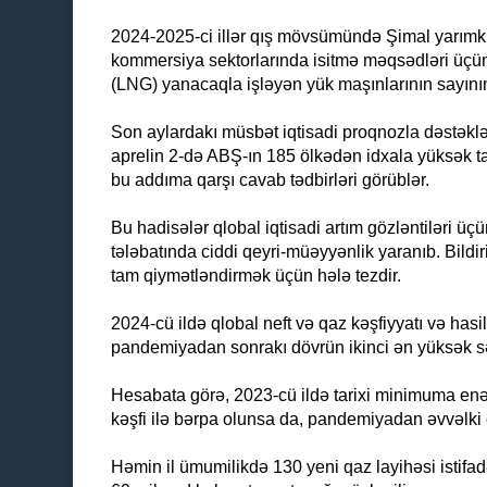
2024-2025-ci illər qış mövsümündə Şimal yarımk
kommersiya sektorlarında isitmə məqsədləri üçün q
(LNG) yanacaqla işləyən yük maşınlarının sayının a
Son aylardakı müsbət iqtisadi proqnozla dəstəklən
aprelin 2-də ABŞ-ın 185 ölkədən idxala yüksək tari
bu addıma qarşı cavab tədbirləri görüblər.
Bu hadisələr qlobal iqtisadi artım gözləntiləri üçü
tələbatında ciddi qeyri-müəyyənlik yaranıb. Bildiril
tam qiymətləndirmək üçün hələ tezdir.
2024-cü ildə qlobal neft və qaz kəşfiyyatı və hasi
pandemiyadan sonrakı dövrün ikinci ən yüksək sə
Hesabata görə, 2023-cü ildə tarixi minimuma enən
kəşfi ilə bərpa olunsa da, pandemiyadan əvvəlki or
Həmin il ümumilikdə 130 yeni qaz layihəsi istifad