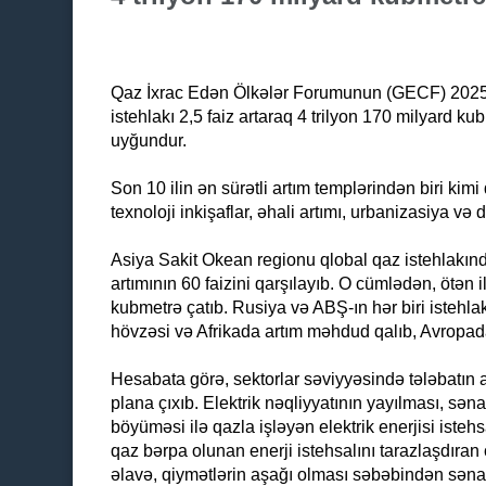
Qaz İxrac Edən Ölkələr Forumunun (GECF) 2025-c
istehlakı 2,5 faiz artaraq 4 trilyon 170 milyard k
uyğundur.
Son 10 ilin ən sürətli artım templərindən biri kim
texnoloji inkişaflar, əhali artımı, urbanizasiya və
Asiya Sakit Okean regionu qlobal qaz istehlakında
artımının 60 faizini qarşılayıb. O cümlədən, ötən 
kubmetrə çatıb. Rusiya və ABŞ-ın hər biri istehla
hövzəsi və Afrikada artım məhdud qalıb, Avropada 
Hesabata görə, sektorlar səviyyəsində tələbatın a
plana çıxıb. Elektrik nəqliyyatının yayılması, sə
böyüməsi ilə qazla işləyən elektrik enerjisi istehs
qaz bərpa olunan enerji istehsalını tarazlaşdıran
əlavə, qiymətlərin aşağı olması səbəbindən sənaye