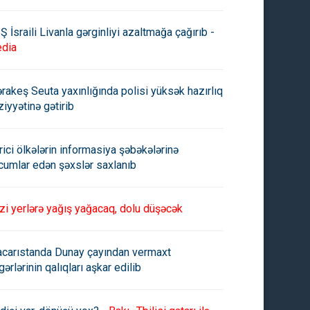
Ş İsraili Livanla gərginliyi azaltmağa çağırıb -
dia
rakeş Seuta yaxınlığında polisi yüksək hazırlıq
ziyyətinə gətirib
rici ölkələrin informasiya şəbəkələrinə
cumlar edən şəxslər saxlanıb
zi yerlərə yağış yağacaq, dolu düşəcək
carıstanda Dunay çayından vermaxt
gərlərinin qalıqları aşkar edilib