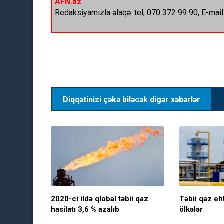
AFN.az
Redaksiyamızla əlaqə: tel; 070 372 99 90, E-mail
Diqqətinizi çəkə biləcək digər xəbərlər
2020-ci ildə qlobal təbii qaz
Təbii qaz eht
hasilatı 3,6 % azalıb
ölkələr