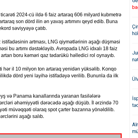
Ge
ba
z ticarəti 2024-cü ildə 6 faiz artaraq 606 milyard kubmetrə
artaraq son dörd ilin ən yavaş artımını qeyd edib. Buna
Çi
ekord səviyyəyə çatıb.
hö
 istifadəsinin artması, LNG qiymətlərinin aşağı düşməsi
lməsi bu artımı dəstəkləyib. Avropada LNG idxalı 18 faiz
Ju
artan boru kəməri qaz tədarükü həlledici rol oynayıb.
nə
 hər il 10 milyon ton artaraq yenidən yüksəlib. Konqo
də dörd yeni layihə istifadəyə verilib. Bununla da ilk
Ül
eyş və Panama kanallarında yaranan fasilələrə
İs
cləri əhəmiyyətli dərəcədə aşağı düşüb. İl ərzində 70
təd
yəti müvəqqəti olaraq spot çarter bazarına yönəldilib.
clərini aşağı salıb.
Al
mü