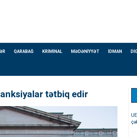
ƏR
QARABAĞ
KRİMİNAL
MƏDƏNİYYƏT
İDMAN
Dİ
anksiyalar tətbiq edir
UE
çə