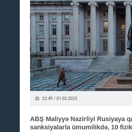
22:49 / 01.02.2023
ABŞ Maliyyə Nazirliyi Rusiyaya qa
sanksiyalarla ümumilikdə, 10 fizik