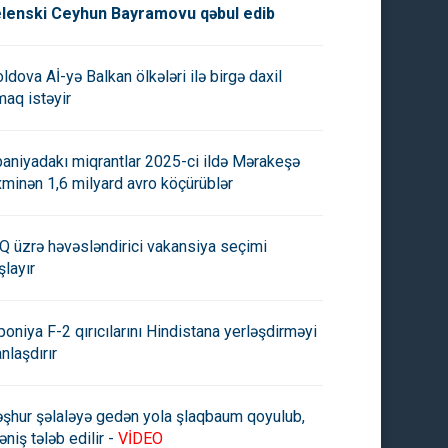
lenski Ceyhun Bayramovu qəbul edib
ldova Aİ-yə Balkan ölkələri ilə birgə daxil
maq istəyir
paniyadakı miqrantlar 2025-ci ildə Mərakeşə
xminən 1,6 milyard avro köçürüblər
Q üzrə həvəsləndirici vakansiya seçimi
şlayır
poniya F-2 qırıcılarını Hindistana yerləşdirməyi
anlaşdırır
şhur şəlaləyə gedən yola şlaqbaum qoyulub,
əniş tələb edilir -
VİDEO