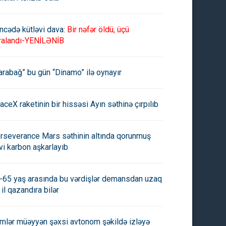
ncədə kütləvi dava:
Bir nəfər öldü, üçü
ralandı-YENİLƏNİB
arabağ” bu gün “Dinamo” ilə oynayır
aceX raketinin bir hissəsi Ayın səthinə çırpılıb
rseverance Mars səthinin altında qorunmuş
vi karbon aşkarlayıb
-65 yaş arasında bu vərdişlər demansdan uzaq
 il qazandıra bilər
imlər müəyyən şəxsi avtonom şəkildə izləyə