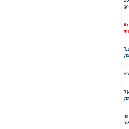
Bö
ge
Ar
mə
"L
yıx
Br
“Q
çıx
İt
ər