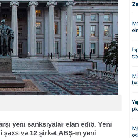
Ze
Mo
ol
İs
tə
Mİ
ba
Ya
pl
rşı yeni sanksiyalar elan edib. Yeni
Mə
i şəxs və 12 şirkət ABŞ-ın yeni
öd