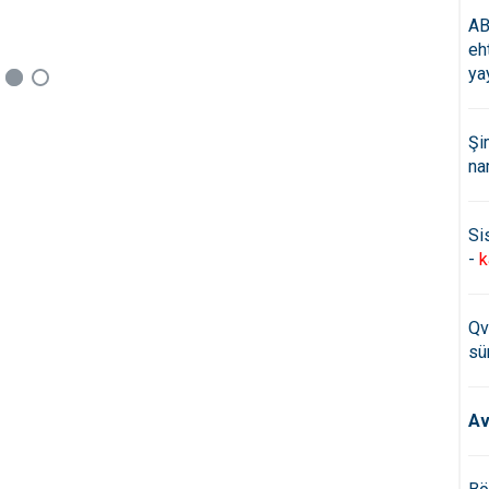
AB
eh
ya
Şi
na
Si
-
k
Qv
sü
Av