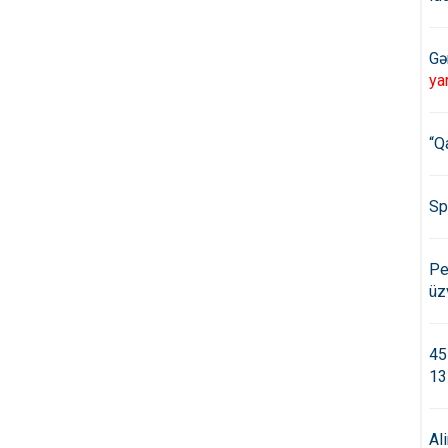
Gə
ya
“Q
Sp
Pe
üz
45
13
Al