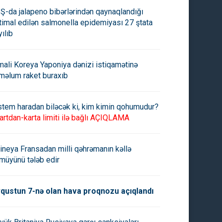
Ş-da jalapeno bibərlərindən qaynaqlandığı
timal edilən salmonella epidemiyası 27 ştata
yılıb
mali Koreya Yaponiya dənizi istiqamətinə
məlum raket buraxıb
stem haradan biləcək ki, kim kimin qohumudur?
artdan-karta limiti ilə bağlı AÇIQLAMA
ineya Fransadan milli qəhrəmanın kəllə
müyünü tələb edir
qustun 7-nə olan hava proqnozu açıqlandı