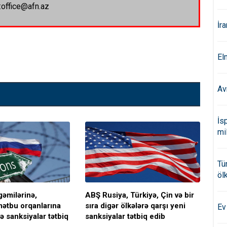
:office@afn.az
İr
El
Av
İs
mi
Tü
öl
əmilərinə,
ABŞ Rusiya, Türkiyə, Çin və bir
ABŞ
mətbu orqanlarına
sıra digər ölkələrə qarşı yeni
san
Ev
nə sanksiyalar tətbiq
sanksiyalar tətbiq edib