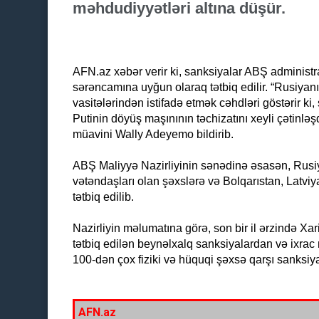
məhdudiyyətləri altına düşür.
AFN.az xəbər verir ki, sanksiyalar ABŞ administr
sərəncamına uyğun olaraq tətbiq edilir. “Rusiyan
vasitələrindən istifadə etmək cəhdləri göstərir k
Putinin döyüş maşınının təchizatını xeyli çətinləş
müavini Wally Adeyemo bildirib.
ABŞ Maliyyə Nazirliyinin sənədinə əsasən, Rusiya
vətəndaşları olan şəxslərə və Bolqarıstan, Latviya,
tətbiq edilib.
Nazirliyin məlumatına görə, son bir il ərzində Xa
tətbiq edilən beynəlxalq sanksiyalardan və ixra
100-dən çox fiziki və hüquqi şəxsə qarşı sanksiya
AFN.az