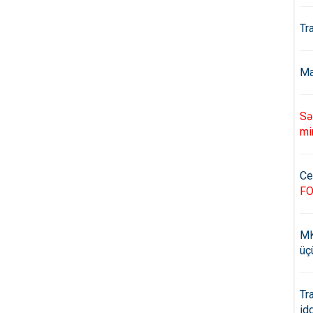
Tr
Ma
Sə
mi
Ce
F
MK
üç
Tr
id