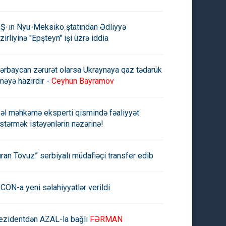
Ş-ın Nyu-Meksiko ştatından Ədliyyə
zirliyinə "Epşteyn" işi üzrə iddia
ərbaycan zərurət olarsa Ukraynaya qaz tədarük
məyə hazırdır -
Ceyhun Bayramov
əl məhkəmə eksperti qismində fəaliyyət
stərmək istəyənlərin nəzərinə!
uran Tovuz” serbiyalı müdafiəçi transfer edib
CON-a yeni səlahiyyətlər verildi
ezidentdən AZAL-la bağlı
FƏRMAN