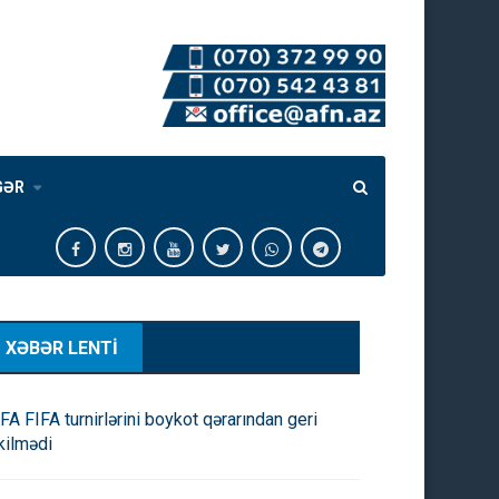
GƏR
XƏBƏR LENTİ
FA FIFA turnirlərini boykot qərarından geri
kilmədi