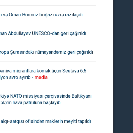
an və Oman Hormüz boğazı üzrə razılaşdı
man Abdullayev UNESCO-dan geri çağırıldı
ropa Şurasındakı nümayəndəmiz geri çağırıldı
paniya miqrantlara kömək üçün Seutaya 6,5
lyon avro ayırıb -
media
rkiyə NATO missiyası çərçivəsində Baltikyanı
kələrin hava patruluna başlayıb
 Rusiyaya qarşı yeni
Bayden sabah Rusiyaya qarşı
ksiyalar tətbiq etdi
yeni sanksiyalar elan edəcək
 alqı-satqısı ofisindən maklerin meyiti tapıldı