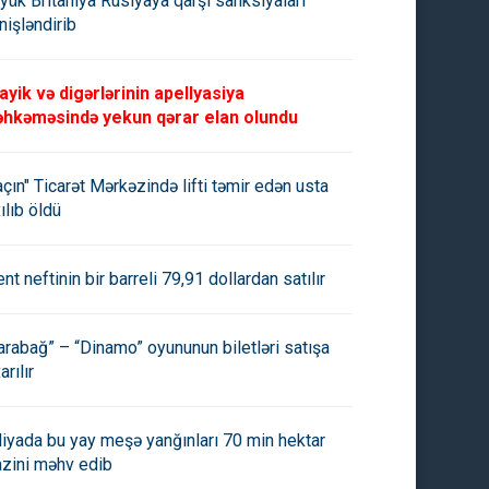
yük Britaniya Rusiyaya qarşı sanksiyaları
nişləndirib
ayik və digərlərinin apellyasiya
hkəməsində yekun qərar elan olundu
açın" Ticarət Mərkəzində lifti təmir edən usta
ılıb öldü
ent neftinin bir barreli 79,91 dollardan satılır
arabağ” – “Dinamo” oyununun biletləri satışa
arılır
aliyada bu yay meşə yanğınları 70 min hektar
azini məhv edib