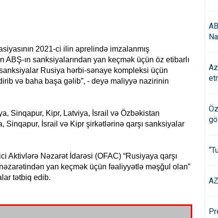
AB
Na
asiyasının 2021-ci ilin aprelində imzalanmış
ın ABŞ-ın sanksiyalarından yan keçmək üçün öz etibarlı
Az
i, sanksiyalar Rusiya hərbi-sənaye kompleksi üçün
et
dirib və baha başa gəlib”, - deyə maliyyə nazirinin
Öz
, Sinqapur, Kipr, Latviya, İsrail və Özbəkistan
gö
 Sinqapur, İsrail və Kipr şirkətlərinə qarşı sanksiyalar
“T
rici Aktivlərə Nəzarət İdarəsi (OFAC) “Rusiyaya qarşı
c nəzarətindən yan keçmək üçün fəaliyyətlə məşğul olan”
lar tətbiq edib.
AZ
Pr