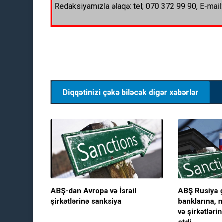
Redaksiyamızla əlaqə: tel; 070 372 99 90, E-mail
Diqqətinizi çəkə biləcək digər xəbərlər
ABŞ-dan Avropa və İsrail
ABŞ Rusiya g
şirkətlərinə sanksiya
banklarına, 
və şirkətləri