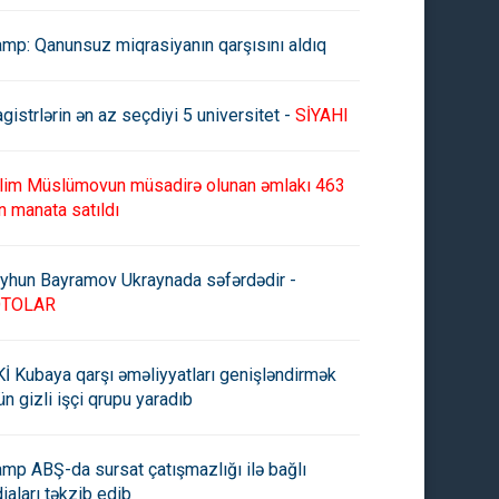
amp: Qanunsuz miqrasiyanın qarşısını aldıq
gistrlərin ən az seçdiyi 5 universitet -
SİYAHI
lim Müslümovun müsadirə olunan əmlakı 463
n manata satıldı
yhun Bayramov Ukraynada səfərdədir -
OTOLAR
İ Kubaya qarşı əməliyyatları genişləndirmək
ün gizli işçi qrupu yaradıb
amp ABŞ-da sursat çatışmazlığı ilə bağlı
diaları təkzib edib