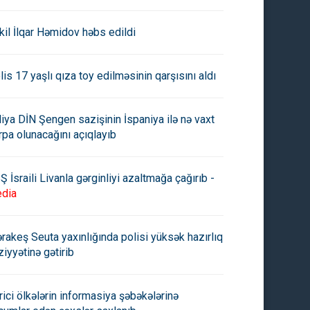
kil İlqar Həmidov həbs edildi
lis 17 yaşlı qıza toy edilməsinin qarşısını aldı
aliya DİN Şengen sazişinin İspaniya ilə nə vaxt
rpa olunacağını açıqlayıb
Ş İsraili Livanla gərginliyi azaltmağa çağırıb -
dia
rakeş Seuta yaxınlığında polisi yüksək hazırlıq
ziyyətinə gətirib
rici ölkələrin informasiya şəbəkələrinə