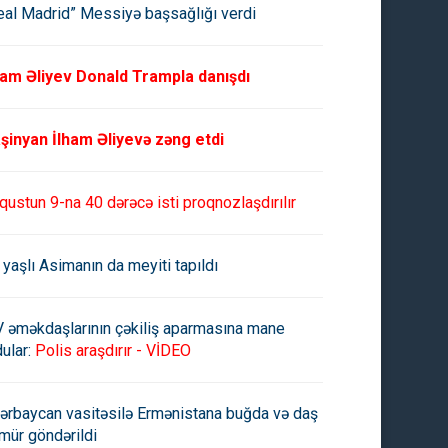
eal Madrid” Messiyə başsağlığı verdi
ham Əliyev Donald Trampla danışdı
şinyan İlham Əliyevə zəng etdi
qustun 9-na 40 dərəcə isti proqnozlaşdırılır
 yaşlı Asimanın da meyiti tapıldı
V əməkdaşlarının çəkiliş aparmasına mane
ular:
Polis araşdırır - VİDEO
ərbaycan vasitəsilə Ermənistana buğda və daş
mür göndərildi