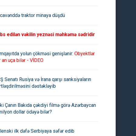
cavənddə traktor minaya düşdü
bs edilən vəkilin yeznəsi məhkəmə sədridir
mqayıtda yolun çökməsi genişlənir:
Obyektlər
r an uça bilər - VİDEO
Ş Senatı Rusiya və İrana qarşı sanksiyaların
rtləşdirilməsini dəstəkləyib
ki Çanın Bakıda çəkdiyi filmə görə Azərbaycan
milyon dollar ödəyə bilər?
lenski ilk dəfə Serbiyaya səfər edib