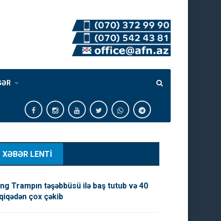
GƏR
XƏBƏR LENTİ
ng Trampın təşəbbüsü ilə baş tutub və 40
qiqədən çox çəkib