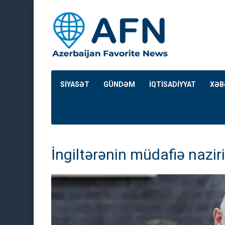
SİYASƏT
GÜNDƏM
İQTİSADİYYAT
XƏB
İngiltərənin müdafiə naziri