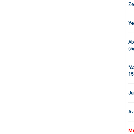
Ze
Ye
Ab
çağ
"A
15
Ju
Av
Me