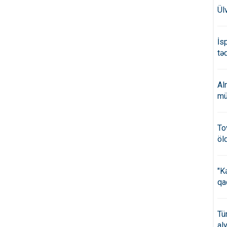
Ül
İs
təd
Al
mü
To
öl
"K
qa
Tü
al