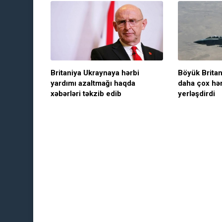
Britaniya Ukraynaya hərbi
Böyük Britan
yardımı azaltmağı haqda
daha çox hər
xəbərləri təkzib edib
yerləşdirdi