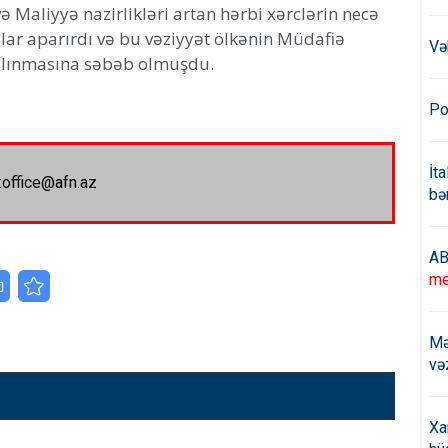
 Maliyyə nazirlikləri artan hərbi xərclərin necə
ar aparırdı və bu vəziyyət ölkənin Müdafiə
Və
 salınmasına səbəb olmuşdu.
Po
İt
:office@afn.az
bə
AB
me
Mə
və
Xa