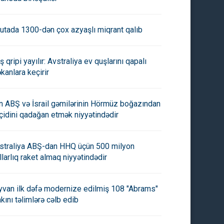
utada 1300-dən çox azyaşlı miqrant qalıb
ş qripi yayılır: Avstraliya ev quşlarını qapalı
kanlara keçirir
an ABŞ və İsrail gəmilərinin Hörmüz boğazından
çidini qadağan etmək niyyətindədir
straliya ABŞ-dan HHQ üçün 500 milyon
llarlıq raket almaq niyyətindədir
yvan ilk dəfə modernize edilmiş 108 "Abrams"
nkını təlimlərə cəlb edib