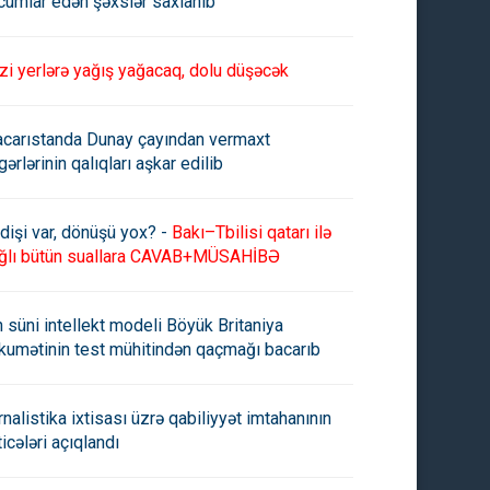
cumlar edən şəxslər saxlanıb
zi yerlərə yağış yağacaq, dolu düşəcək
carıstanda Dunay çayından vermaxt
an da istefa verdi
Britaniyanın Baş naziri
gərlərinin qalıqları aşkar edilib
vəzifəsinə namizədlərin adları
açıqlanıb -
dişi var, dönüşü yox? -
Bakı–Tbilisi qatarı ilə
ğlı bütün suallara CAVAB+MÜSAHİBƏ
n süni intellekt modeli Böyük Britaniya
kumətinin test mühitindən qaçmağı bacarıb
rnalistika ixtisası üzrə qabiliyyət imtahanının
ticələri açıqlandı