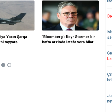
hü
Bə
Ma
iya Yaxın Şərqə
"Bloomberg": Keyr Starmer bir
Şuş
əs
bi təyyarə
həftə ərzində istefa verə bilər
Ge
ba
Çi
hö
Ju
nə