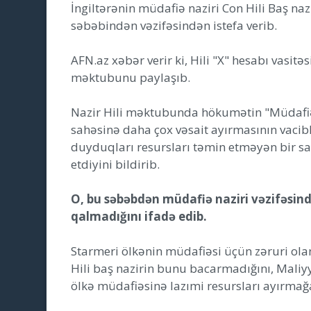
İngiltərənin müdafiə naziri Con Hili Baş nazir
səbəbindən vəzifəsindən istefa verib.
AFN.az xəbər verir ki, Hili "X" hesabı vasitə
məktubunu paylaşıb.
Nazir Hili məktubunda hökumətin "Müdafiə 
sahəsinə daha çox vəsait ayırmasının vacibl
duyduqları resursları təmin etməyən bir s
etdiyini bildirib.
O, bu səbəbdən müdafiə naziri vəzifəsin
qalmadığını ifadə edib.
Starmeri ölkənin müdafiəsi üçün zəruri ola
Hili baş nazirin bunu bacarmadığını, Maliyyə
ölkə müdafiəsinə lazımi resursları ayırmağ