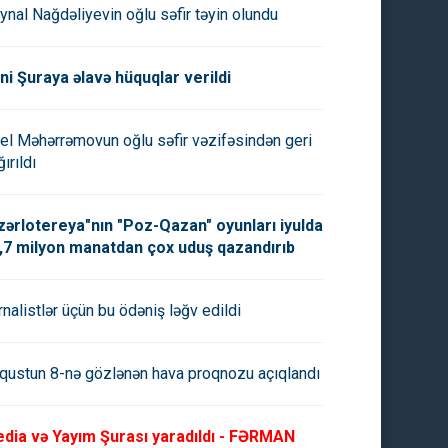
ynal Nağdəliyevin oğlu səfir təyin olundu
ni Şuraya əlavə hüquqlar verildi
el Məhərrəmovun oğlu səfir vəzifəsindən geri
ırıldı
zərlotereya"nın "Poz-Qazan" oyunları iyulda
,7 milyon manatdan çox uduş qazandırıb
rnalistlər üçün bu ödəniş ləğv edildi
qustun 8-nə gözlənən hava proqnozu açıqlandı
dia və Yayım Şurası yaradıldı - FƏRMAN