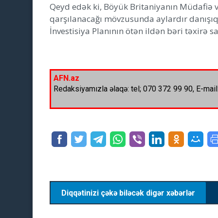
Qeyd edək ki, Böyük Britaniyanın Müdafiə və
qarşılanacağı mövzusunda aylardır danışıql
İnvestisiya Planının ötən ildən bəri təxirə
AFN.az
Redaksiyamızla əlaqə: tel; 070 372 99 90, E-mail
Diqqətinizi çəkə biləcək digər xəbərlər