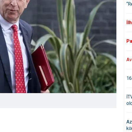
“R
İl
Pa
Av
16
İT
old
Az
kö