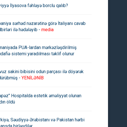
viyyə İlyasova fəhləyə borclu qalıb?
paniya sərhəd nəzarətinə görə İtaliyanı cavab
birləri ilə hədələyib -
media
maniyada PUA-lardan mərkəzləşdirilmiş
dafiə sistemi yaradılması təklif olunur
vuz sakini bibisini odun parçası ilə döyərək
dürübmüş -
YENİLƏNİB
əpəz" Hospitalda estetik əməliyyat olunan
dın öldü
rkiyə, Səudiyyə Ərəbistanı və Pakistan hərbi
yansda birləşdilər