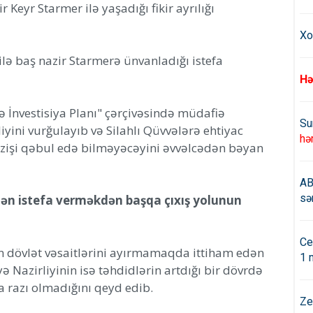
 Keyr Starmer ilə yaşadığı fikir ayrılığı
Xo
silə baş nazir Starmerə ünvanladığı istefa
Hə
İnvestisiya Planı" çərçivəsində müdafiə
Su
iyini vurğulayıb və Silahlı Qüvvələrə ehtiyac
hə
azişi qəbul edə bilməyəcəyini əvvəlcədən bəyan
AB
sə
dən istefa verməkdən başqa çıxış yolunun
Ce
n dövlət vəsaitlərini ayırmamaqda ittiham edən
1 
 Nazirliyinin isə təhdidlərin artdığı bir dövrdə
a razı olmadığını qeyd edib.
Ze