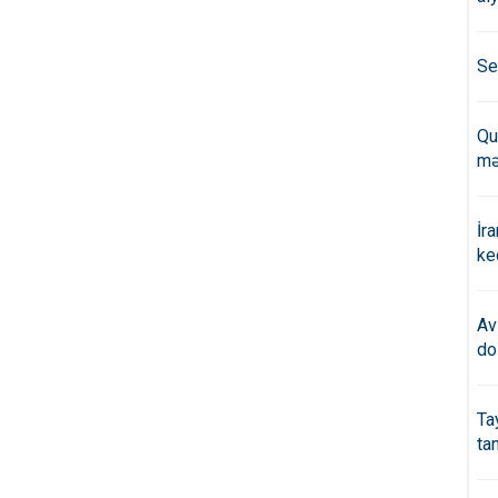
Se
Qu
mə
İr
ke
Av
do
Ta
ta