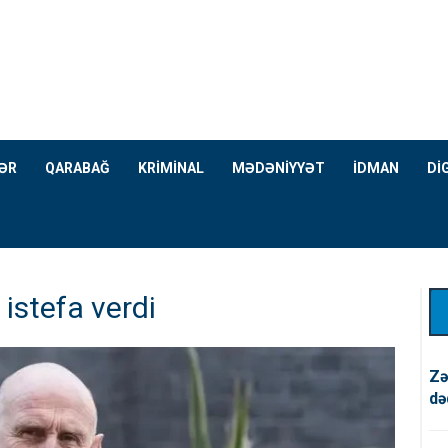
ƏR
QARABAĞ
KRİMİNAL
MƏDƏNİYYƏT
İDMAN
Dİ
 istefa verdi
Zə
də