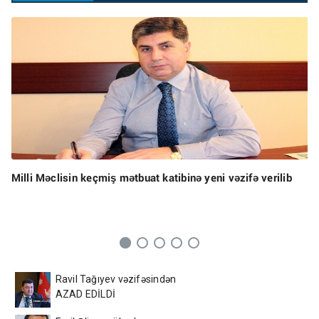
Milli Məclisin keçmiş mətbuat katibinə yeni vəzifə verilib
Ravil Tağıyev vəzifəsindən
AZAD EDİLDİ