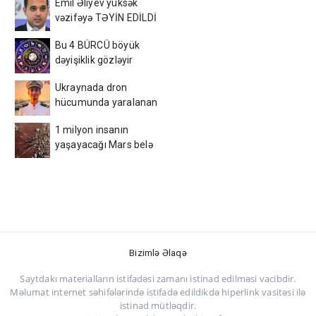
Emil Əliyev yüksək
vəzifəyə TƏYİN EDİLDİ
Bu 4 BÜRCÜ böyük
dəyişiklik gözləyir
Ukraynada dron
hücumunda yaralanan
azərbaycanlı tələbə
1 milyon insanın
VƏFAT ETDİ
yaşayacağı Mars belə
görünəcək
Bizimlə Əlaqə
Saytdakı materialların istifadəsi zamanı istinad edilməsi vacibdir.
Məlumat internet səhifələrində istifadə edildikdə hiperlink vasitəsi ilə
istinad mütləqdir.