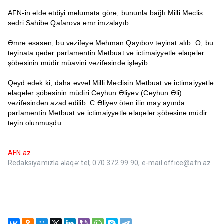
AFN-in əldə etdiyi məlumata görə, bununla bağlı Milli Məclis
sədri Sahibə Qafarova əmr imzalayıb.
Əmrə əsasən, bu vəzifəyə Mehman Qayıbov təyinat alıb. O, bu
təyinata qədər parlamentin Mətbuat və ictimaiyyətlə əlaqələr
şöbəsinin müdir müavini vəzifəsində işləyib.
Qeyd edək ki, daha əvvəl Milli Məclisin Mətbuat və ictimaiyyətlə
əlaqələr şöbəsinin müdiri Ceyhun Əliyev (Ceyhun Əli)
vəzifəsindən azad edilib. C.Əliyev ötən ilin may ayında
parlamentin Mətbuat və ictimaiyyətlə əlaqələr şöbəsinə müdir
təyin olunmuşdu.
AFN.az
Redaksiyamızla əlaqə: tel; 070 372 99 90, e-mail office@afn.az