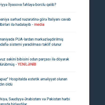
viyyə İlyasova fəhləyə borclu qalıb?
paniya sərhəd nəzarətinə görə İtaliyanı cavab
birləri ilə hədələyib -
media
maniyada PUA-lardan mərkəzləşdirilmiş
dafiə sistemi yaradılması təklif olunur
vuz sakini bibisini odun parçası ilə döyərək
dürübmüş -
YENİLƏNİB
əpəz" Hospitalda estetik əməliyyat olunan
dın öldü
rkiyə, Səudiyyə Ərəbistanı və Pakistan hərbi
yansda birləşdilər