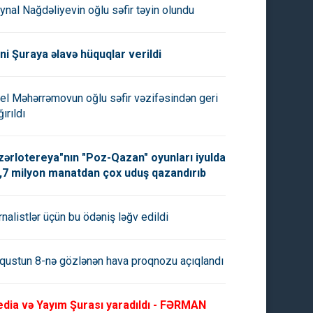
ynal Nağdəliyevin oğlu səfir təyin olundu
ni Şuraya əlavə hüquqlar verildi
el Məhərrəmovun oğlu səfir vəzifəsindən geri
ırıldı
zərlotereya"nın "Poz-Qazan" oyunları iyulda
,7 milyon manatdan çox uduş qazandırıb
rnalistlər üçün bu ödəniş ləğv edildi
qustun 8-nə gözlənən hava proqnozu açıqlandı
dia və Yayım Şurası yaradıldı - FƏRMAN