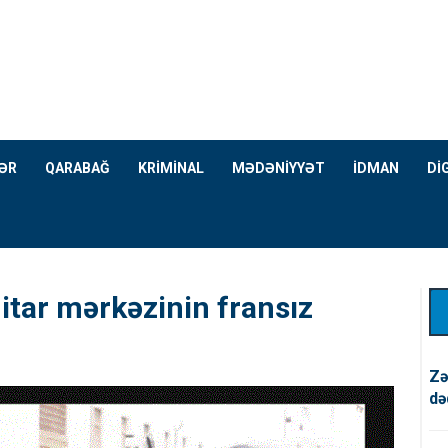
ƏR
QARABAĞ
KRİMİNAL
MƏDƏNİYYƏT
İDMAN
Dİ
tar mərkəzinin fransız
Zə
də