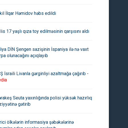
kil İlqar Həmidov həbs edildi
lis 17 yaşlı qıza toy edilməsinin qarşısını aldı
aliya DİN Şengen sazişinin İspaniya ilə nə vaxt
rpa olunacağını açıqlayıb
Ş İsraili Livanla gərginliyi azaltmağa çağırıb -
dia
ml Azərbaycan Prezidenti və
İsveçrə XİN Rusiyanın
rakeş Seuta yaxınlığında polisi yüksək hazırlıq
ənistan baş nazirinin
Ukraynadakı sülh prosesində
ziyyətinə gətirib
skvada görüşəcəyini
iştirakının lehinə çıxış edib
diqləyib
rici ölkələrin informasiya şəbəkələrinə