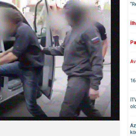
“R
İl
Pa
Av
16
İT
old
Az
kö