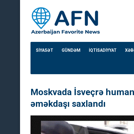
SİYASƏT
GÜNDƏM
İQTİSADİYYAT
XƏB
Moskvada İsveçrə humani
əməkdaşı saxlandı