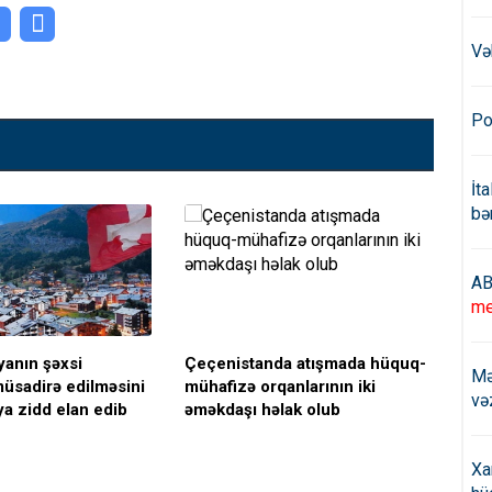
Və
Po
İt
bə
AB
me
yanın şəxsi
Çeçenistanda atışmada hüquq-
Kre
Mə
 müsadirə edilməsini
mühafizə orqanlarının iki
Erm
və
ya zidd elan edib
əməkdaşı həlak olub
Mo
təs
Xa