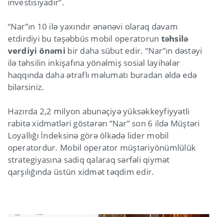
investisiyadır”.
“Nar”ın 10 ilə yaxındır ənənəvi olaraq davam
etdirdiyi bu təşəbbüs mobil operatorun
təhsilə
verdiyi önəmi
bir daha sübut edir. “Nar”ın dəstəyi
ilə təhsilin inkişafına yönəlmiş sosial layihələr
haqqında daha ətraflı məlumatı buradan əldə edə
bilərsiniz.
Hazırda 2,2 milyon abunəçiyə yüksəkkeyfiyyətli
rabitə xidmətləri göstərən “Nar” son 6 ildə Müştəri
Loyallığı İndeksinə görə ölkədə lider mobil
operatordur. Mobil operator müştəriyönümlülük
strategiyasına sadiq qalaraq sərfəli qiymət
qarşılığında üstün xidmət təqdim edir.