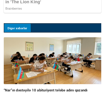
Digər xəbərlər
“Nar”ın dəstəyilə 10 abituriyent tələbə adını qazandı