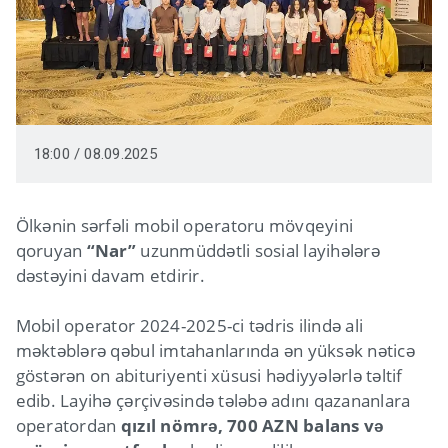
18:00 / 08.09.2025
Ölkənin sərfəli mobil operatoru mövqeyini
qoruyan
“Nar”
uzunmüddətli sosial layihələrə
dəstəyini davam etdirir.
Mobil operator 2024-2025-ci tədris ilində ali
məktəblərə qəbul imtahanlarında ən yüksək nəticə
göstərən on abituriyenti xüsusi hədiyyələrlə təltif
edib. Layihə çərçivəsində tələbə adını qazananlara
operatordan
qızıl nömrə, 700 AZN balans və