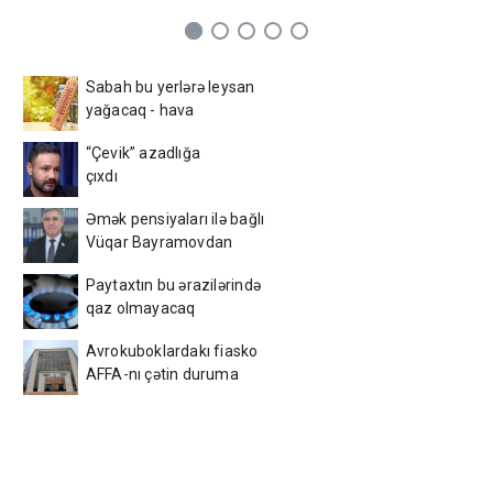
Sabah bu yerlərə leysan
yağacaq - hava
PROQNOZU
“Çevik” azadlığa
çıxdı
Əmək pensiyaları ilə bağlı
Vüqar Bayramovdan
açıqlama
Paytaxtın bu ərazilərində
qaz olmayacaq
Avrokuboklardakı fiasko
AFFA-nı çətin duruma
saldı - Bəs bu qərarı niyə
verdik?