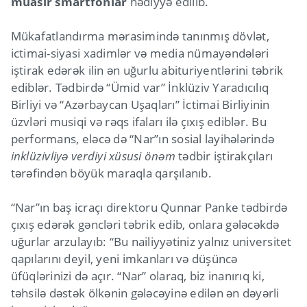
müasir smartfonlar
hədiyyə edilib.
Mükafatlandırma mərasimində tanınmış dövlət,
ictimai-siyasi xadimlər və media nümayəndələri
iştirak edərək ilin ən uğurlu abituriyentlərini təbrik
ediblər. Tədbirdə “Ümid var” İnklüziv Yaradıcılıq
Birliyi və “Azərbaycan Uşaqları” İctimai Birliyinin
üzvləri musiqi və rəqs ifaları ilə çıxış ediblər. Bu
performans, eləcə də “Nar”ın sosial layihələrində
inklüzivliyə verdiyi xüsusi önəm
tədbir iştirakçıları
tərəfindən böyük maraqla qarşılanıb.
“Nar”ın baş icraçı direktoru Qunnar Panke tədbirdə
çıxış edərək gəncləri təbrik edib, onlara gələcəkdə
uğurlar arzulayıb: “Bu nailiyyətiniz yalnız universitet
qapılarını deyil, yeni imkanları və düşüncə
üfüqlərinizi də açır. “Nar” olaraq, biz inanırıq ki,
təhsilə dəstək ölkənin gələcəyinə edilən ən dəyərli