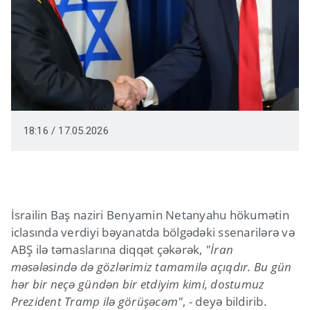
18:16 / 17.05.2026
İsrailin Baş naziri Benyamin Netanyahu hökumətin
iclasında verdiyi bəyanatda bölgədəki ssenarilərə və
ABŞ ilə təmaslarına diqqət çəkərək,
"İran
məsələsində də gözlərimiz tamamilə açıqdır. Bu gün
hər bir neçə gündən bir etdiyim kimi, dostumuz
Prezident Tramp ilə görüşəcəm"
, - deyə bildirib.