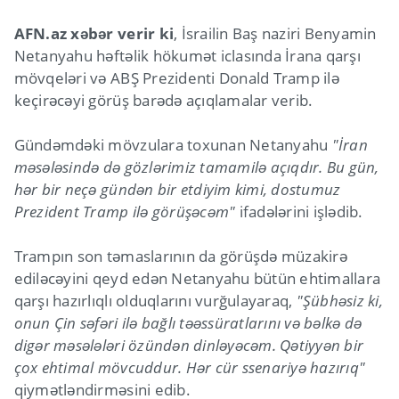
AFN.az xəbər verir ki
, İsrailin Baş naziri Benyamin
Netanyahu həftəlik hökumət iclasında İrana qarşı
mövqeləri və ABŞ Prezidenti Donald Tramp ilə
keçirəcəyi görüş barədə açıqlamalar verib.
Gündəmdəki mövzulara toxunan Netanyahu
"İran
məsələsində də gözlərimiz tamamilə açıqdır. Bu gün,
hər bir neçə gündən bir etdiyim kimi, dostumuz
Prezident Tramp ilə görüşəcəm"
ifadələrini işlədib.
Trampın son təmaslarının da görüşdə müzakirə
ediləcəyini qeyd edən Netanyahu bütün ehtimallara
qarşı hazırlıqlı olduqlarını vurğulayaraq,
"Şübhəsiz ki,
onun Çin səfəri ilə bağlı təəssüratlarını və bəlkə də
digər məsələləri özündən dinləyəcəm. Qətiyyən bir
çox ehtimal mövcuddur. Hər cür ssenariyə hazırıq"
qiymətləndirməsini edib.