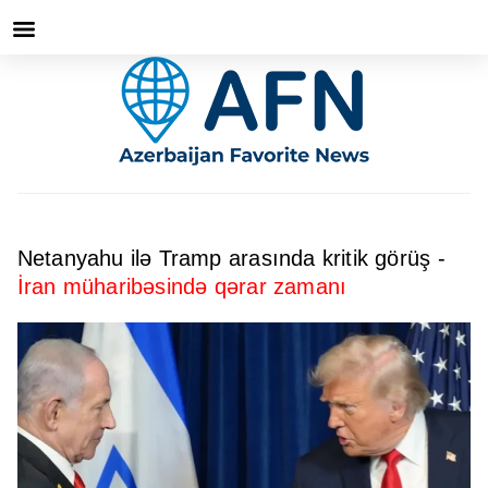
Netanyahu ilə Tramp arasında kritik görüş -
İran müharibəsində qərar zamanı