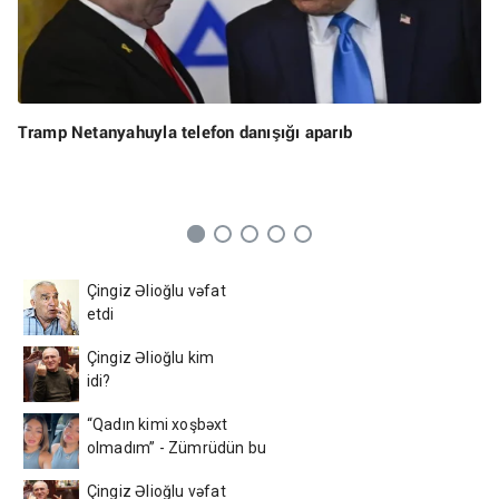
Tramp Netanyahuyla telefon danışığı aparıb
Çingiz Əlioğlu vəfat
etdi
Çingiz Əlioğlu kim
idi?
“Qadın kimi xoşbəxt
olmadım” - Zümrüdün bu
videosu hər kəsi kövrəltdi
Çingiz Əlioğlu vəfat