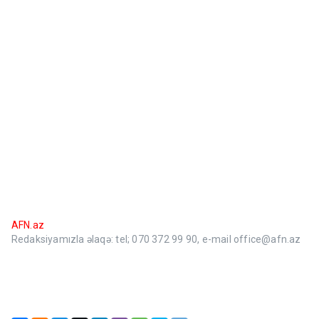
AFN.az
Redaksiyamızla əlaqə: tel; 070 372 99 90, e-mail office@afn.az