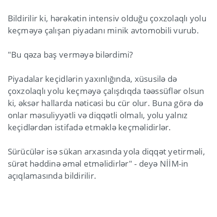
Bildirilir ki, hərəkətin intensiv olduğu çoxzolaqlı yolu
keçməyə çalışan piyadanı minik avtomobili vurub.
"Bu qəza baş verməyə bilərdimi?
Piyadalar keçidlərin yaxınlığında, xüsusilə də
çoxzolaqlı yolu keçməyə çalışdıqda təəssüflər olsun
ki, əksər hallarda nəticəsi bu cür olur. Buna görə də
onlar məsuliyyətli və diqqətli olmalı, yolu yalnız
keçidlərdən istifadə etməklə keçməlidirlər.
Sürücülər isə sükan arxasında yola diqqət yetirməli,
sürət həddinə əməl etməlidirlər" - deyə NİİM-in
açıqlamasında bildirilir.