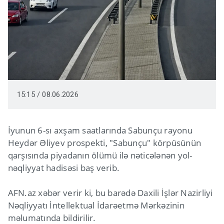
15:15 / 08.06.2026
İyunun 6-sı axşam saatlarında Sabunçu rayonu
Heydər Əliyev prospekti, "Sabunçu" körpüsünün
qarşısında piyadanın ölümü ilə nəticələnən yol-
nəqliyyat hadisəsi baş verib.
AFN.az xəbər verir ki, bu barədə Daxili İşlər Nazirliyi
Nəqliyyatı İntellektual İdarəetmə Mərkəzinin
məlumatında bildirilir.