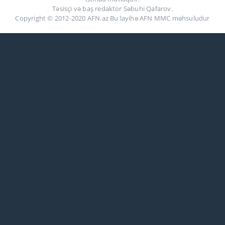
Təsisçi və baş redaktor Səbuhi Qafarov.
Copyright © 2012-2020 AFN.az Bu layihə AFN MMC məhsuludur