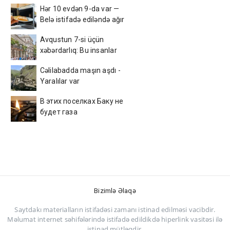
Hər 10 evdən 9-da var —
Belə istifadə ediləndə ağır
xəstəlik yarada bilər
Avqustun 7-si üçün
xəbərdarlıq: Bu insanlar
ehtiyatlı olsun
Cəlilabadda maşın aşdı -
Yaralılar var
В этих поселках Баку не
будет газа
Bizimlə Əlaqə
Saytdakı materialların istifadəsi zamanı istinad edilməsi vacibdir.
Məlumat internet səhifələrində istifadə edildikdə hiperlink vasitəsi ilə
istinad mütləqdir.