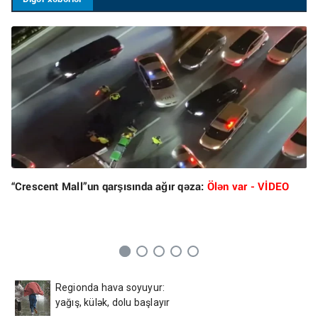
“Crescent Mall”un qarşısında ağır qəza:
Ölən var - VİDEO
Regionda hava soyuyur:
yağış, külək, dolu başlayır
– Tarix açıqlandı