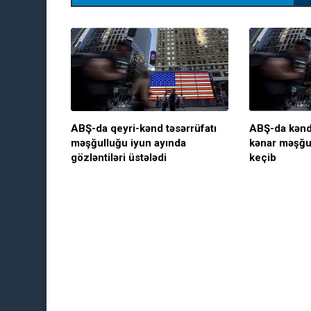
ABŞ-da qeyri-kənd təsərrüfatı
ABŞ-da kənd
məşğulluğu iyun ayında
kənar məşğu
gözləntiləri üstələdi
keçib