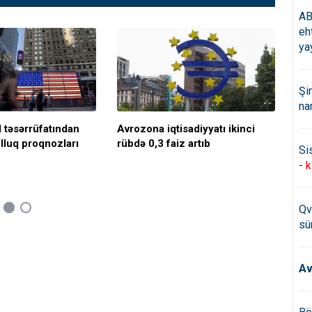
AB
eh
ya
Şi
na
 təsərrüfatından
Avrozona iqtisadiyyatı ikinci
Əm
lluq proqnozları
rübdə 0,3 faiz artıb
fak
Si
-
k
Qv
sü
Av