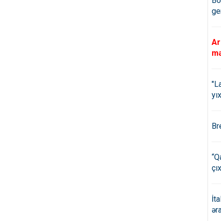
Bö
ge
Ar
mə
"L
yıx
Br
“Q
çıx
İt
ər