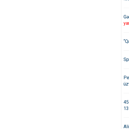
Gə
ya
“Q
Sp
Pe
üz
45
13
Al