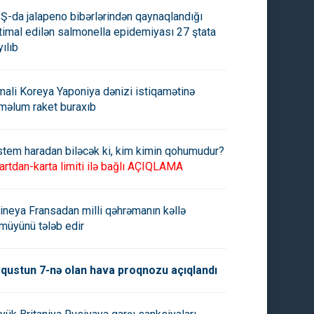
Ş-da jalapeno bibərlərindən qaynaqlandığı
timal edilən salmonella epidemiyası 27 ştata
yılıb
mali Koreya Yaponiya dənizi istiqamətinə
məlum raket buraxıb
təə bazarlarında ABŞ
Almaniyada inflyasiya yüksəlib
toru:
stem haradan biləcək ki, kim kimin qohumudur?
artdan-karta limiti ilə bağlı AÇIQLAMA
ineya Fransadan milli qəhrəmanın kəllə
müyünü tələb edir
qustun 7-nə olan hava proqnozu açıqlandı