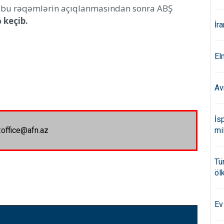
bu rəqəmlərin açıqlanmasından sonra ABŞ
 keçib.
İr
El
Av
İs
:office@afn.az
mi
Tü
öl
Ev