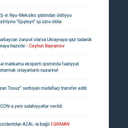
Ş-ın Nyu-Meksiko ştatından Ədliyyə
zirliyinə "Epşteyn" işi üzrə iddia
ərbaycan zərurət olarsa Ukraynaya qaz tədarük
məyə hazırdır -
Ceyhun Bayramov
əl məhkəmə eksperti qismində fəaliyyət
stərmək istəyənlərin nəzərinə!
uran Tovuz” serbiyalı müdafiəçi transfer edib
CON-a yeni səlahiyyətlər verildi
ezidentdən AZAL-la bağlı
FƏRMAN