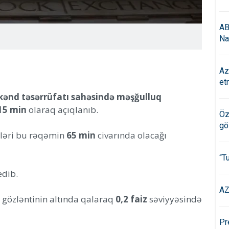
AB
Na
Az
et
kənd təsərrüfatı sahəsində məşğulluq
15 min
olaraq açıqlanıb.
Öz
gö
tiləri bu rəqəmin
65 min
civarında olacağı
“T
edib.
AZ
k gözləntinin altında qalaraq
0,2 faiz
səviyyəsində
Pr