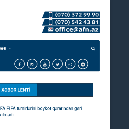
GƏR
XƏBƏR LENTİ
FA FIFA turnirlərini boykot qərarından geri
kilmədi