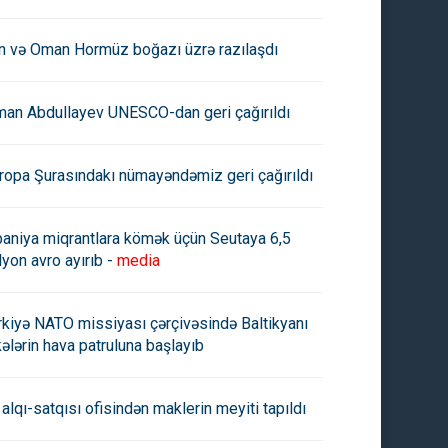
an və Oman Hormüz boğazı üzrə razılaşdı
man Abdullayev UNESCO-dan geri çağırıldı
ropa Şurasındakı nümayəndəmiz geri çağırıldı
paniya miqrantlara kömək üçün Seutaya 6,5
lyon avro ayırıb -
media
rkiyə NATO missiyası çərçivəsində Baltikyanı
kələrin hava patruluna başlayıb
 alqı-satqısı ofisindən maklerin meyiti tapıldı