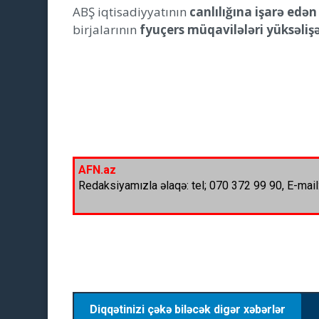
ABŞ iqtisadiyyatının
canlılığına işarə edən
birjalarının
fyuçers müqavilələri yüksəlişə
AFN.az
Redaksiyamızla əlaqə: tel; 070 372 99 90, E-mail
Diqqətinizi çəkə biləcək digər xəbərlər