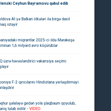
lenski Ceyhun Bayramovu qəbul edib
ldova Aİ-yə Balkan ölkələri ilə birgə daxil
maq istəyir
paniyadakı miqrantlar 2025-ci ildə Mərakeşə
xminən 1,6 milyard avro köçürüblər
Q üzrə həvəsləndirici vakansiya seçimi
şlayır
poniya F-2 qırıcılarını Hindistana yerləşdirməyi
anlaşdırır
şhur şəlaləyə gedən yola şlaqbaum qoyulub,
əniş tələb edilir -
VİDEO