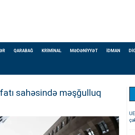
ƏR
QARABAĞ
KRİMİNAL
MƏDƏNİYYƏT
İDMAN
Dİ
üfatı sahəsində məşğulluq
UE
çə