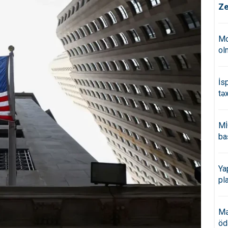
Ze
Mo
ol
İs
tə
Mİ
ba
Ya
pl
Mə
öd