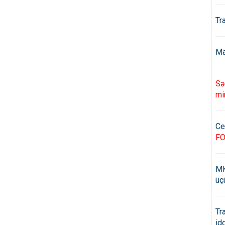
Tr
Ma
Sə
mi
Ce
F
MK
üç
Tr
id