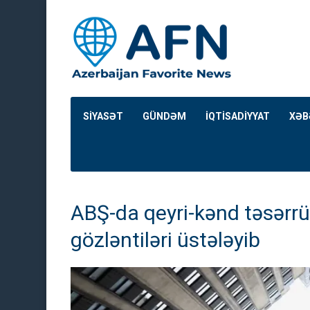
SİYASƏT
GÜNDƏM
İQTİSADİYYAT
XƏB
ABŞ-da qeyri-kənd təsərr
gözləntiləri üstələyib