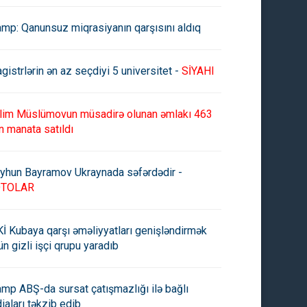
amp: Qanunsuz miqrasiyanın qarşısını aldıq
gistrlərin ən az seçdiyi 5 universitet -
SİYAHI
lim Müslümovun müsadirə olunan əmlakı 463
n manata satıldı
yhun Bayramov Ukraynada səfərdədir -
OTOLAR
İ Kubaya qarşı əməliyyatları genişləndirmək
ün gizli işçi qrupu yaradıb
amp ABŞ-da sursat çatışmazlığı ilə bağlı
diaları təkzib edib