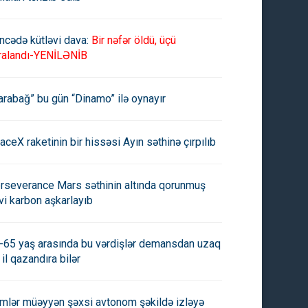
ncədə kütləvi dava:
Bir nəfər öldü, üçü
ralandı-YENİLƏNİB
arabağ” bu gün “Dinamo” ilə oynayır
aceX raketinin bir hissəsi Ayın səthinə çırpılıb
rseverance Mars səthinin altında qorunmuş
vi karbon aşkarlayıb
-65 yaş arasında bu vərdişlər demansdan uzaq
 il qazandıra bilər
imlər müəyyən şəxsi avtonom şəkildə izləyə