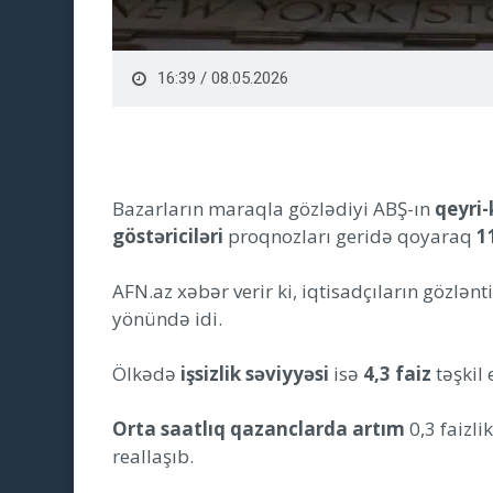
16:39 / 08.05.2026
Bazarların maraqla gözlədiyi ABŞ-ın
qeyri-
göstəriciləri
proqnozları geridə qoyaraq
1
AFN.az xəbər verir ki, iqtisadçıların gözlən
yönündə idi.
Ölkədə
işsizlik səviyyəsi
isə
4,3 faiz
təşkil 
Orta saatlıq qazanclarda artım
0,3 faizli
reallaşıb.