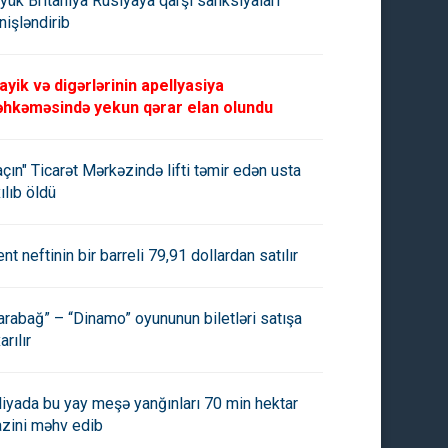
yük Britaniya Rusiyaya qarşı sanksiyaları
nişləndirib
ayik və digərlərinin apellyasiya
hkəməsində yekun qərar elan olundu
açın" Ticarət Mərkəzində lifti təmir edən usta
ılıb öldü
ent neftinin bir barreli 79,91 dollardan satılır
arabağ” – “Dinamo” oyununun biletləri satışa
arılır
aliyada bu yay meşə yanğınları 70 min hektar
azini məhv edib