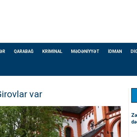
ƏR
QARABAĞ
KRİMİNAL
MƏDƏNİYYƏT
İDMAN
Dİ
irovlar var
Zə
də