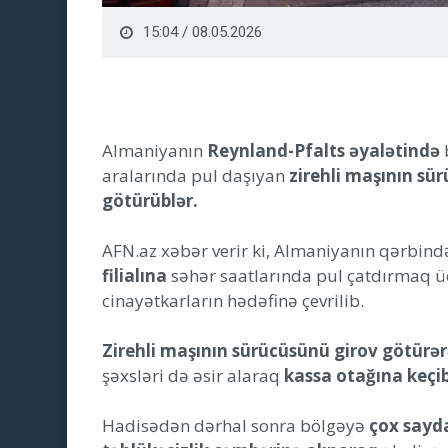
15:04 / 08.05.2026
Almaniyanın
Reynland-Pfalts əyalətində
aralarında pul daşıyan
zirehli maşının sü
götürüblər.
AFN.az xəbər verir ki, Almaniyanın qərbind
filialına
səhər saatlarında pul çatdırmaq üç
cinayətkarların hədəfinə çevrilib.
Zirehli maşının sürücüsünü girov götürə
şəxsləri də əsir alaraq
kassa otağına keçib
Hadisədən dərhal sonra bölgəyə
çox sayda