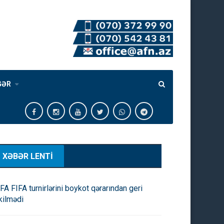
GƏR
XƏBƏR LENTİ
FA FIFA turnirlərini boykot qərarından geri
kilmədi