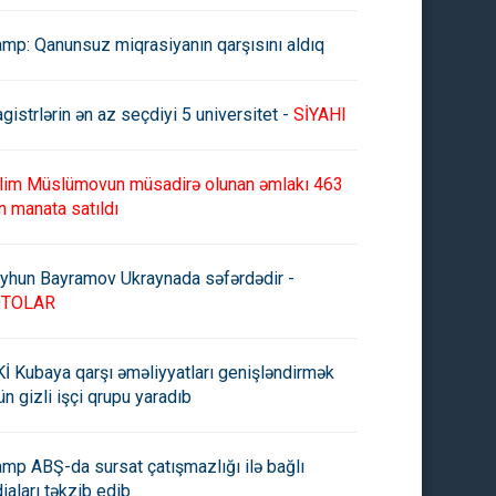
amp: Qanunsuz miqrasiyanın qarşısını aldıq
gistrlərin ən az seçdiyi 5 universitet -
SİYAHI
lim Müslümovun müsadirə olunan əmlakı 463
n manata satıldı
yhun Bayramov Ukraynada səfərdədir -
OTOLAR
İ Kubaya qarşı əməliyyatları genişləndirmək
ün gizli işçi qrupu yaradıb
amp ABŞ-da sursat çatışmazlığı ilə bağlı
diaları təkzib edib