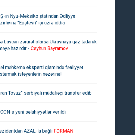
Ş-ın Nyu-Meksiko ştatından Ədliyyə
zirliyinə "Epşteyn" işi üzrə iddia
ərbaycan zərurət olarsa Ukraynaya qaz tədarük
məyə hazırdır -
Ceyhun Bayramov
əl məhkəmə eksperti qismində fəaliyyət
stərmək istəyənlərin nəzərinə!
uran Tovuz” serbiyalı müdafiəçi transfer edib
CON-a yeni səlahiyyətlər verildi
ezidentdən AZAL-la bağlı
FƏRMAN