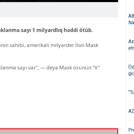
AB
Na
üklənmə sayı 1 milyardlıq həddi ötüb.
Az
nın sahibi, amerikalı milyarder İlon Mask
et
üklənmə sayı var", — deyə Mask özünün "X"
Öz
gö
“T
AZ
Pr