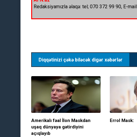
Redaksiyamızla əlaqə: tel; 070 372 99 90, E-mail
Diqqətinizi çəkə biləcək digər xəbərlər
Amerikalı fəal İlon Maskdan
Errol Mask:
uşaq dünyaya gətirdiyini
açıqlayıb