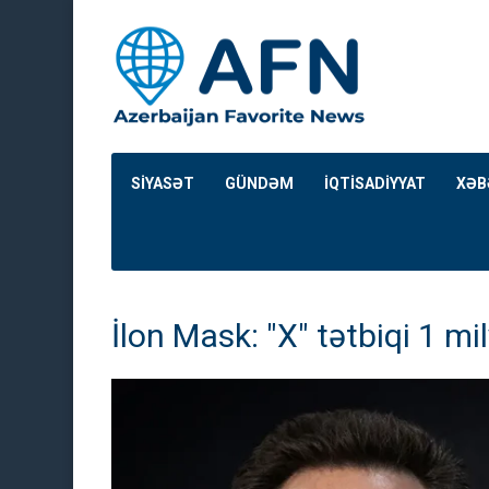
SİYASƏT
GÜNDƏM
İQTİSADİYYAT
XƏB
İlon Mask: "X" tətbiqi 1 mi