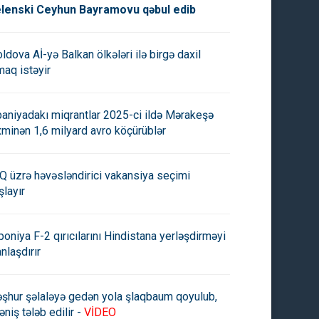
lenski Ceyhun Bayramovu qəbul edib
ldova Aİ-yə Balkan ölkələri ilə birgə daxil
maq istəyir
paniyadakı miqrantlar 2025-ci ildə Mərakeşə
xminən 1,6 milyard avro köçürüblər
Q üzrə həvəsləndirici vakansiya seçimi
şlayır
poniya F-2 qırıcılarını Hindistana yerləşdirməyi
anlaşdırır
şhur şəlaləyə gedən yola şlaqbaum qoyulub,
əniş tələb edilir -
VİDEO