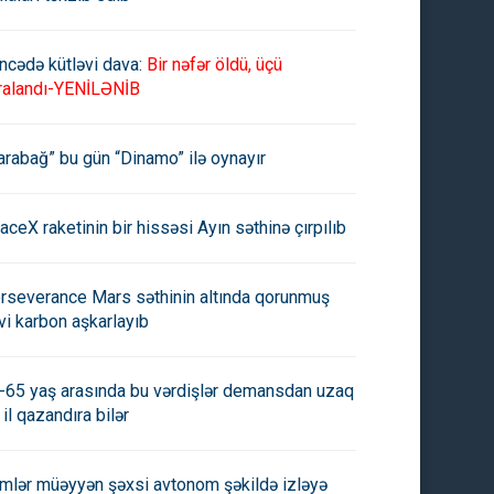
ncədə kütləvi dava:
Bir nəfər öldü, üçü
ralandı-YENİLƏNİB
arabağ” bu gün “Dinamo” ilə oynayır
aceX raketinin bir hissəsi Ayın səthinə çırpılıb
rseverance Mars səthinin altında qorunmuş
vi karbon aşkarlayıb
-65 yaş arasında bu vərdişlər demansdan uzaq
 il qazandıra bilər
imlər müəyyən şəxsi avtonom şəkildə izləyə