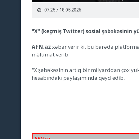
07:25 / 18.05.2026
"X" (keçmiş Twitter) sosial şəbəkəsinin y
AFN.az
xəbər verir ki, bu barədə platforma
məlumat verib.
"X şəbəkəsinin artıq bir milyarddan çox y
hesabındakı paylaşımında qeyd edib.
AFN.az