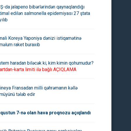
Ş-da jalapeno bibərlərindən qaynaqlandığı
timal edilən salmonella epidemiyası 27 ştata
yılıb
mali Koreya Yaponiya dənizi istiqamətinə
məlum raket buraxıb
stem haradan biləcək ki, kim kimin qohumudur?
artdan-karta limiti ilə bağlı AÇIQLAMA
ineya Fransadan milli qəhrəmanın kəllə
müyünü tələb edir
qustun 7-nə olan hava proqnozu açıqlandı