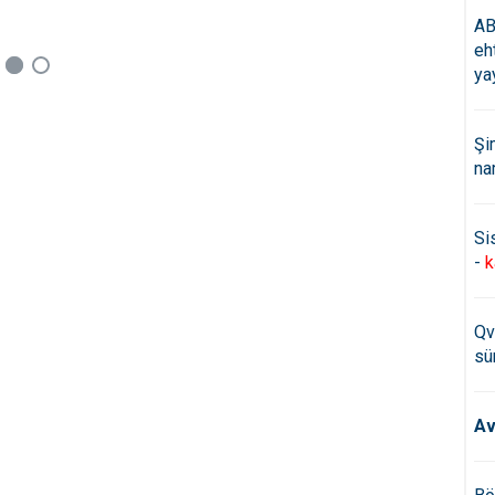
AB
eh
ya
Şi
na
Si
-
k
Qv
sü
Av