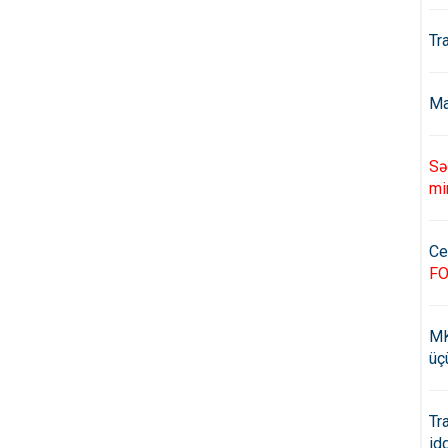
Tr
Ma
Sə
mi
Ce
F
MK
üç
Tr
id