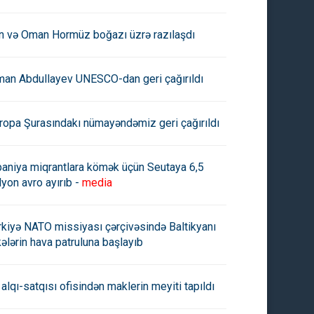
an və Oman Hormüz boğazı üzrə razılaşdı
man Abdullayev UNESCO-dan geri çağırıldı
ropa Şurasındakı nümayəndəmiz geri çağırıldı
paniya miqrantlara kömək üçün Seutaya 6,5
lyon avro ayırıb -
media
rkiyə NATO missiyası çərçivəsində Baltikyanı
kələrin hava patruluna başlayıb
on Mask Soros Fondunu
Mask Zelenskiyə hakimiyyətd
 alqı-satqısı ofisindən maklerin meyiti tapıldı
hkəməyə verir
əl çəkməyi və Ukraynanı tərk
etməyi təklif edib