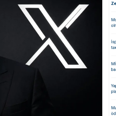
Ze
Mo
ol
İs
tə
Mİ
ba
Ya
pl
Mə
öd