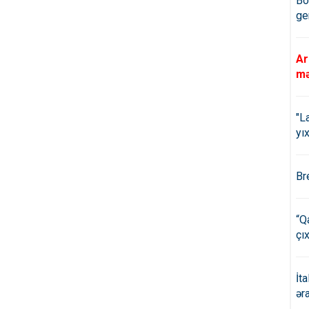
Bö
ge
Ar
mə
"L
yıx
Br
“Q
çıx
İt
ər