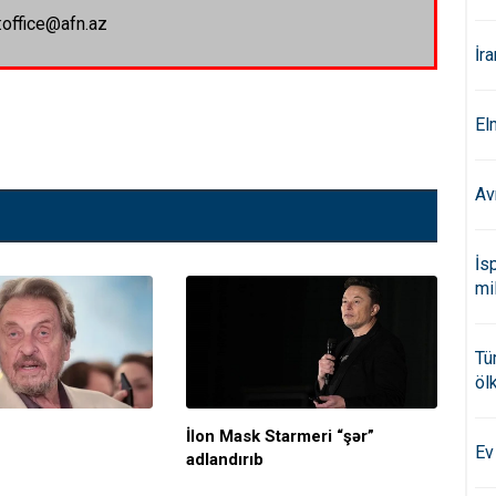
:office@afn.az
İr
El
Av
İs
mi
Tü
öl
İlon Mask Starmeri “şər”
İl
Ev
adlandırıb
mə