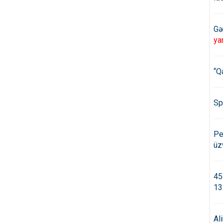
Gə
ya
“Q
Sp
Pe
üz
45
13
Al