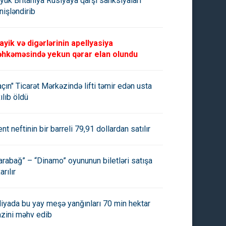
yük Britaniya Rusiyaya qarşı sanksiyaları
nişləndirib
ayik və digərlərinin apellyasiya
hkəməsində yekun qərar elan olundu
açın" Ticarət Mərkəzində lifti təmir edən usta
ılıb öldü
ent neftinin bir barreli 79,91 dollardan satılır
arabağ” – “Dinamo” oyununun biletləri satışa
arılır
aliyada bu yay meşə yanğınları 70 min hektar
azini məhv edib