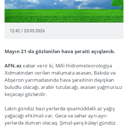
12:42 / 20.05.2026
Mayın 21-də gözlənilən hava şəraiti açıqlanıb.
AFN.az
xəbər verir ki, Milli Hidrometeorologiya
Xidmətindən verilən məlumata əsasən, Bakıda və
Abşeron yarımadasında hava şəraitinin dəyişkən
buludlu olacağı, arabir tutulacağı, əsasən yağmursuz
keçəcəyi gözlənilir.
Lakin gündüz bəzi yerlərdə qısamüddətli az yağış
yağacağı ehtimalı var. Gecə və səhər ayrı-ayrı
yerlərdə duman olacaq. Şimal-şərq küləyi gündüz