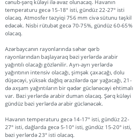
cənub-şərq küləyi ilə əvəz olunacaq. Havanın
temperaturu gecə 15-18° isti, gündüz 22-27° isti
olacaq. Atmosfer təzyiqi 756 mm civə sütunu təşkil
edəcək. Nisbi rütubət gecə 70-75%, gündüz 60-65%
olacaq.
Azərbaycanın rayonlarında səhər qərb
rayonlarından başlayaraq bəzi yerlərdə arabir
yağıntılı olacağı gözlənilir. Ayrı-ayrı yerlərdə
yağıntının intensiv olacağı, şimşək çaxacağı, dolu
düşəcəyi, yüksək dağlıq ərazilərdə qar yağacağı, 21-
də axşam yağıntıların bir qədər güclənəcəyi ehtimalı
var. Bəzi yerlərdə arabir duman olacaq. Şərq küləyi
gündüz bəzi yerlərdə arabir güclənəcək.
Havanın temperaturu gecə 14-17° isti, gündüz 22-
27° isti, dağlarda gecə 5-10° isti, gündüz 15-20° isti,
bəzi yerlərdə 23° isti olacaq.