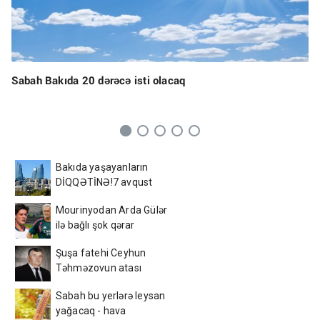
Sabah Bakıda 20 dərəcə isti olacaq
Bakıda yaşayanların
DİQQƏTİNƏ!7 avqust
2026-cı il saat 00:00-dan
Mourinyodan Arda Gülər
etibarən...
ilə bağlı şok qərar
Şuşa fatehi Ceyhun
Təhməzovun atası
dünyasını dəyişdi
Sabah bu yerlərə leysan
yağacaq - hava