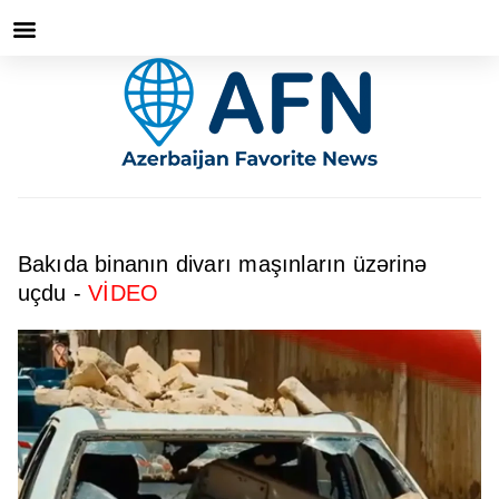
Bakıda binanın divarı maşınların üzərinə
uçdu -
VİDEO