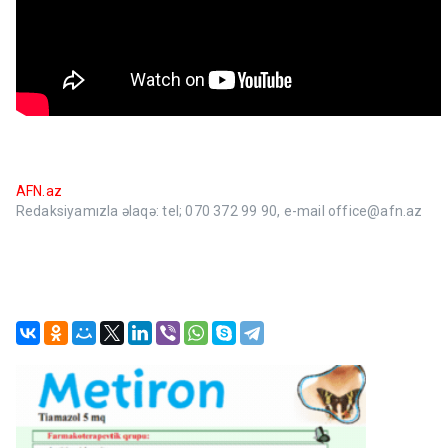
AFN.az
Redaksiyamızla əlaqə: tel; 070 372 99 90, e-mail office@afn.az