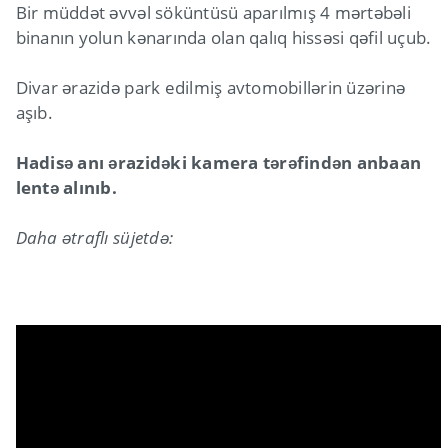
Bir müddət əvvəl söküntüsü aparılmış 4 mərtəbəli
binanın yolun kənarında olan qalıq hissəsi qəfil uçub.
Divar ərazidə park edilmiş avtomobillərin üzərinə
aşıb.
Hadisə anı ərazidəki kamera tərəfindən anbaan
lentə alınıb.
Daha ətraflı süjetdə: