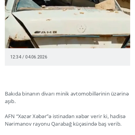
12:34 / 04.06.2026
Bakıda binanın divarı minik avtomobillərinin üzərinə
aşıb.
AFN “Xəzər Xəbər”ə istinadən xəbər verir ki, hadisə
Nərimanov rayonu Qarabağ küçəsində baş verib.