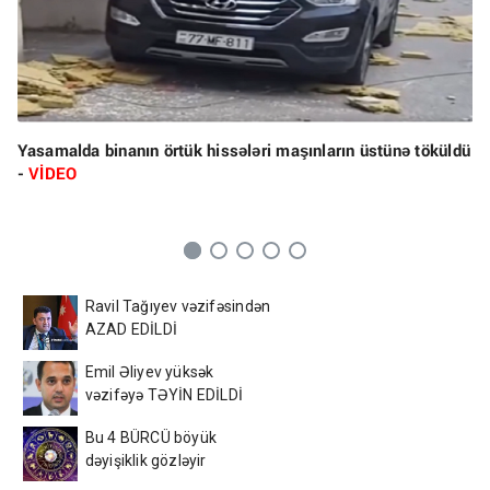
Yasamalda binanın örtük hissələri maşınların üstünə töküldü
-
VİDEO
Ravil Tağıyev vəzifəsindən
AZAD EDİLDİ
Emil Əliyev yüksək
vəzifəyə TƏYİN EDİLDİ
Bu 4 BÜRCÜ böyük
dəyişiklik gözləyir