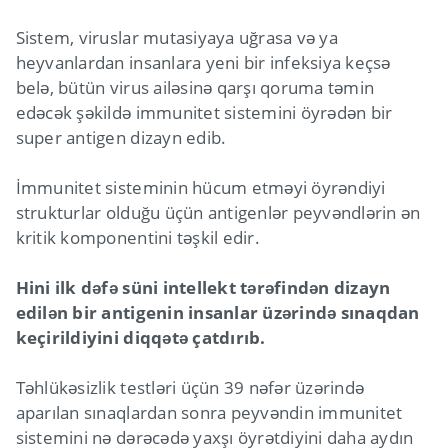
Sistem, viruslar mutasiyaya uğrasa və ya
heyvanlardan insanlara yeni bir infeksiya keçsə
belə, bütün virus ailəsinə qarşı qoruma təmin
edəcək şəkildə immunitet sistemini öyrədən bir
super antigen dizayn edib.
İmmunitet sisteminin hücum etməyi öyrəndiyi
strukturlar olduğu üçün antigenlər peyvəndlərin ən
kritik komponentini təşkil edir.
Hini ilk dəfə süni intellekt tərəfindən dizayn
edilən bir antigenin insanlar üzərində sınaqdan
keçirildiyini diqqətə çatdırıb.
Təhlükəsizlik testləri üçün 39 nəfər üzərində
aparılan sınaqlardan sonra peyvəndin immunitet
sistemini nə dərəcədə yaxşı öyrətdiyini daha aydın