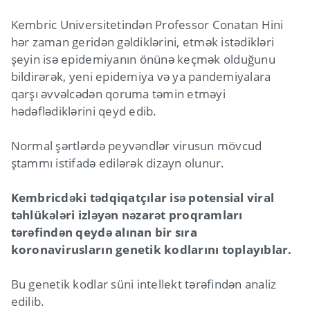
Kembric Universitetindən Professor Conatan Hini
hər zaman geridən gəldiklərini, etmək istədikləri
şeyin isə epidemiyanın önünə keçmək olduğunu
bildirərək, yeni epidemiya və ya pandemiyalara
qarşı əvvəlcədən qoruma təmin etməyi
hədəflədiklərini qeyd edib.
Normal şərtlərdə peyvəndlər virusun mövcud
ştammı istifadə edilərək dizayn olunur.
Kembricdəki tədqiqatçılar isə potensial viral
təhlükələri izləyən nəzarət proqramları
tərəfindən qeydə alınan bir sıra
koronavirusların genetik kodlarını toplayıblar.
Bu genetik kodlar süni intellekt tərəfindən analiz
edilib.