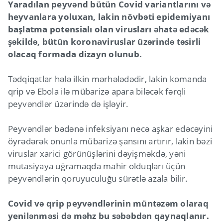
Yaradılan peyvənd bütün Covid variantlarını və
heyvanlara yoluxan, lakin növbəti epidemiyanı
başlatma potensialı olan virusları əhatə edəcək
şəkildə, bütün koronaviruslar üzərində təsirli
olacaq formada dizayn olunub.
Tədqiqatlar hələ ilkin mərhələdədir, lakin komanda
qrip və Ebola ilə mübarizə apara biləcək fərqli
peyvəndlər üzərində də işləyir.
Peyvəndlər bədənə infeksiyanı necə aşkar edəcəyini
öyrədərək onunla mübarizə şansını artırır, lakin bəzi
viruslar xarici görünüşlərini dəyişməkdə, yəni
mutasiyaya uğramaqda mahir olduqları üçün
peyvəndlərin qoruyuculuğu sürətlə azala bilir.
Covid və qrip peyvəndlərinin müntəzəm olaraq
yenilənməsi də məhz bu səbəbdən qaynaqlanır.