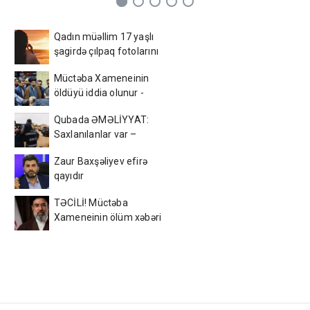
Qadın müəllim 17 yaşlı
şagirdə çılpaq fotolarını
yolladı - FOTO
Müctəba Xameneinin
öldüyü iddia olunur -
FOTO
Qubada ƏMƏLİYYAT:
Saxlanılanlar var –
FOTO/VİDEO
Zaur Baxşəliyev efirə
qayıdır
TƏCİLİ! Müctəba
Xameneinin ölüm xəbəri
yayıldı - FOTO