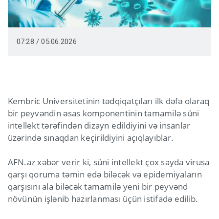
07:28 / 05.06.2026
Kembric Universitetinin tədqiqatçıları ilk dəfə olaraq
bir peyvəndin əsas komponentinin tamamilə süni
intellekt tərəfindən dizayn edildiyini və insanlar
üzərində sınaqdan keçirildiyini açıqlayıblar.
AFN.az xəbər verir ki, süni intellekt çox sayda virusa
qarşı qoruma təmin edə biləcək və epidemiyaların
qarşısını ala biləcək tamamilə yeni bir peyvənd
növünün işlənib hazırlanması üçün istifadə edilib.