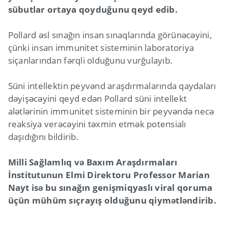
sübutlar ortaya qoyduğunu qeyd edib.
Pollard əsl sınağın insan sınaqlarında görünəcəyini,
çünki insan immunitet sisteminin laboratoriya
siçanlarından fərqli olduğunu vurğulayıb.
Süni intellektin peyvənd araşdırmalarında qaydaları
dəyişəcəyini qeyd edən Pollard süni intellekt
alətlərinin immunitet sisteminin bir peyvəndə necə
reaksiya verəcəyini təxmin etmək potensialı
daşıdığını bildirib.
Milli Sağlamlıq və Baxım Araşdırmaları
İnstitutunun Elmi Direktoru Professor Marian
Nayt isə bu sınağın genişmiqyaslı viral qoruma
üçün mühüm sıçrayış olduğunu qiymətləndirib.