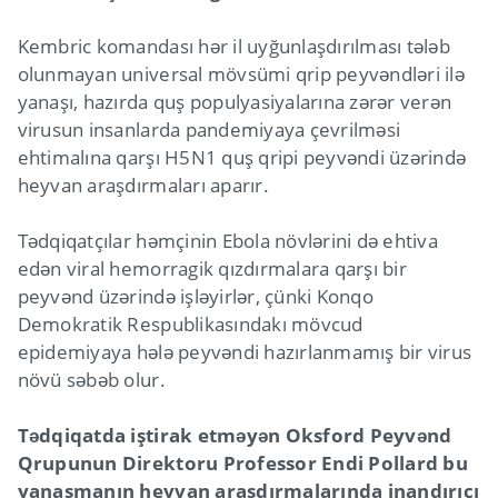
Kembric komandası hər il uyğunlaşdırılması tələb
olunmayan universal mövsümi qrip peyvəndləri ilə
yanaşı, hazırda quş populyasiyalarına zərər verən
virusun insanlarda pandemiyaya çevrilməsi
ehtimalına qarşı H5N1 quş qripi peyvəndi üzərində
heyvan araşdırmaları aparır.
Tədqiqatçılar həmçinin Ebola növlərini də ehtiva
edən viral hemorragik qızdırmalara qarşı bir
peyvənd üzərində işləyirlər, çünki Konqo
Demokratik Respublikasındakı mövcud
epidemiyaya hələ peyvəndi hazırlanmamış bir virus
növü səbəb olur.
Tədqiqatda iştirak etməyən Oksford Peyvənd
Qrupunun Direktoru Professor Endi Pollard bu
yanaşmanın heyvan araşdırmalarında inandırıcı