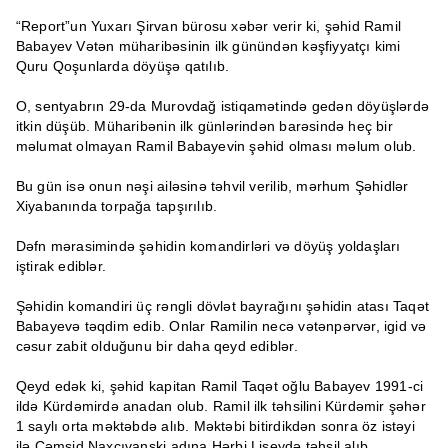
“Report”un Yuxarı Şirvan bürosu xəbər verir ki, şəhid Ramil
Babayev Vətən müharibəsinin ilk günündən kəşfiyyatçı kimi
Quru Qoşunlarda döyüşə qatılıb.
O, sentyabrın 29-da Murovdağ istiqamətində gedən döyüşlərdə
itkin düşüb. Müharibənin ilk günlərindən barəsində heç bir
məlumat olmayan Ramil Babayevin şəhid olması məlum olub.
Bu gün isə onun nəşi ailəsinə təhvil verilib, mərhum Şəhidlər
Xiyabanında torpağa tapşırılıb.
Dəfn mərasimində şəhidin komandirləri və döyüş yoldaşları
iştirak ediblər.
Şəhidin komandiri üç rəngli dövlət bayrağını şəhidin atası Taqət
Babayevə təqdim edib. Onlar Ramilin necə vətənpərvər, igid və
cəsur zabit olduğunu bir daha qeyd ediblər.
Qeyd edək ki, şəhid kapitan Ramil Taqət oğlu Babayev 1991-ci
ildə Kürdəmirdə anadan olub. Ramil ilk təhsilini Kürdəmir şəhər
1 saylı orta məktəbdə alıb. Məktəbi bitirdikdən sonra öz istəyi
ilə Cəmşid Naxçıvanski adına Hərbi Liseydə təhsil alıb.