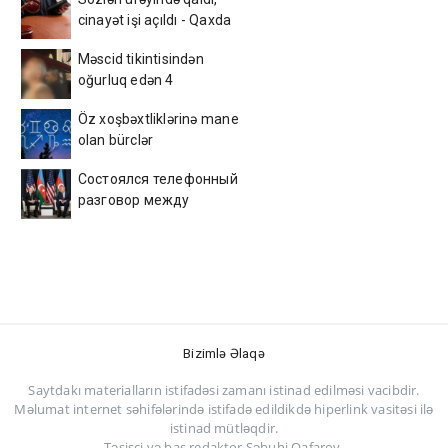
mərkəzində yandırılan
cinayət işi açıldı - Qaxda
arxivlər və... - ŞOK
gənc oğlanın sevgi bəlası
DETALLAR
Məscid tikintisindən
oğurluq edən 4
azərbaycanlı tutuldu –
Öz xoşbəxtliklərinə mane
Foto
olan bürclər
Состоялся телефонный
разговор между
Президентом Ильхамом
Алиевым и
Президентом
Дональдом Трампом
Bizimlə Əlaqə
Saytdakı materialların istifadəsi zamanı istinad edilməsi vacibdir.
Məlumat internet səhifələrində istifadə edildikdə hiperlink vasitəsi ilə
istinad mütləqdir.
Təsisçi və baş redaktor Səbuhi Qafarov.