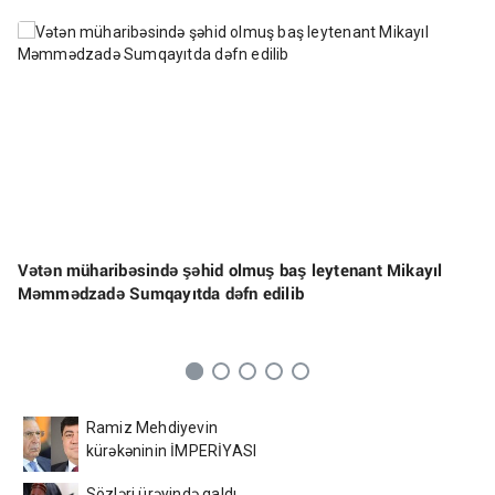
Vətən müharibəsində şəhid olmuş baş leytenant Mikayıl
Məmmədzadə Sumqayıtda dəfn edilib
Ramiz Mehdiyevin
kürəkəninin İMPERİYASI
ÇÖKÜR - Bakının
Sözləri ürəyində qaldı,