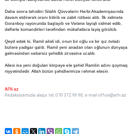
Daha sonra təhsilini Silahlı Qüvvələrin Hərbi Akademiyasında
davam etdirərək oranı bitirib və zabit rütbəsi alıb. İlk xidmətə
Goranboy rayonunda başlayıb və Vətənə layiqli xidmət edib,
dəflərlə komandirləri tərəfindən mükafatlara layiq görülüb.
Qeyd edək ki, Ramil ailəli idi, onun bir oğlu və bir qız övladı
bizlərə yadigar qalıb. Ramil yeni anadan olan oğlunun dünyaya
gəlməsindən xəbərsiz şəhidlik zirvəsinə ucalıb.
Ailəsi isə yeni doğulan körpəyə elə şəhid Ramilin adını qoymaq
niyyətindədir. Allah bütün şəhidlərimizə rəhmət eləsin.
AFN.az
Redaksiyamızla əlaqə: tel; 070 372 99 90, e-mail office@afn.az