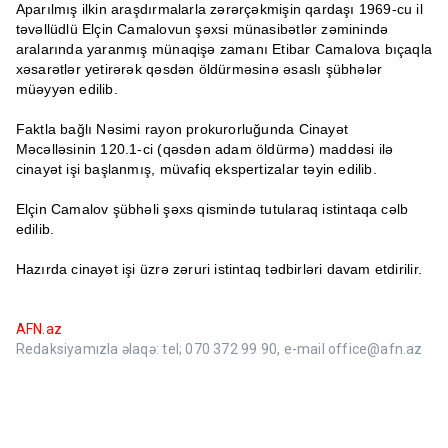
Aparılmış ilkin araşdırmalarla zərərçəkmişin qardaşı 1969-cu il
təvəllüdlü Elçin Camalovun şəxsi münasibətlər zəminində
aralarında yaranmış münaqişə zamanı Etibar Camalova bıçaqla
xəsarətlər yetirərək qəsdən öldürməsinə əsaslı şübhələr
müəyyən edilib.
Faktla bağlı Nəsimi rayon prokurorluğunda Cinayət
Məcəlləsinin 120.1-ci (qəsdən adam öldürmə) maddəsi ilə
cinayət işi başlanmış, müvafiq ekspertizalar təyin edilib.
Elçin Camalov şübhəli şəxs qismində tutularaq istintaqa cəlb
edilib.
Hazırda cinayət işi üzrə zəruri istintaq tədbirləri davam etdirilir.
AFN.az
Redaksiyamızla əlaqə: tel; 070 372 99 90, e-mail office@afn.az