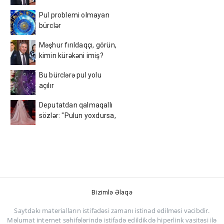
Pul problemi olmayan
bürclər
Məşhur fırıldaqçı, görün,
kimin kürəkəni imiş?
Bu bürclərə pul yolu
açılır
Deputatdan qalmaqallı
sözlər: "Pulun yoxdursa,
toy etmə, internetdən
mahnı qoy...."
Bizimlə Əlaqə
Saytdakı materialların istifadəsi zamanı istinad edilməsi vacibdir.
Məlumat internet səhifələrində istifadə edildikdə hiperlink vasitəsi ilə