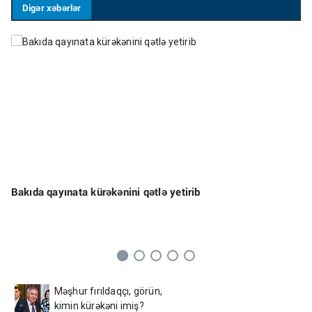
Digər xəbərlər
Bakıda qayınata kürəkənini qətlə yetirib
Məşhur fırıldaqçı, görün,
kimin kürəkəni imiş?