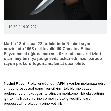
10:29 / 19.03.2021
Martın 18-də saat 23 radələrində Nəsimi rayon
ərazisində 1968-ci il təvəllüdlü Camalov Etibar
Feyzəmməd oğluna məxsus üzərində xəsarət izləri
olan meyitinin yaşadığı evdə aşkar edilməsi barədə
rayon prokurorluğuna məlumat daxil olub.
Nəsimi Rayon Prokurorluğundan
AFN-ə
verilən məlumata görə,
cinayət prosessual qanunvericiliyinin tələblərinə əsasən,
prokurorluq əməkdaşları tərəfindən məhkəmə-tibb ekspertinin
iştirakı ilə hadisə yerinə və meyitə baxış keçirilib, digər
prosessual hərəkətlər yerinə yetirilib.