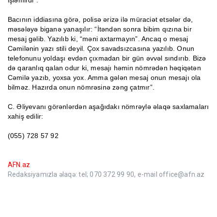
işləmirdi”.
Bacının iddiasına görə, polisə ərizə ilə müraciət etsələr də,
məsələyə biganə yanaşılır: “İtəndən sonra bibim qızına bir
mesaj gəlib. Yazılıb ki, “məni axtarmayın”. Ancaq o mesaj
Cəmilənin yazı stili deyil. Çox savadsızcasına yazılıb. Onun
telefonunu yoldaşı evdən çıxmadan bir gün əvvəl sındırıb. Bizə
də qaranlıq qalan odur ki, mesajı həmin nömrədən həqiqətən
Cəmilə yazıb, yoxsa yox. Amma gələn mesaj onun mesajı ola
bilməz. Hazırda onun nömrəsinə zəng çatmır”.
C. Əliyevanı görənlərdən aşağıdakı nömrəylə əlaqə saxlamaları
xahiş edilir:
(055) 728 57 92
AFN.az
Redaksiyamızla əlaqə: tel; 070 372 99 90, e-mail office@afn.az