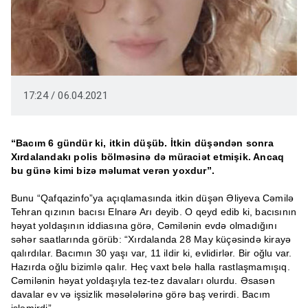
17:24 / 06.04.2021
“Bacım 6 gündür ki, itkin düşüb. İtkin düşəndən sonra
Xırdalandakı polis bölməsinə də müraciət etmişik. Ancaq
bu günə kimi bizə məlumat verən yoxdur”.
Bunu “Qafqazinfo”ya açıqlamasında itkin düşən Əliyeva Cəmilə
Tehran qızının bacısı Elnarə Arı deyib. O qeyd edib ki, bacısının
həyat yoldaşının iddiasına görə, Cəmilənin evdə olmadığını
səhər saatlarında görüb: “Xırdalanda 28 May küçəsində kirayə
qalırdılar. Bacımın 30 yaşı var, 11 ildir ki, evlidirlər. Bir oğlu var.
Hazırda oğlu bizimlə qalır. Heç vaxt belə halla rastlaşmamışıq.
Cəmilənin həyat yoldaşıyla tez-tez davaları olurdu. Əsasən
davalar ev və işsizlik məsələlərinə görə baş verirdi. Bacım