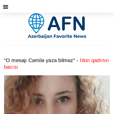
“O mesajı Cəmilə yaza bilməz” -
İtkin qadının
bacısı