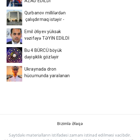
AZAD EDİLDİ
Qurbanov millilərdən
çalışdırmaq istəyir -
AFFA-ya sənəd verdi
Emil Əliyev yüksək
vəzifəyə TƏYİN EDİLDİ
Bu 4 BÜRCÜ böyük
dəyişiklik gözləyir
Ukraynada dron
hücumunda yaralanan
azərbaycanlı tələbə
VƏFAT ETDİ
Bizimlə Əlaqə
Saytdakı materialların istifadəsi zamanı istinad edilməsi vacibdir.