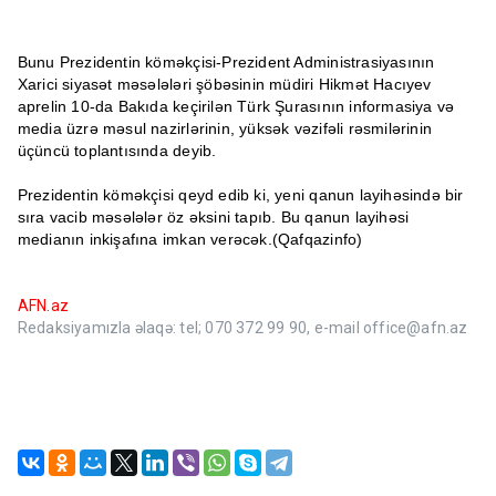
Bunu Prezidentin köməkçisi-Prezident Administrasiyasının
Xarici siyasət məsələləri şöbəsinin müdiri Hikmət Hacıyev
aprelin 10-da Bakıda keçirilən Türk Şurasının informasiya və
media üzrə məsul nazirlərinin, yüksək vəzifəli rəsmilərinin
üçüncü toplantısında deyib.
Prezidentin köməkçisi qeyd edib ki, yeni qanun layihəsində bir
sıra vacib məsələlər öz əksini tapıb. Bu qanun layihəsi
medianın inkişafına imkan verəcək.(Qafqazinfo)
AFN.az
Redaksiyamızla əlaqə: tel; 070 372 99 90, e-mail office@afn.az