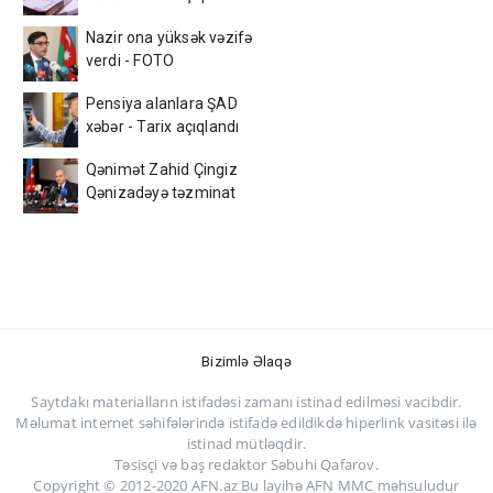
Nazir ona yüksək vəzifə
verdi - FOTO
Pensiya alanlara ŞAD
xəbər - Tarix açıqlandı
Qənimət Zahid Çingiz
Qənizadəyə təzminat
ödədi — EKSKLÜZİV
Bizimlə Əlaqə
Saytdakı materialların istifadəsi zamanı istinad edilməsi vacibdir.
Məlumat internet səhifələrində istifadə edildikdə hiperlink vasitəsi ilə
istinad mütləqdir.
Təsisçi və baş redaktor Səbuhi Qafarov.
Copyright © 2012-2020 AFN.az Bu layihə AFN MMC məhsuludur