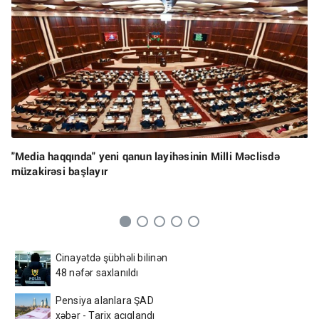
"Media haqqında" yeni qanun layihəsinin Milli Məclisdə
müzakirəsi başlayır
Cinayətdə şübhəli bilinən
48 nəfər saxlanıldı
Pensiya alanlara ŞAD
xəbər - Tarix açıqlandı