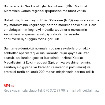
Bu barədə AFN-ə Daxili İşlər Nazirliyinin (DİN) Mətbuat
Xidmətinin Gəncə regional qrupundan məlumat verilib.
Bildirilib ki, Tovuz rayon Polis Şöbəsinə (RPŞ) rayon ərazisində
toy mərasiminin keçiriləcəyi barədə məlumat daxil olub. Polis
əməkdaşlarının keçirdiyi müvafiq tədbirlərlə mərasimin
keçirilməsinin qarşısı alınıb, iştirakçılar barəsində
qanunvericiliyə uyğun tədbir görülüb.
Sanitar-epidemioloji normaları pozan şəxslərlə profilaktik
söhbətlər aparılaraq xüsusi karantin rejim qaydaları izah
olunub, saxlanılan şəxslər barəsində İnzibati Xətalar
Məcəlləsinin 211-ci maddəsi (Epidemiya əleyhinə rejimin,
sanitariya-gigiyena və karantin rejimlərinin pozulması) ilə
protokol tərtib edilərək 200 manat miqdarında cərimə edilib.
AFN.az
Redaksiyamızla əlaqə: tel; 070 372 99 90, e-mail office@afn.az