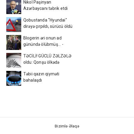
Nikol Paşinyan
Azərbaycanı təbrik etdi
Qobustanda "Hyundai"
dirəyə çırpıldı, sürücü öldü
Blogerin əri onun ad
günündə ölübmüş... -
FOTOLAR
TƏCİLİ! GÜCLÜ ZƏLZƏLƏ
oldu: Qonşu ölkədə
Təbii qazın qiyməti
bahalaşdı
Bizimlə Əlaqə