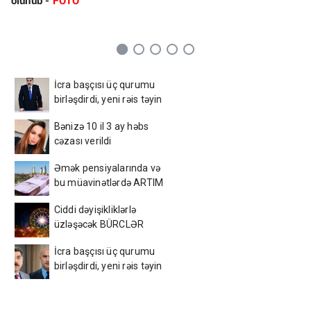
olunub -
FOTO
İcra başçısı üç qurumu
birləşdirdi, yeni rəis təyin
etdi - FOTO
Bənizə 10 il 3 ay həbs
cəzası verildi
Əmək pensiyalarında və
bu müavinətlərdə ARTIM
OLACAQ - Deputat
Ciddi dəyişikliklərlə
AÇIQLADI
üzləşəcək BÜRCLƏR
İcra başçısı üç qurumu
birləşdirdi, yeni rəis təyin
etdi