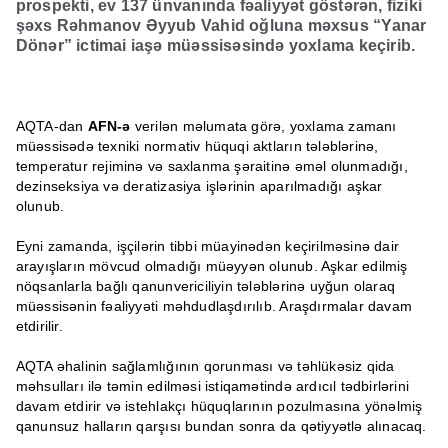
prospekti, ev 137 ünvanında fəaliyyət göstərən, fiziki
şəxs Rəhmanov Əyyub Vahid oğluna məxsus “Yanar
Dönər” ictimai iaşə müəssisəsində yoxlama keçirib.
AQTA-dan
AFN-ə
verilən məlumata görə, yoxlama zamanı
müəssisədə texniki normativ hüquqi aktların tələblərinə,
temperatur rejiminə və saxlanma şəraitinə əməl olunmadığı,
dezinseksiya və deratizasiya işlərinin aparılmadığı aşkar
olunub.
Eyni zamanda, işçilərin tibbi müayinədən keçirilməsinə dair
arayışların mövcud olmadığı müəyyən olunub. Aşkar edilmiş
nöqsanlarla bağlı qanunvericiliyin tələblərinə uyğun olaraq
müəssisənin fəaliyyəti məhdudlaşdırılıb. Araşdırmalar davam
etdirilir.
AQTA əhalinin sağlamlığının qorunması və təhlükəsiz qida
məhsulları ilə təmin edilməsi istiqamətində ardıcıl tədbirlərini
davam etdirir və istehlakçı hüquqlarının pozulmasına yönəlmiş
qanunsuz halların qarşısı bundan sonra da qətiyyətlə alınacaq.