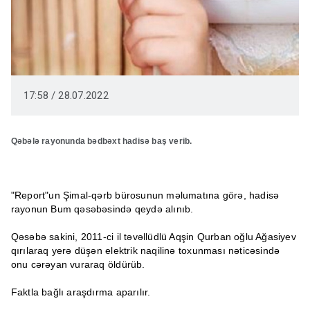
17:58 / 28.07.2022
Qəbələ rayonunda bədbəxt hadisə baş verib.
"Report"un Şimal-qərb bürosunun məlumatına görə, hadisə
rayonun Bum qəsəbəsində qeydə alınıb.
Qəsəbə sakini, 2011-ci il təvəllüdlü Aqşin Qurban oğlu Ağasiyev
qırılaraq yerə düşən elektrik naqilinə toxunması nəticəsində
onu cərəyan vuraraq öldürüb.
Faktla bağlı araşdırma aparılır.