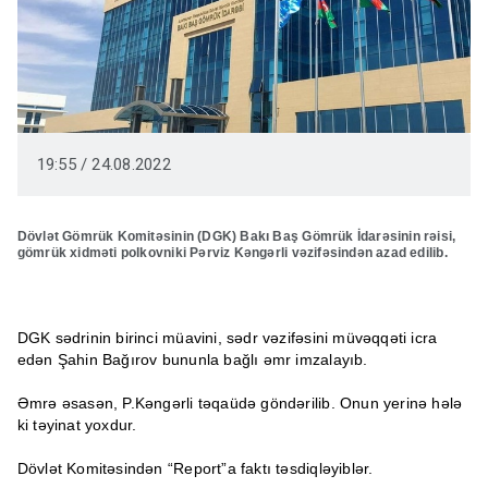
19:55 / 24.08.2022
Dövlət Gömrük Komitəsinin (DGK) Bakı Baş Gömrük İdarəsinin rəisi,
gömrük xidməti polkovniki Pərviz Kəngərli vəzifəsindən azad edilib.
DGK sədrinin birinci müavini, sədr vəzifəsini müvəqqəti icra
edən Şahin Bağırov bununla bağlı əmr imzalayıb.
Əmrə əsasən, P.Kəngərli təqaüdə göndərilib. Onun yerinə hələ
ki təyinat yoxdur.
Dövlət Komitəsindən “Report”a faktı təsdiqləyiblər.