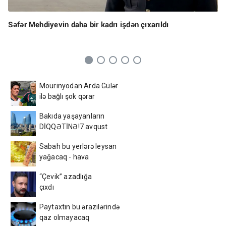
Səfər Mehdiyevin daha bir kadrı işdən çıxarıldı
Mourinyodan Arda Gülər
ilə bağlı şok qərar
Bakıda yaşayanların
DİQQƏTİNƏ!7 avqust
2026-cı il saat 00:00-dan
Sabah bu yerlərə leysan
etibarən...
yağacaq - hava
PROQNOZU
“Çevik” azadlığa
çıxdı
Paytaxtın bu ərazilərində
qaz olmayacaq