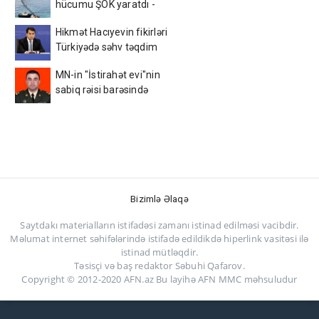
hücumu ŞOK yaratdı -
AçıqlamaVİDEO
Hikmət Hacıyevin fikirləri
Türkiyədə səhv təqdim
edildi - FOTO
MN-in "İstirahət evi"nin
sabiq rəisi barəsində
MƏHKƏMƏ QƏRARI
dəyişdi
Bizimlə Əlaqə
Saytdakı materialların istifadəsi zamanı istinad edilməsi vacibdir.
Məlumat internet səhifələrində istifadə edildikdə hiperlink vasitəsi ilə
istinad mütləqdir.
Təsisçi və baş redaktor Səbuhi Qafarov.
Copyright © 2012-2020 AFN.az Bu layihə AFN MMC məhsuludur