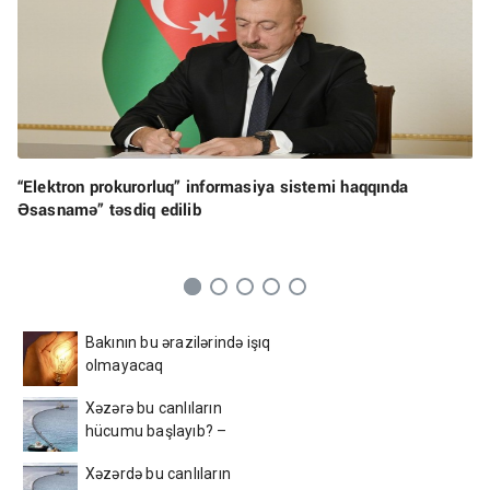
“Elektron prokurorluq” informasiya sistemi haqqında
Əsasnamə” təsdiq edilib
Bakının bu ərazilərində işıq
olmayacaq
Xəzərə bu canlıların
hücumu başlayıb? –
Görüntülər narahatlıq
Xəzərdə bu canlıların
yaratdı / FOTO