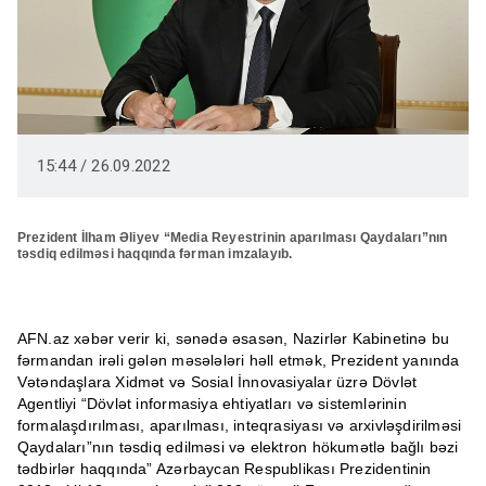
15:44 / 26.09.2022
Prezident İlham Əliyev “Media Reyestrinin aparılması Qaydaları”nın
təsdiq edilməsi haqqında fərman imzalayıb.
AFN.az xəbər verir ki, sənədə əsasən, Nazirlər Kabinetinə bu
fərmandan irəli gələn məsələləri həll etmək, Prezident yanında
Vətəndaşlara Xidmət və Sosial İnnovasiyalar üzrə Dövlət
Agentliyi “Dövlət informasiya ehtiyatları və sistemlərinin
formalaşdırılması, aparılması, inteqrasiyası və arxivləşdirilməsi
Qaydaları”nın təsdiq edilməsi və elektron hökumətlə bağlı bəzi
tədbirlər haqqında” Azərbaycan Respublikası Prezidentinin