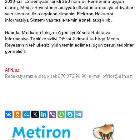
2018-ci il 12 sentyabr tarixli 263 nömrəli Fərmanına uyğun
olaraq, Media Reyestrinin aidiyyəti dövlət informasiya ehtiyatları
və sistemləri ilə əlaqələndirilməsini Elektron Hökumət
İnformasiya Sistemi vasitəsilə təmin etmək tapşırılıb.
Habelə, Medianın İnkişafı Agentliyi Xüsusi Rabitə və
İnformasiya Təhlükəsizliyi Dövlət Xidməti ilə birgə Media
Reyestrinin təhlükəsizliyinin təmin edilməsi üçün zəruri tədbirlər
görməlidir.
AFN.az
Redaksiyamızla əlaqə: tel; 070 372 99 90, e-mail office@afn.az