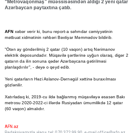
“Metrovaqonmaş” müəssisəsindən aldığı 2 yeni qatar
Azərbaycan paytaxtına çatıb.
AFN
xəbər verir ki, bunu report-a səhmdar cəmiyyətinin
mətbuat xidmətinin rəhbəri Bəxtiyar Məmmədov bildirib.
"Ötən ay göndərilmiş 2 qatar (10 vaqon) artıq Nərimanov
elektrik deposundadır. Müqavilə şərtlərinə uyğun olaraq, digər 2
qatarın da ilin sonuna qədər Azərbaycana gətirilməsi
planlaşdırılır", - deyə o qeyd edib.
Yeni qatarların Həzi Aslanov-Dərnəgül xəttinə buraxılması
gözlənilir.
Xatırladaq ki, 2019-cu ildə bağlanmış müqaviləyə əsasən Bakı
metrosu 2020-2022-ci illərdə Rusiyadan ümumilikdə 12 qatar
(60 vaqon) almalıdır.
AFN.az
Redaksiyamızla əlaqə: tel; 070 372 99 90, e-mail office@afn.az