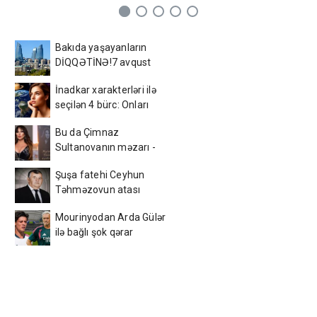
Bakıda yaşayanların
DİQQƏTİNƏ!7 avqust
2026-cı il saat 00:00-dan
İnadkar xarakterləri ilə
etibarən...
seçilən 4 bürc: Onları
fikrindən döndərmək
Bu da Çimnaz
çətindir
Sultanovanın məzarı -
VİDEO
Şuşa fatehi Ceyhun
Təhməzovun atası
dünyasını dəyişdi
Mourinyodan Arda Gülər
ilə bağlı şok qərar