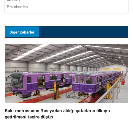
Digər xəbərlər
Bakı metrosunun Rusiyadan aldığı qatarların ölkəyə
gətirilməsi təxirə düşüb