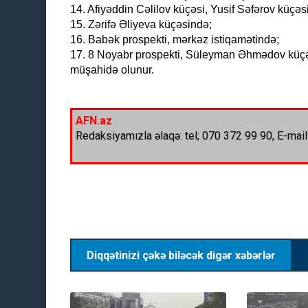
14. Afiyəddin Cəlilov küçəsi, Yusif Səfərov küçəs
15. Zərifə Əliyeva küçəsində;
16. Babək prospekti, mərkəz istiqamətində;
17. 8 Noyabr prospekti, Süleyman Əhmədov küçəs
müşahidə olunur.
AFN.az
Redaksiyamızla əlaqə: tel; 070 372 99 90, E-mail
Diqqətinizi çəkə biləcək digər xəbərlər