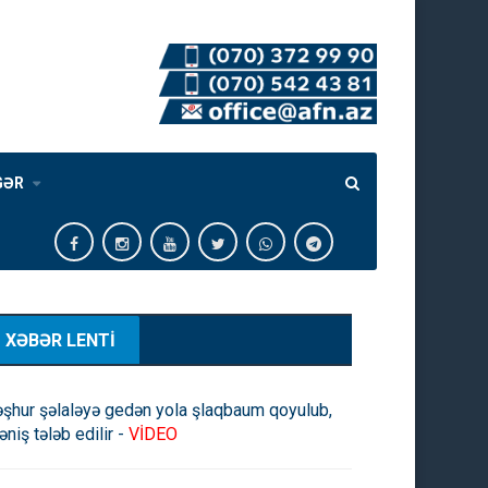
GƏR
XƏBƏR LENTİ
şhur şəlaləyə gedən yola şlaqbaum qoyulub,
əniş tələb edilir -
VİDEO