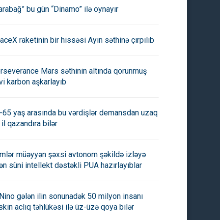
arabağ” bu gün “Dinamo” ilə oynayır
aceX raketinin bir hissəsi Ayın səthinə çırpılıb
rseverance Mars səthinin altında qorunmuş
vi karbon aşkarlayıb
-65 yaş arasında bu vərdişlər demansdan uzaq
 il qazandıra bilər
imlər müəyyən şəxsi avtonom şəkildə izləyə
lən süni intellekt dəstəkli PUA hazırlayıblar
 Nino gələn ilin sonunadək 50 milyon insanı
skin aclıq təhlükəsi ilə üz-üzə qoya bilər