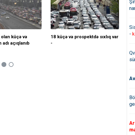
Şi
na
Si
-
k
q olan küçə və
18 küçə və prospektdə sıxlıq var
Bak
n adı açıqlanıb
-
sıx
Qv
sü
Av
Bö
ge
Ar
mə