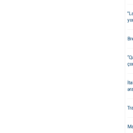
"L
yıx
Br
“Q
çıx
İt
ər
Tr
Ma