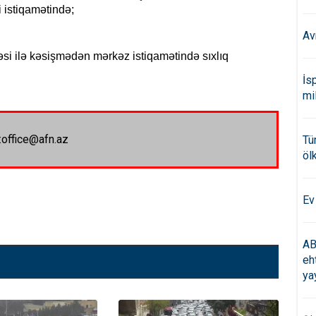
i istiqamətində;
Av
i ilə kəsişmədən mərkəz istiqamətində sıxlıq
İs
mi
:office@afn.az
Tü
öl
Ev
AB
eh
ya