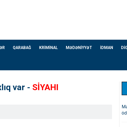
ƏR
QARABAĞ
KRİMİNAL
MƏDƏNİYYƏT
İDMAN
Dİ
lıq var -
SİYAHI
Mə
öd