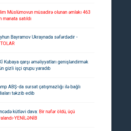
lim Müslümovun müsadirə olunan əmlakı 463
n manata satıldı
yhun Bayramov Ukraynada səfərdədir -
OTOLAR
İ Kubaya qarşı əməliyyatları genişləndirmək
ün gizli işçi qrupu yaradıb
amp ABŞ-da sursat çatışmazlığı ilə bağlı
diaları təkzib edib
ncədə kütləvi dava:
Bir nəfər öldü, üçü
ralandı-YENİLƏNİB