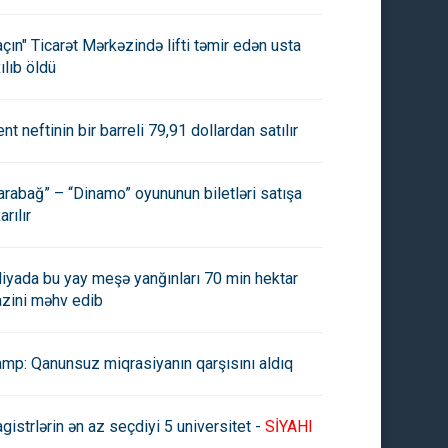
açın" Ticarət Mərkəzində lifti təmir edən usta
ılıb öldü
ent neftinin bir barreli 79,91 dollardan satılır
arabağ” – “Dinamo” oyununun biletləri satışa
arılır
aliyada bu yay meşə yanğınları 70 min hektar
azini məhv edib
amp: Qanunsuz miqrasiyanın qarşısını aldıq
gistrlərin ən az seçdiyi 5 universitet -
SİYAHI