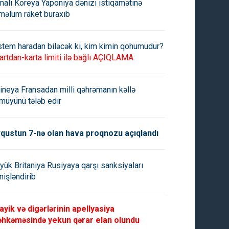
mali Koreya Yaponiya dənizi istiqamətinə
məlum raket buraxıb
stem haradan biləcək ki, kim kimin qohumudur?
artdan-karta limiti ilə bağlı AÇIQLAMA
ıda 14 küçə və prospektdə
Bakıda sıxlıq olan yollar -
lıq var -
ineya Fransadan milli qəhrəmanın kəllə
müyünü tələb edir
qustun 7-nə olan hava proqnozu açıqlandı
yük Britaniya Rusiyaya qarşı sanksiyaları
nişləndirib
ayik və digərlərinin apellyasiya
hkəməsində yekun qərar elan olundu