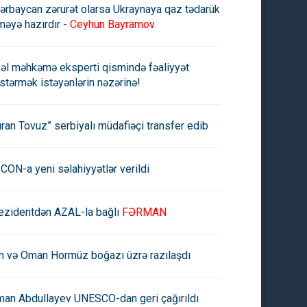
ərbaycan zərurət olarsa Ukraynaya qaz tədarük
məyə hazırdır -
Ceyhun Bayramov
əl məhkəmə eksperti qismində fəaliyyət
stərmək istəyənlərin nəzərinə!
uran Tovuz” serbiyalı müdafiəçi transfer edib
CON-a yeni səlahiyyətlər verildi
ezidentdən AZAL-la bağlı
FƏRMAN
an və Oman Hormüz boğazı üzrə razılaşdı
man Abdullayev UNESCO-dan geri çağırıldı