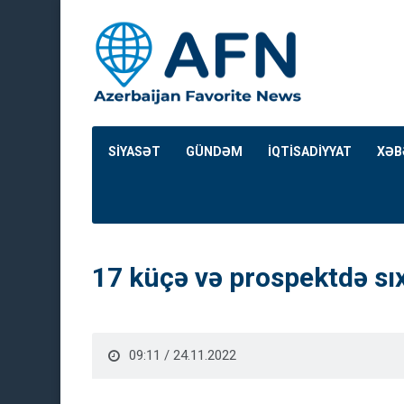
SİYASƏT
GÜNDƏM
İQTİSADİYYAT
XƏB
17 küçə və prospektdə sıx
09:11 / 24.11.2022