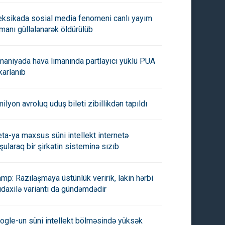
ksikada sosial media fenomeni canlı yayım
manı güllələnərək öldürülüb
maniyada hava limanında partlayıcı yüklü PUA
karlanıb
milyon avroluq uduş bileti zibillikdən tapıldı
ta-ya məxsus süni intellekt internetə
şularaq bir şirkətin sisteminə sızıb
amp: Razılaşmaya üstünlük veririk, lakin hərbi
daxilə variantı da gündəmdədir
ogle-un süni intellekt bölməsində yüksək