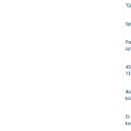
“Q
Sp
Pe
üz
45
13
Al
bi
El
kə