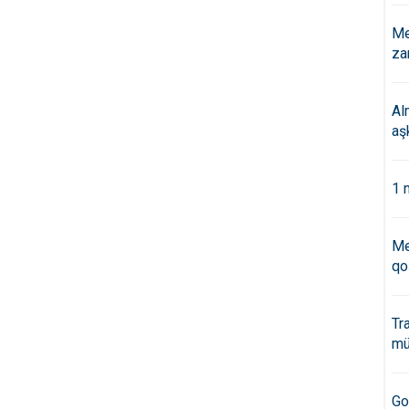
Me
za
Al
aş
1 
Me
qo
Tr
mü
Go