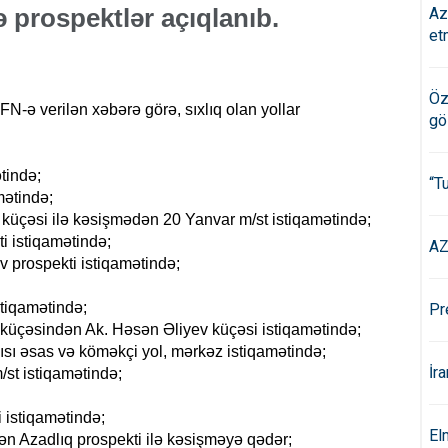
ə prospektlər açıqlanıb.
Az
et
Öz
N-ə verilən xəbərə görə, sıxlıq olan yollar
gö
tində;
“T
mətində;
küçəsi ilə kəsişmədən 20 Yanvar m/st istiqamətində;
i istiqamətində;
AZ
prospekti istiqamətində;
stiqamətində;
Pr
küçəsindən Ak. Həsən Əliyev küçəsi istiqamətində;
şısı əsas və köməkçi yol, mərkəz istiqamətində;
İr
st istiqamətində;
 istiqamətində;
El
ən Azadlıq prospekti ilə kəsişməyə qədər;