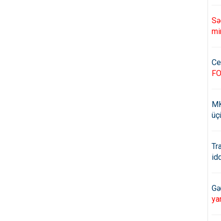
Sə
mi
Ce
F
MK
üç
Tr
id
Gə
ya