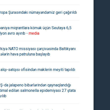
ropa Şurasındakı nümayəndəmiz geri çağırıldı
paniya miqrantlara kömək üçün Seutaya 6,5
lyon avro ayırıb -
media
rkiyə NATO missiyası çərçivəsində Baltikyanı
kələrin hava patruluna başlayıb
 alqı-satqısı ofisindən maklerin meyiti tapıldı
Ş-da jalapeno bibərlərindən qaynaqlandığı
timal edilən salmonella epidemiyası 27 ştata
yılıb