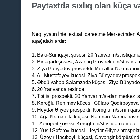
Paytaxtda sıxlıq olan küçə v
Nəqliyyatın İntellektual İdarəetmə Mərkəzindən AF
aşağıdakılardır:
1. Bakı-Sumqayıt şosesi, 20 Yanvar m/st istiqamə
2. Binəqədi şosesi, Azadlıq Prospekti m/st istiqa
3. Ziya Bünyadov prospekti, Müzəffər Nərimanov 
4. Alı Mustafayev küçəsi, Ziya Bünyadov prospekt
5. Əbdülvahab Salamzadə küçəsi, Ziya Bünyadov 
6. 20 Yanvar dairəsində;
7. Tbilisi prospekti, 20 Yanvar m/st-dan mərkəz i
8. Koroğlu Rəhimov küçəsi, Gülarə Qədirbəyova 
9. Heydər Əliyev prospekti, Koroğlu m/st-nın qar
10. Ağa Nemətulla küçəsi, Nəriman Nərimanov m/
11. Aeroport şosesi, Koroğlu m/st istiqamətində;
12. Yusif Səfərov küçəsi, Heydər Əliyev prospekti
13. Üzeyir Hacıbəyli küçəsi, Cavanşir körpüsünd