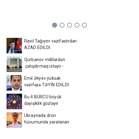
Ravil Tağıyev vəzifəsindən
AZAD EDİLDİ
Qurbanov millilərdən
çalışdırmaq istəyir -
AFFA-ya sənəd verdi
Emil Əliyev yüksək
vəzifəyə TƏYİN EDİLDİ
Bu 4 BÜRCÜ böyük
dəyişiklik gözləyir
Ukraynada dron
hücumunda yaralanan
azərbaycanlı tələbə
VƏFAT ETDİ