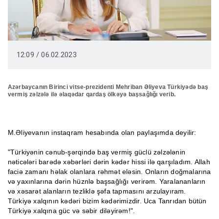
12:09 / 06.02.2023
Azərbaycanın Birinci vitse-prezidenti Mehriban Əliyeva Türkiyədə baş
vermiş zəlzələ ilə əlaqədar qardaş ölkəyə başsağlığı verib.
M.Əliyevanın instaqram hesabında olan paylaşımda deyilir:
"Türkiyənin cənub-şərqində baş vermiş güclü zəlzələnin
nəticələri barədə xəbərləri dərin kədər hissi ilə qarşıladım. Allah
faciə zamanı həlak olanlara rəhmət eləsin. Onların doğmalarına
və yaxınlarına dərin hüznlə başsağlığı verirəm. Yaralananların
və xəsarət alanların tezliklə şəfa tapmasını arzulayıram.
Türkiyə xalqının kədəri bizim kədərimizdir. Uca Tanrıdan bütün
Türkiyə xalqına güc və səbir diləyirəm!".