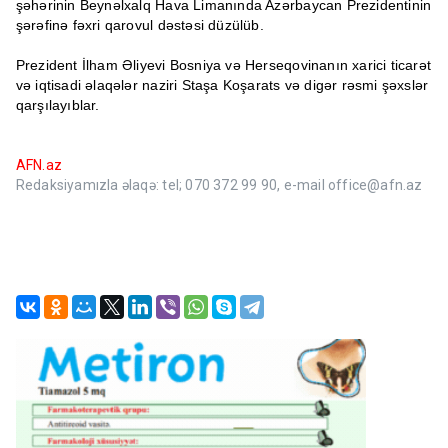
şəhərinin Beynəlxalq Hava Limanında Azərbaycan Prezidentinin
şərəfinə fəxri qarovul dəstəsi düzülüb.
Prezident İlham Əliyevi Bosniya və Herseqovinanın xarici ticarət
və iqtisadi əlaqələr naziri Staşa Koşarats və digər rəsmi şəxslər
qarşılayıblar.
AFN.az
Redaksiyamızla əlaqə: tel; 070 372 99 90, e-mail office@afn.az