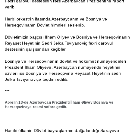
Fəxri qarovul dəstəsinin rəisi Azərbaycan Prezidentinə raport
verib.
Hərbi orkestrin ifasında Azərbaycanın və Bosniya və
Herseqovinanın Dövlət himnləri səslənib.
Dövlətimizin başçısı İlham Əliyev və Bosniya və Herseqovinanın
Rəyasət Heyətinin Sədri Jelka Tsviyanoviç fəxri qarovul
dəstəsinin qarşısından keçiblər.
Bosniya və Herseqovinanın dövlət və hökumət nümayəndələri
Prezident İlham Əliyevə, Azərbaycan nümayəndə heyətinin
üzvləri isə Bosniya və Herseqovina Rəyasət Heyətinin sədri
Jelka Tsviyanoviçə təqdim edilib.
***
Aprelin 13-də Azərbaycan Prezidenti İlham Əliyev Bosniya və
Herseqovinaya rəsmi səfərə gedib.
Hər iki ölkənin Dövlət bayraqlarının dalğalandığı Sarayevo