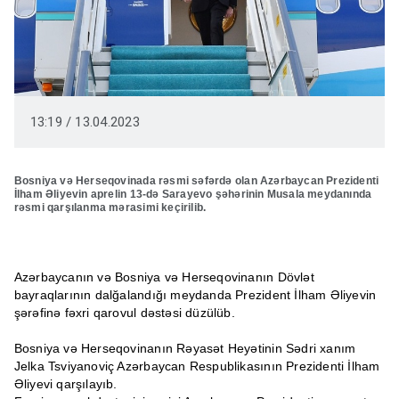
13:19 / 13.04.2023
Bosniya və Herseqovinada rəsmi səfərdə olan Azərbaycan Prezidenti
İlham Əliyevin aprelin 13-də Sarayevo şəhərinin Musala meydanında
rəsmi qarşılanma mərasimi keçirilib.
Azərbaycanın və Bosniya və Herseqovinanın Dövlət
bayraqlarının dalğalandığı meydanda Prezident İlham Əliyevin
şərəfinə fəxri qarovul dəstəsi düzülüb.
Bosniya və Herseqovinanın Rəyasət Heyətinin Sədri xanım
Jelka Tsviyanoviç Azərbaycan Respublikasının Prezidenti İlham
Əliyevi qarşılayıb.