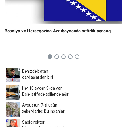
Bosniya və Herseqovina Azərbaycanda səfirlik açacaq
Dənizdə batan
qardaşlardan biri
Azərbaycan çempionu
Hər 10 evdən 9-da var —
imiş
Belə istifadə ediləndə ağır
xəstəlik yarada bilər
Avqustun 7-si üçün
xəbərdarlıq: Bu insanlar
ehtiyatlı olsun
Sabiq rektor