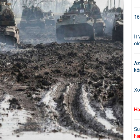
16
İT
old
Az
kö
Xo
Hə
Su
hə