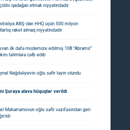
çidini qadağan etmək niyyətindədir
straliya ABŞ-dan HHQ üçün 500 milyon
llarlıq raket almaq niyyətindədir
yvan ilk dəfə modernize edilmiş 108 "Abrams"
nkını təlimlərə cəlb edib
ynal Nağdəliyevin oğlu səfir təyin olundu
ni Şuraya əlavə hüquqlar verildi
el Məhərrəmovun oğlu səfir vəzifəsindən geri
ırıldı