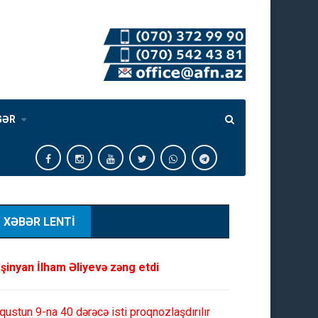
GƏR
XƏBƏR LENTİ
şinyan İlham Əliyevə zəng etdi
qustun 9-na 40 dərəcə isti proqnozlaşdırılır