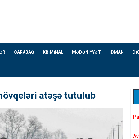
ƏR
QARABAĞ
KRİMİNAL
MƏDƏNİYYƏT
İDMAN
Dİ
vqeləri atəşə tutulub
Pa
Av