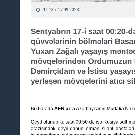
11:18 / 17.09.2023
Sentyabrın 17-i saat 00:20-d
qüvvələrinin bölmələri Bas
Yuxarı Zağalı yaşayış məntəq
mövqelərindən Ordumuzun 
Dəmirçidam və İstisu yaşayı
yerləşən mövqelərini atıcı si
Bu barədə
AFN.az-a
Azərbaycanın Müdafiə Nazirli
Qeyd olunub ki, saat 00:50-də isə Rusiya sülhmə
ərazisindəki qeyri-qanuni erməni silahlı dəstələ