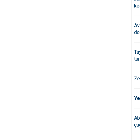
ke
Av
do
Ta
ta
Ze
Ye
Ab
çağ