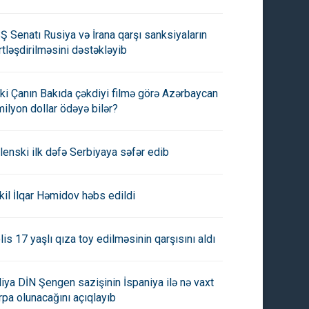
Ş Senatı Rusiya və İrana qarşı sanksiyaların
rtləşdirilməsini dəstəkləyib
ki Çanın Bakıda çəkdiyi filmə görə Azərbaycan
milyon dollar ödəyə bilər?
lenski ilk dəfə Serbiyaya səfər edib
kil İlqar Həmidov həbs edildi
lis 17 yaşlı qıza toy edilməsinin qarşısını aldı
aliya DİN Şengen sazişinin İspaniya ilə nə vaxt
rpa olunacağını açıqlayıb