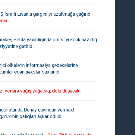
Ş İsraili Livanla gərginliyi azaltmağa çağırıb -
dia
rakeş Seuta yaxınlığında polisi yüksək hazırlıq
ziyyətinə gətirib
rici ölkələrin informasiya şəbəkələrinə
cumlar edən şəxslər saxlanıb
zi yerlərə yağış yağacaq, dolu düşəcək
carıstanda Dunay çayından vermaxt
gərlərinin qalıqları aşkar edilib