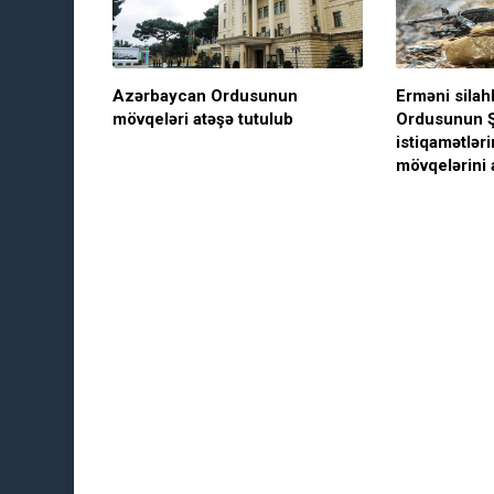
Azərbaycan Ordusunun
Erməni silah
mövqeləri atəşə tutulub
Ordusunun 
istiqamətlər
mövqelərini 