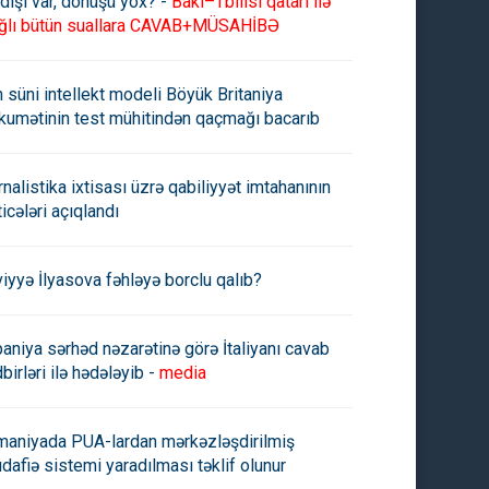
dişi var, dönüşü yox? -
Bakı–Tbilisi qatarı ilə
ğlı bütün suallara CAVAB+MÜSAHİBƏ
n süni intellekt modeli Böyük Britaniya
mənilər Ordumuzun Kəlbəcər,
"Ordumuzun mövqeləri atəşə
kəsən, Xocalı və
tutulub"-
kumətinin test mühitindən qaçmağı bacarıb
avənddəki mövqelərini atəşə
ub
rnalistika ixtisası üzrə qabiliyyət imtahanının
ticələri açıqlandı
viyyə İlyasova fəhləyə borclu qalıb?
paniya sərhəd nəzarətinə görə İtaliyanı cavab
birləri ilə hədələyib -
media
maniyada PUA-lardan mərkəzləşdirilmiş
dafiə sistemi yaradılması təklif olunur