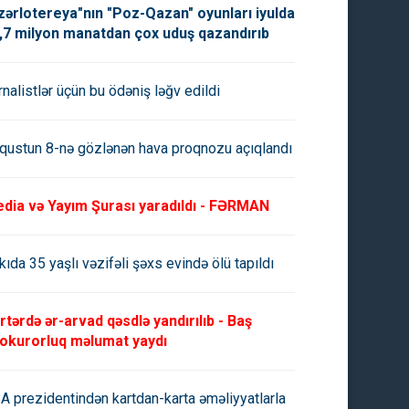
zərlotereya"nın "Poz-Qazan" oyunları iyulda
,7 milyon manatdan çox uduş qazandırıb
rnalistlər üçün bu ödəniş ləğv edildi
qustun 8-nə gözlənən hava proqnozu açıqlandı
dia və Yayım Şurası yaradıldı - FƏRMAN
kıda 35 yaşlı vəzifəli şəxs evində ölü tapıldı
rtərdə ər-arvad qəsdlə yandırılıb - Baş
okurorluq məlumat yaydı
A prezidentindən kartdan-karta əməliyyatlarla