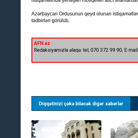
istiqamətində yerləşən mövqeləri atıcı silahlardan
Azərbaycan Ordusunun qeyd olunan istiqamətlərd
tədbirləri görülüb.
AFN.az
Redaksiyamızla əlaqə: tel; 070 372 99 90, E-mail
Diqqətinizi çəkə biləcək digər xəbərlər