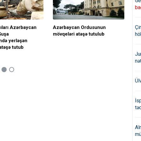
Ge
ba
Çi
lıları Azərbaycan
Azərbaycan Ordusunun
Er
Şuşa
mövqeləri atəşə tutulub
Daş
hö
ində yerləşən
Xoc
atəşə tutub
tut
Ju
nə
Ül
İs
təd
Al
mü