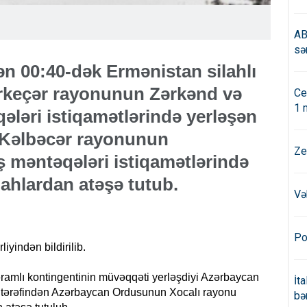
AB
sə
ən 00:40-dək Ermənistan silahlı
arkeçər rayonunun Zərkənd və
Ce
1 
ələri istiqamətlərində yerləşən
Kəlbəcər rayonunun
Ze
ş məntəqələri istiqamətlərində
lahlardan atəşə tutub.
Və
Po
yindən bildirilib.
ramlı kontingentinin müvəqqəti yerləşdiyi Azərbaycan
İt
ri tərəfindən Azərbaycan Ordusunun Xocalı rayonu
bə