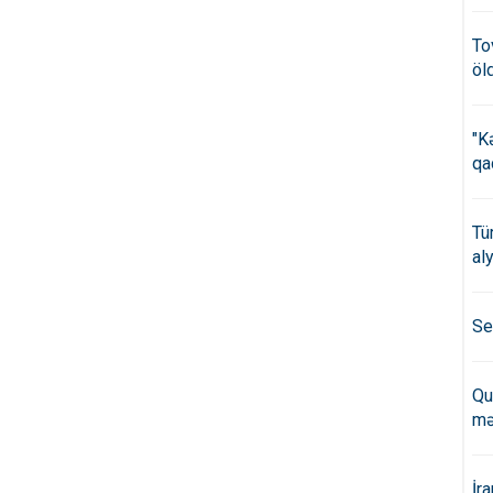
To
öl
"K
qa
Tü
al
Se
Qu
mə
İr