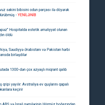
vuz sakini bibisini odun parçası ilə döyərək
dürübmüş -
YENİLƏNİB
əpəz" Hospitalda estetik əməliyyat olunan
dın öldü
rkiyə, Səudiyyə Ərəbistanı və Pakistan hərbi
yansda birləşdilər
utada 1300-dən çox azyaşlı miqrant qalıb
ş qripi yayılır: Avstraliya ev quşlarını qapalı
kanlara keçirir
an ABŞ və İsrail gəmilərinin Hörmüz boğazından