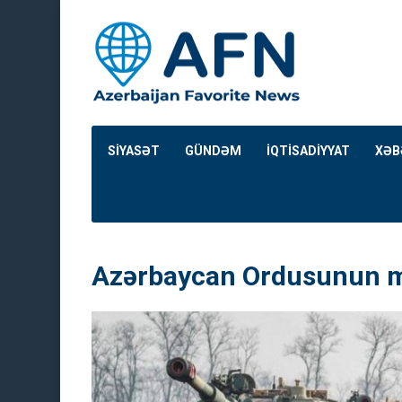
SİYASƏT
GÜNDƏM
İQTİSADİYYAT
XƏB
Azərbaycan Ordusunun mö