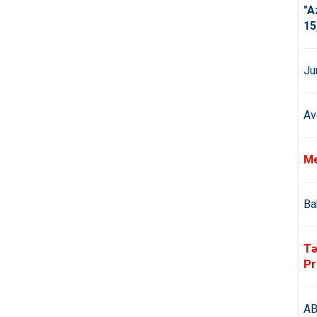
"A
15
Ju
Av
Me
Ba
Tə
Pr
AB