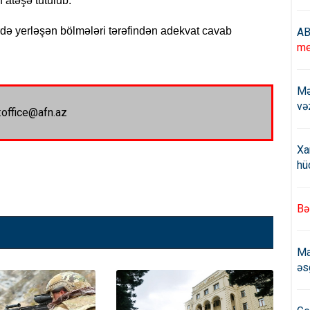
 atəşə tutulub.
ə yerləşən bölmələri tərəfindən adekvat cavab
AB
me
Mə
və
:office@afn.az
Xa
hü
Bə
Ma
əs