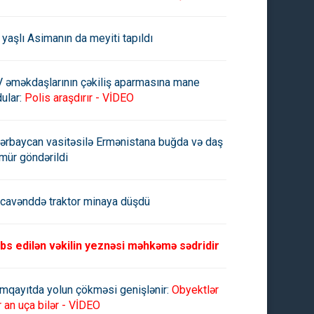
 yaşlı Asimanın da meyiti tapıldı
V əməkdaşlarının çəkiliş aparmasına mane
ular:
Polis araşdırır - VİDEO
ərbaycan vasitəsilə Ermənistana buğda və daş
mür göndərildi
cavənddə traktor minaya düşdü
bs edilən vəkilin yeznəsi məhkəmə sədridir
mqayıtda yolun çökməsi genişlənir:
Obyektlər
r an uça bilər - VİDEO