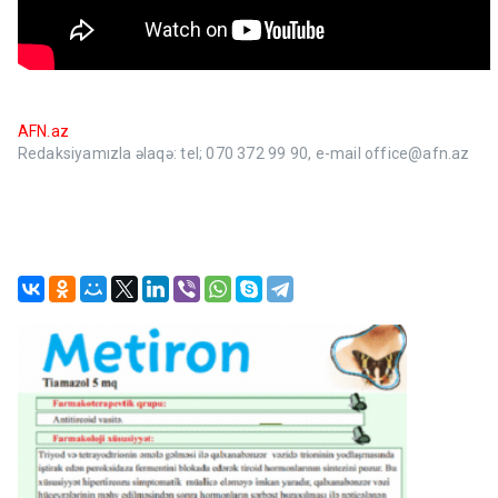
AFN.az
Redaksiyamızla əlaqə: tel; 070 372 99 90, e-mail office@afn.az