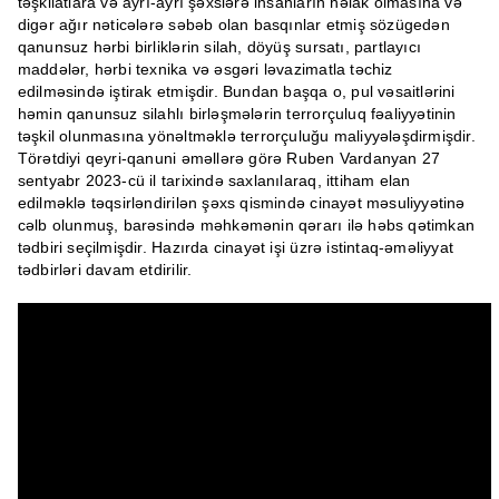
təşkilatlara və ayrı-ayrı şəxslərə insanların həlak olmasına və
digər ağır nəticələrə səbəb olan basqınlar etmiş sözügedən
qanunsuz hərbi birliklərin silah, döyüş sursatı, partlayıcı
maddələr, hərbi texnika və əsgəri ləvazimatla təchiz
edilməsində iştirak etmişdir. Bundan başqa o, pul vəsaitlərini
həmin qanunsuz silahlı birləşmələrin terrorçuluq fəaliyyətinin
təşkil olunmasına yönəltməklə terrorçuluğu maliyyələşdirmişdir.
Törətdiyi qeyri-qanuni əməllərə görə Ruben Vardanyan 27
sentyabr 2023-cü il tarixində saxlanılaraq, ittiham elan
edilməklə təqsirləndirilən şəxs qismində cinayət məsuliyyətinə
cəlb olunmuş, barəsində məhkəmənin qərarı ilə həbs qətimkan
tədbiri seçilmişdir. Hazırda cinayət işi üzrə istintaq-əməliyyat
tədbirləri davam etdirilir.