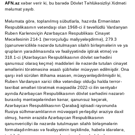
AFN.az
xəbər verir ki, bu barədə Dövlət Təhlükəsizliyi Xidməti
məlumat yayıb.
Məlumata görə, toplanılmış sübutlarla, hazırda Ermənistan
Respublikasının vətəndaşı olan 1968-ci il təvəllüdlü Vardanyan
Ruben Karlenoviçin Azərbaycan Respublikası Cinayət
Məcəlləsinin 214-1 (terrorçuluğu maliyyələşdirmə), 279.3
(qanunvericiliklə nəzərdə tutulmayan silahlı birləşmələrin və ya
qrupların yaradılmasında və fəaliyyətində iştirak etmə) və
318.1-ci (Azərbaycan Respublikasının dövlət sərhədini
qanunsuz olaraq keçmə) maddələri ilə nəzərdə tutulan cinayət
əməllərini törətməsinə əsaslı şübhələr müəyyən edilmişdir. Ona
qarşı irəli sürülən ittihama əsasən, müəyyənləşdirilmişdir ki,
Ruben Vardanyan xarici ölkə vətəndaşı olduğu halda terror-
təxribat əməlləri törətmək məqsədilə 2022-ci ilin sentyabr
ayında Azərbaycan Respublikasının dövlət sərhədini nəzarət-
buraxılış məntəqələrindən kənar, qanunsuz keçərək,
Azərbaycan Respublikasının Qarabağ iqtisadi rayonunda
Rusiya sülhməramlılarının müvəqqəti yerləşdiyi əraziyə daxil
olmuş, həmin ərazidə Azərbaycan Respublikasının
qanunvericiliyi ilə nəzərdə tutulmayan silahlı birləşmələrin
formalaşdırılması və fəaliyyətinin təşkilində, habelə idarələrə,