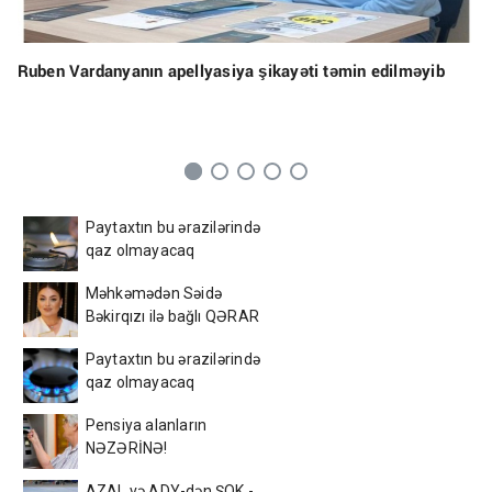
Ruben Vardanyanın apellyasiya şikayəti təmin edilməyib
Paytaxtın bu ərazilərində
qaz olmayacaq
Məhkəmədən Səidə
Bəkirqızı ilə bağlı QƏRAR
Paytaxtın bu ərazilərində
qaz olmayacaq
Pensiya alanların
NƏZƏRİNƏ!
AZAL və ADY-dən ŞOK -