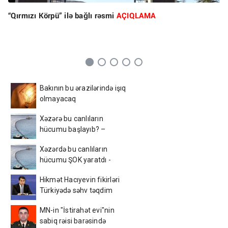
“Qırmızı Körpü” ilə bağlı rəsmi
AÇIQLAMA
Bakının bu ərazilərində işıq
olmayacaq
Xəzərə bu canlıların
hücumu başlayıb? –
Görüntülər narahatlıq
Xəzərdə bu canlıların
yaratdı / FOTO
hücumu ŞOK yaratdı -
AçıqlamaVİDEO
Hikmət Hacıyevin fikirləri
Türkiyədə səhv təqdim
edildi - FOTO
MN-in "İstirahət evi"nin
sabiq rəisi barəsində