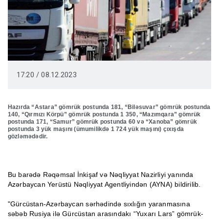
17:20 / 08.12.2023
Hazırda “Astara” gömrük postunda 181, “Biləsuvar” gömrük postunda
140, “Qırmızı Körpü” gömrük postunda 1 350, “Mazımqara” gömrük
postunda 171, “Samur” gömrük postunda 60 və “Xanoba” gömrük
postunda 3 yük maşını (ümumilikdə 1 724 yük maşını) çıxışda
gözləmədədir.
Bu barədə Rəqəmsal İnkişaf və Nəqliyyat Nazirliyi yanında
Azərbaycan Yerüstü Nəqliyyat Agentliyindən (AYNA) bildirilib.
"Gürcüstan-Azərbaycan sərhədində sıxlığın yaranmasına
səbəb Rusiya ilə Gürcüstan arasındakı “Yuxarı Lars” gömrük-