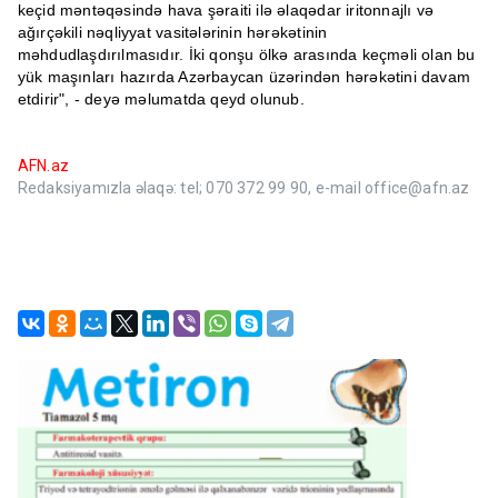
keçid məntəqəsində hava şəraiti ilə əlaqədar iritonnajlı və
ağırçəkili nəqliyyat vasitələrinin hərəkətinin
məhdudlaşdırılmasıdır. İki qonşu ölkə arasında keçməli olan bu
yük maşınları hazırda Azərbaycan üzərindən hərəkətini davam
etdirir", - deyə məlumatda qeyd olunub.
AFN.az
Redaksiyamızla əlaqə: tel; 070 372 99 90, e-mail office@afn.az