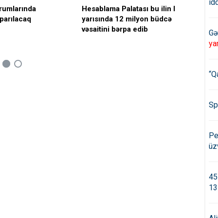
id
rumlarında
Hesablama Palatası bu ilin I
Hes
parılacaq
yarısında 12 milyon büdcə
kən
vəsaitini bərpa edib
təd
Gə
ya
“Q
Sp
Pe
üz
45
13