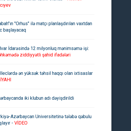
cıyev
abah"ın "Orhus" ilə matçı planlaşdırılan vaxtdan
c başlayacaq
lvar İdarəsində 12 milyonluq mənimsəmə işi:
hkəmədə ziddiyyətli şahid ifadələri
lleclərdə ən yüksək təhsil haqqı olan ixtisaslar
İYAHI
ərbaycanda iki klubun adı dəyişdirildi
rkiyə-Azərbaycan Universitetinə tələbə qəbulu
şlayır -
VİDEO