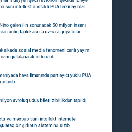
imlər müəyyən şəxsi avtonom şəkildə izləyə
lən süni intellekt dəstəkli PUA hazırlayıblar
 Nino gələn ilin sonunadək 50 milyon insanı
skin aclıq təhlükəsi ilə üz-üzə qoya bilər
ksikada sosial media fenomeni canlı yayım
manı güllələnərək öldürülüb
maniyada hava limanında partlayıcı yüklü PUA
karlanıb
milyon avroluq uduş bileti zibillikdən tapıldı
ta-ya məxsus süni intellekt internetə
şularaq bir şirkətin sisteminə sızıb