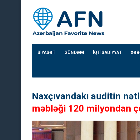
SİYASƏT
GÜNDƏM
İQTİSADİYYAT
XƏB
Naxçıvandakı auditin nətic
məbləği 120 milyondan ç