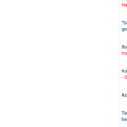
Ha
"S
ge
Bu
mə
Ko
-
S
Az
Tü
ba