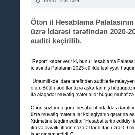
16:45 / 19.04.2024
Ötən il Hesablama Palatasını
üzrə İdarəsi tərəfindən 2020-2
auditi keçirilib.
“Report” xəbər verir ki, bunu Hesablama Palata
iclasında Palatanın 2023-cü ildə fəaliyyəti haqq
"Ümumilikdə İdarə tərəfindən auditlərlə müəyyə
olub. Bütün auditlər üzrə aşkarlanmış hüquqpozma
ilə əlaqədar müvafiq materiallar hüquq-mühafizə
Onun sözlərinə görə, hesabat ilində İdarə tərəfin
üzrə müvafiq materiallar kollegiyanın qərarına 
Xidmətinə təqdim edilib: "Hesabat tərtib edildiyi
ilin və əvvəlki illərin nəzarət tədbirləri üzrə 0,
işlər davam etdirilir".