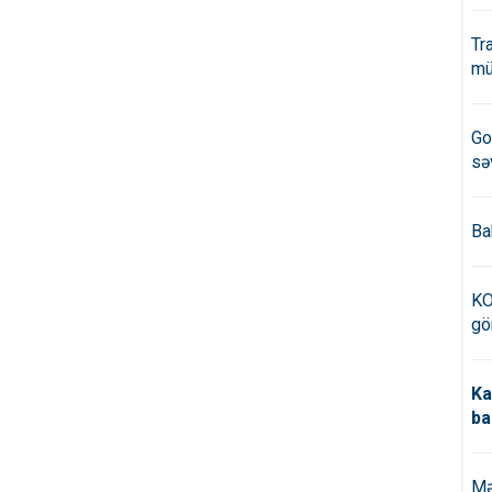
Tr
mü
Go
sə
Ba
KO
gö
Ka
ba
Mə