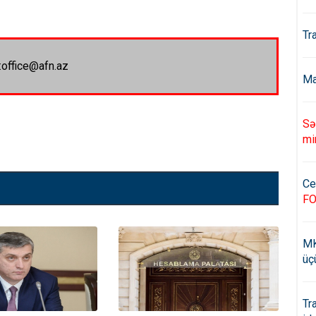
Tr
:office@afn.az
Ma
Sə
mi
Ce
F
MK
üç
Tr