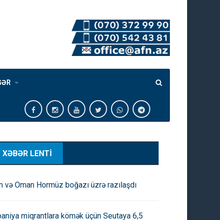
GƏR
XƏBƏR LENTİ
an və Oman Hormüz boğazı üzrə razılaşdı
paniya miqrantlara kömək üçün Seutaya 6,5