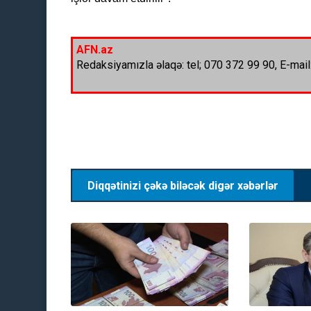
AFN.az
Redaksiyamızla əlaqə: tel; 070 372 99 90, E-mail
Diqqətinizi çəkə biləcək digər xəbərlər