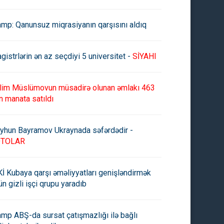
amp: Qanunsuz miqrasiyanın qarşısını aldıq
gistrlərin ən az seçdiyi 5 universitet -
SİYAHI
lim Müslümovun müsadirə olunan əmlakı 463
n manata satıldı
yhun Bayramov Ukraynada səfərdədir -
OTOLAR
İ Kubaya qarşı əməliyyatları genişləndirmək
ün gizli işçi qrupu yaradıb
amp ABŞ-da sursat çatışmazlığı ilə bağlı