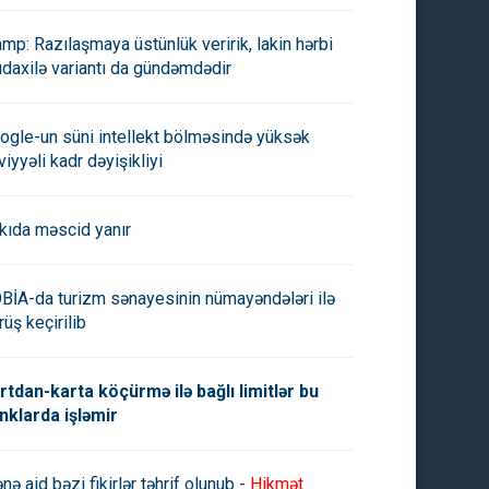
amp: Razılaşmaya üstünlük veririk, lakin hərbi
daxilə variantı da gündəmdədir
ogle-un süni intellekt bölməsində yüksək
viyyəli kadr dəyişikliyi
kıda məscid yanır
BİA-da turizm sənayesinin nümayəndələri ilə
rüş keçirilib
rtdan-karta köçürmə ilə bağlı limitlər bu
nklarda işləmir
nə aid bəzi fikirlər təhrif olunub -
Hikmət