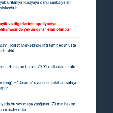
yük Britaniya Rusiyaya qarşı sanksiyaları
nişləndirib
ayik və digərlərinin apellyasiya
hkəməsində yekun qərar elan olundu
açın" Ticarət Mərkəzində lifti təmir edən usta
ılıb öldü
ent neftinin bir barreli 79,91 dollardan satılır
arabağ” – “Dinamo” oyununun biletləri satışa
arılır
aliyada bu yay meşə yanğınları 70 min hektar
azini məhv edib