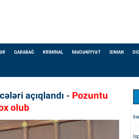
ƏR
QARABAĞ
KRİMİNAL
MƏDƏNİYYƏT
İDMAN
Dİ
ələri açıqlandı -
Pozuntu
ox olub
İr
İs