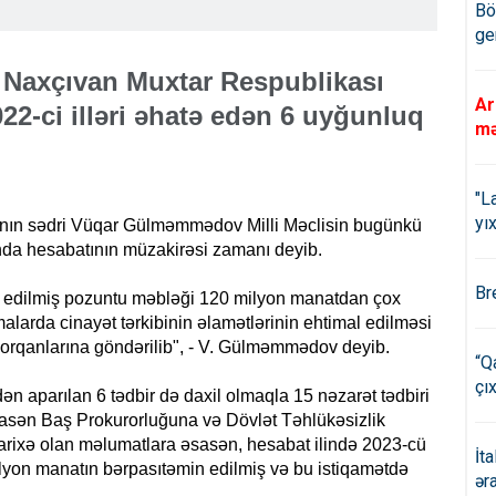
Bö
ge
n Naxçıvan Muxtar Respublikası
Ar
022-ci illəri əhatə edən 6 uyğunluq
mə
"L
yıx
sının sədri Vüqar Gülməmmədov Milli Məclisin bugünkü
ında hesabatının müzakirəsi zamanı deyib.
Br
n edilmiş pozuntu məbləği 120 milyon manatdan çox
larda cinayət tərkibinin əlamətlərinin ehtimal edilməsi
 orqanlarına göndərilib", - V. Gülməmmədov deyib.
“Q
çıx
dən aparılan 6 tədbir də daxil olmaqla 15 nəzarət tədbiri
əsasən Baş Prokurorluğuna və Dövlət Təhlükəsizlik
 tarixə olan məlumatlara əsasən, hesabat ilində 2023-cü
İt
9 milyon manatın bərpasıtəmin edilmiş və bu istiqamətdə
ər