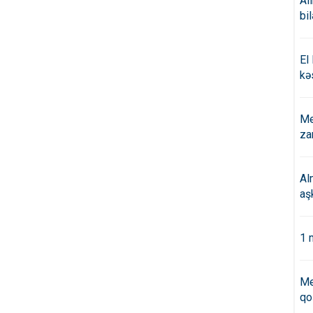
Al
bi
El
kə
Me
za
Al
aş
1 
Me
qo