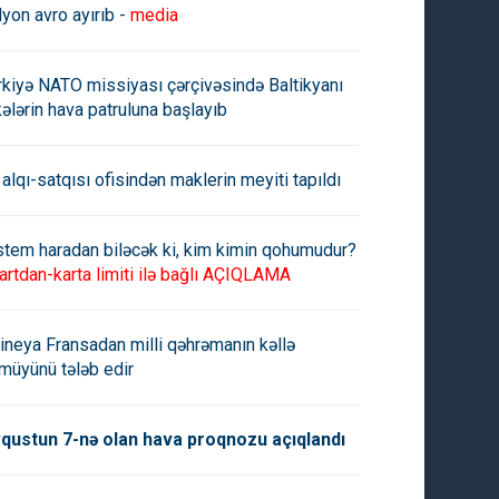
lyon avro ayırıb -
media
rkiyə NATO missiyası çərçivəsində Baltikyanı
kələrin hava patruluna başlayıb
 alqı-satqısı ofisindən maklerin meyiti tapıldı
stem haradan biləcək ki, kim kimin qohumudur?
artdan-karta limiti ilə bağlı AÇIQLAMA
ineya Fransadan milli qəhrəmanın kəllə
müyünü tələb edir
qustun 7-nə olan hava proqnozu açıqlandı