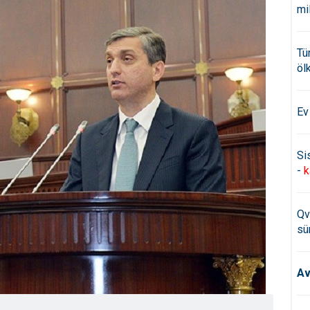
mi
Tü
öl
Ev
Si
-
k
Qv
sü
Av