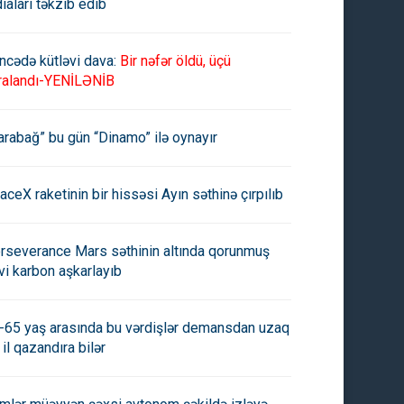
diaları təkzib edib
ablama Palatası 6 ayda 31
Hesablama Palatası azad edil
ar dövlət maliyyə nəzarəti
ərazilərin bərpasına ayrılan
biri keçirib
vəsaitin auditini aparacaq
ncədə kütləvi dava:
Bir nəfər öldü, üçü
ralandı-YENİLƏNİB
arabağ” bu gün “Dinamo” ilə oynayır
aceX raketinin bir hissəsi Ayın səthinə çırpılıb
rseverance Mars səthinin altında qorunmuş
vi karbon aşkarlayıb
-65 yaş arasında bu vərdişlər demansdan uzaq
 il qazandıra bilər