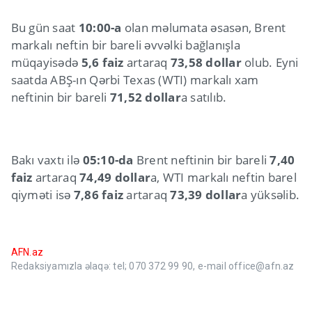
Bu gün saat
10:00-a
olan məlumata əsasən, Brent
markalı neftin bir bareli əvvəlki bağlanışla
müqayisədə
5,6 faiz
artaraq
73,58 dollar
olub. Eyni
saatda ABŞ-ın Qərbi Texas (WTI) markalı xam
neftinin bir bareli
71,52 dollar
a satılıb.
Bakı vaxtı ilə
05:10-da
Brent neftinin bir bareli
7,40
faiz
artaraq
74,49 dollar
a, WTI markalı neftin barel
qiyməti isə
7,86 faiz
artaraq
73,39 dollar
a yüksəlib.
AFN.az
Redaksiyamızla əlaqə: tel; 070 372 99 90, e-mail office@afn.az