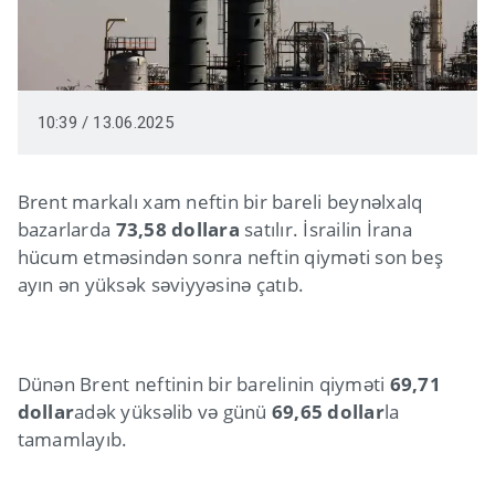
10:39 / 13.06.2025
Brent markalı xam neftin bir bareli beynəlxalq
bazarlarda
73,58 dollara
satılır. İsrailin İrana
hücum etməsindən sonra neftin qiyməti son beş
ayın ən yüksək səviyyəsinə çatıb.
Dünən Brent neftinin bir barelinin qiyməti
69,71
dollar
adək yüksəlib və günü
69,65 dollar
la
tamamlayıb.