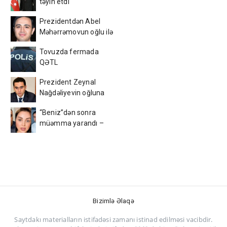
təyin etdi
Prezidentdən Abel
Məhərrəmovun oğlu ilə
bağlı SƏRƏNCAM
Tovuzda fermada
QƏTL
Prezident Zeynal
Nağdəliyevin oğluna
VƏZİFƏ VERDİ
“Beniz”dən sonra
müəmma yarandı –
Rəşad Dağlı və Həsənovun
nəvəsi…
Bizimlə Əlaqə
Saytdakı materialların istifadəsi zamanı istinad edilməsi vacibdir.