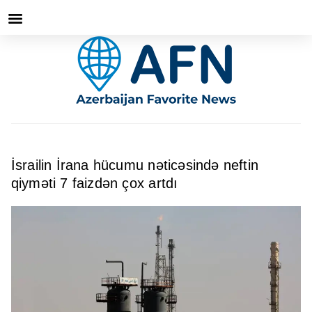
İsrailin İrana hücumu nəticəsində neftin
qiyməti 7 faizdən çox artdı