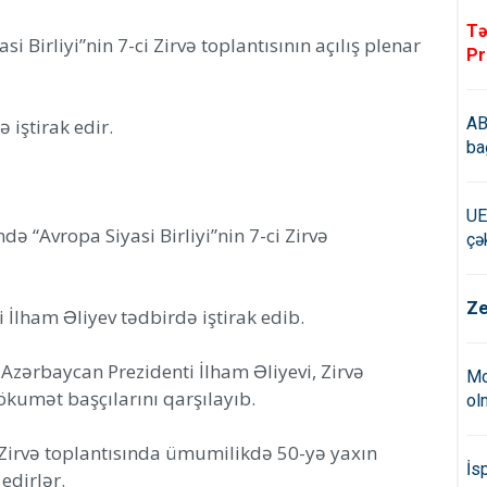
Tə
Birliyi”nin 7-ci Zirvə toplantısının açılış plenar
Pr
AB
 iştirak edir.
ba
UE
 “Avropa Siyasi Birliyi”nin 7-ci Zirvə
çə
Ze
 İlham Əliyev tədbirdə iştirak edib.
Azərbaycan Prezidenti İlham Əliyevi, Zirvə
Mo
ökumət başçılarını qarşılayıb.
ol
ci Zirvə toplantısında ümumilikdə 50-yə yaxın
İs
edirlər.