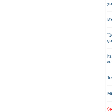
yıx
Br
“Q
çıx
İt
ər
Tr
Ma
Sə