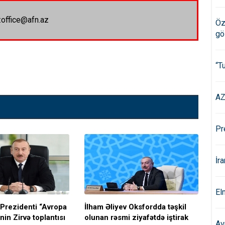
:office@afn.az
Öz
gö
“T
AZ
Pr
İr
El
Prezidenti “Avropa
İlham Əliyev Oksfordda təşkil
Şar
”nin Zirvə toplantısı
olunan rəsmi ziyafətdə iştirak
Av