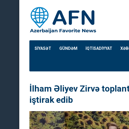
SİYASƏT
GÜNDƏM
İQTİSADİYYAT
XƏB
İlham Əliyev Zirvə toplan
iştirak edib