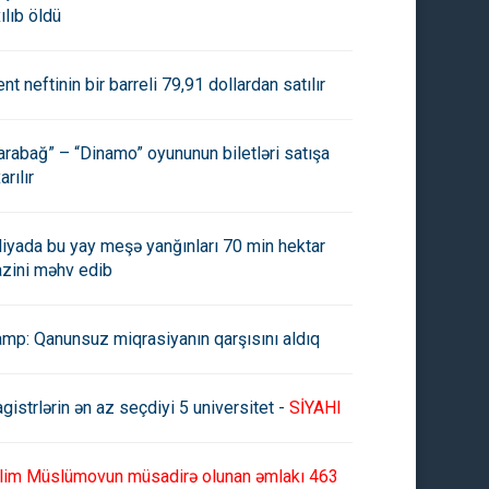
ılıb öldü
ent neftinin bir barreli 79,91 dollardan satılır
arabağ” – “Dinamo” oyununun biletləri satışa
arılır
aliyada bu yay meşə yanğınları 70 min hektar
azini məhv edib
amp: Qanunsuz miqrasiyanın qarşısını aldıq
gistrlərin ən az seçdiyi 5 universitet -
SİYAHI
lim Müslümovun müsadirə olunan əmlakı 463