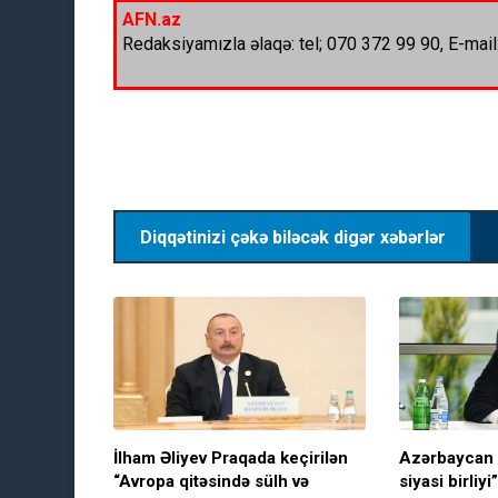
AFN.az
Redaksiyamızla əlaqə: tel; 070 372 99 90, E-mail
Diqqətinizi çəkə biləcək digər xəbərlər
İlham Əliyev Praqada keçirilən
Azərbaycan 
“Avropa qitəsində sülh və
siyasi birliyi