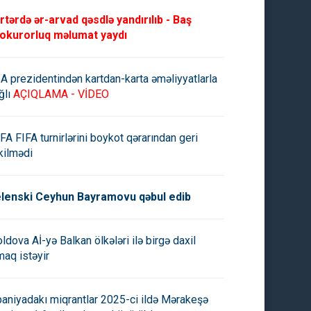
rtərdə ər-arvad qəsdlə yandırılıb - Baş
okurorluq məlumat yaydı
A prezidentindən kartdan-karta əməliyyatlarla
ğlı
AÇIQLAMA - VİDEO
FA FIFA turnirlərini boykot qərarından geri
kilmədi
lenski Ceyhun Bayramovu qəbul edib
ldova Aİ-yə Balkan ölkələri ilə birgə daxil
maq istəyir
paniyadakı miqrantlar 2025-ci ildə Mərakeşə