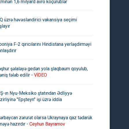
xminən 1,6 milyard avro köçürüblər
Q üzrə həvəsləndirici vakansiya seçimi
şlayır
poniya F-2 qırıcılarını Hindistana yerləşdirməyi
anlaşdırır
şhur şəlaləyə gedən yola şlaqbaum qoyulub,
əniş tələb edilir -
VİDEO
Ş-ın Nyu-Meksiko ştatından Ədliyyə
zirliyinə "Epşteyn" işi üzrə iddia
ərbaycan zərurət olarsa Ukraynaya qaz tədarük
məyə hazırdır -
Ceyhun Bayramov