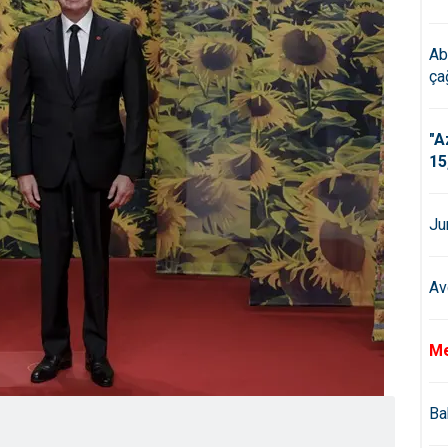
Ab
çağ
"A
15
Ju
Av
Me
Ba