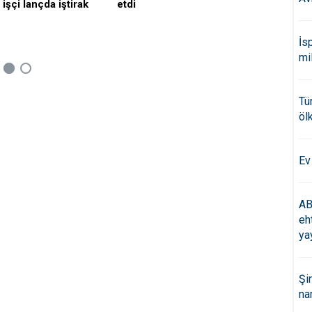
işçi lançda iştirak
etdi
İs
mi
Tü
öl
Ev
AB
eh
ya
Şi
na