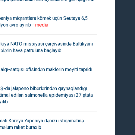
iştirak edir
paniya miqrantlara kömək üçün Seutaya 6,5
lyon avro ayırıb -
media
rkiyə NATO missiyası çərçivəsində Baltikyanı
kələrin hava patruluna başlayıb
 alqı-satqısı ofisindən maklerin meyiti tapıldı
Ş-da jalapeno bibərlərindən qaynaqlandığı
timal edilən salmonella epidemiyası 27 ştata
yılıb
mali Koreya Yaponiya dənizi istiqamətinə
məlum raket buraxıb