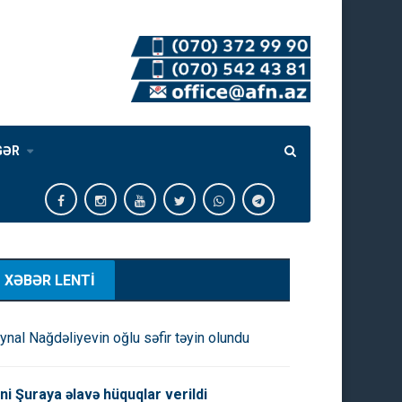
GƏR
XƏBƏR LENTİ
ynal Nağdəliyevin oğlu səfir təyin olundu
ni Şuraya əlavə hüquqlar verildi