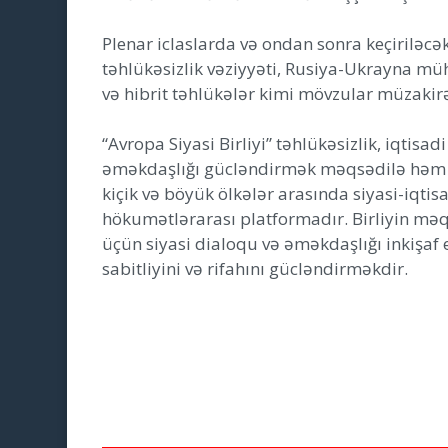
Plenar iclaslarda və ondan sonra keçirilə
təhlükəsizlik vəziyyəti, Rusiya-Ukrayna müh
və hibrit təhlükələr kimi mövzular müzakir
“Avropa Siyasi Birliyi” təhlükəsizlik, iqtis
əməkdaşlığı gücləndirmək məqsədilə həm A
kiçik və böyük ölkələr arasında siyasi-iqti
hökumətlərarası platformadır. Birliyin m
üçün siyasi dialoqu və əməkdaşlığı inkişaf e
sabitliyini və rifahını gücləndirməkdir.