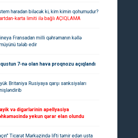
stem haradan biləcək ki, kim kimin qohumudur?
artdan-karta limiti ilə bağlı AÇIQLAMA
ineya Fransadan milli qəhrəmanın kəllə
müyünü tələb edir
qustun 7-nə olan hava proqnozu açıqlandı
yük Britaniya Rusiyaya qarşı sanksiyaları
nişləndirib
ayik və digərlərinin apellyasiya
hkəməsində yekun qərar elan olundu
açın" Ticarət Mərkəzində lifti təmir edən usta