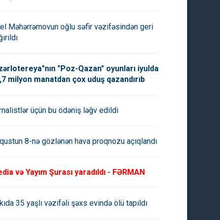
el Məhərrəmovun oğlu səfir vəzifəsindən geri
ırıldı
zərlotereya"nın "Poz-Qazan" oyunları iyulda
,7 milyon manatdan çox uduş qazandırıb
rnalistlər üçün bu ödəniş ləğv edildi
qustun 8-nə gözlənən hava proqnozu açıqlandı
dia və Yayım Şurası yaradıldı - FƏRMAN
kıda 35 yaşlı vəzifəli şəxs evində ölü tapıldı