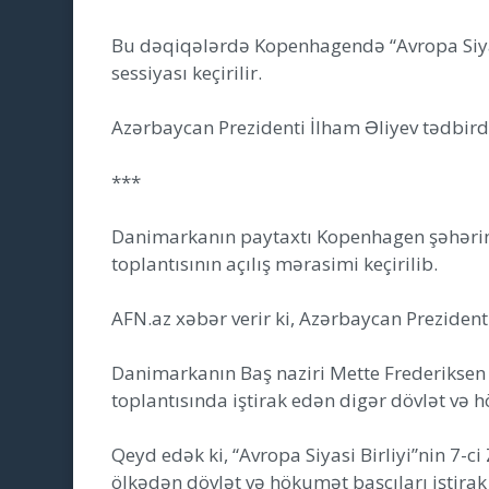
Bu dəqiqələrdə Kopenhagendə “Avropa Siyasi 
sessiyası keçirilir.
Azərbaycan Prezidenti İlham Əliyev tədbirdə
***
Danimarkanın paytaxtı Kopenhagen şəhərində
toplantısının açılış mərasimi keçirilib.
AFN.az xəbər verir ki, Azərbaycan Prezidenti
Danimarkanın Baş naziri Mette Frederiksen 
toplantısında iştirak edən digər dövlət və h
Qeyd edək ki, “Avropa Siyasi Birliyi”nin 7-
ölkədən dövlət və hökumət başçıları iştirak 