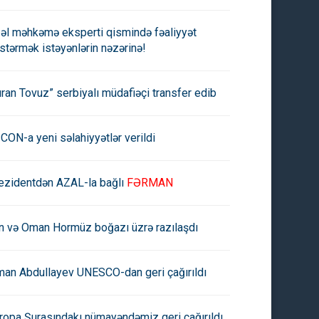
əl məhkəmə eksperti qismində fəaliyyət
stərmək istəyənlərin nəzərinə!
uran Tovuz” serbiyalı müdafiəçi transfer edib
CON-a yeni səlahiyyətlər verildi
ezidentdən AZAL-la bağlı
FƏRMAN
an və Oman Hormüz boğazı üzrə razılaşdı
man Abdullayev UNESCO-dan geri çağırıldı
l Mişel:
Prezident Ərəb Dövlətləri
Liqasının Zirvə görüşündə
ropa Şurasındakı nümayəndəmiz geri çağırıldı