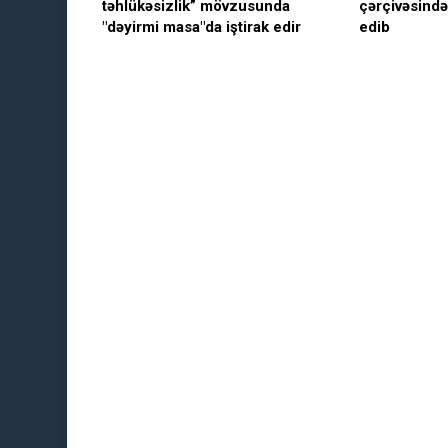
təhlükəsizlik” mövzusunda
çərçivəsində 
"dəyirmi masa"da iştirak edir
edib