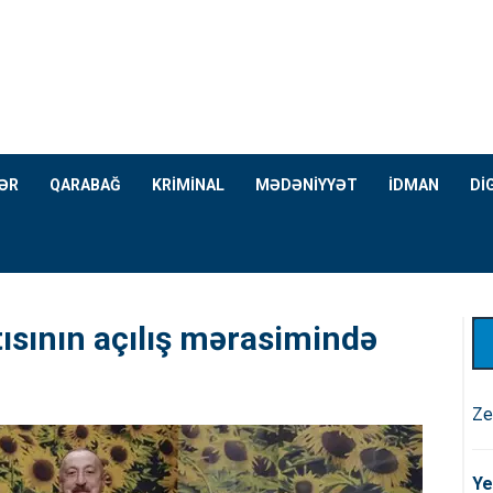
ƏR
QARABAĞ
KRİMİNAL
MƏDƏNİYYƏT
İDMAN
Dİ
tısının açılış mərasimində
Ze
Ye