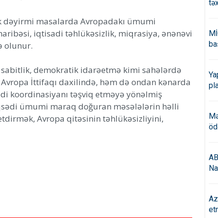
tə
cək dəyirmi masalarda Avropadakı ümumi
aribəsi, iqtisadi təhlükəsizlik, miqrasiya, ənənəvi
Mİ
ba
ə olunur.
adi sabitlik, demokratik idarəetmə kimi sahələrdə
Ya
vropa İttifaqı daxilində, həm də ondan kənarda
pl
sadi koordinasiyanı təşviq etməyə yönəlmiş
əqsədi ümumi maraq doğuran məsələlərin həlli
Mə
tdirmək, Avropa qitəsinin təhlükəsizliyini,
öd
AB
Na
Az
et