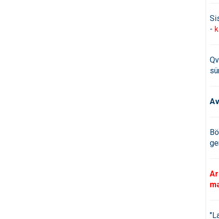
Si
-
k
Qv
sü
Av
Bö
ge
Ar
mə
"L