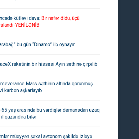
ncədə kütləvi dava:
Bir nəfər öldü, üçü
ralandı-YENİLƏNİB
arabağ” bu gün “Dinamo” ilə oynayır
aceX raketinin bir hissəsi Ayın səthinə çırpılıb
rseverance Mars səthinin altında qorunmuş
vi karbon aşkarlayıb
-65 yaş arasında bu vərdişlər demansdan uzaq
 il qazandıra bilər
imlər müəyyən şəxsi avtonom şəkildə izləyə