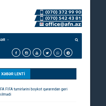
GƏR
XƏBƏR LENTİ
FA FIFA turnirlərini boykot qərarından geri
kilmədi