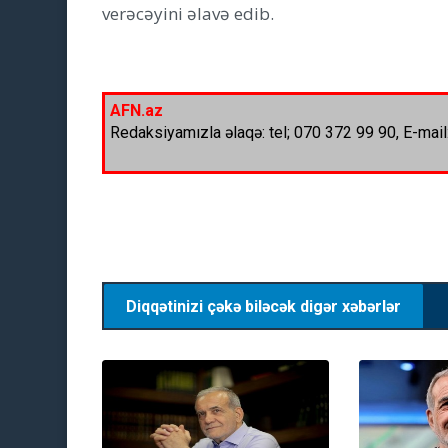
verəcəyini əlavə edib.
AFN.az
Redaksiyamızla əlaqə: tel; 070 372 99 90, E-mail
Diqqətinizi çəkə biləcək digər xəbərlər