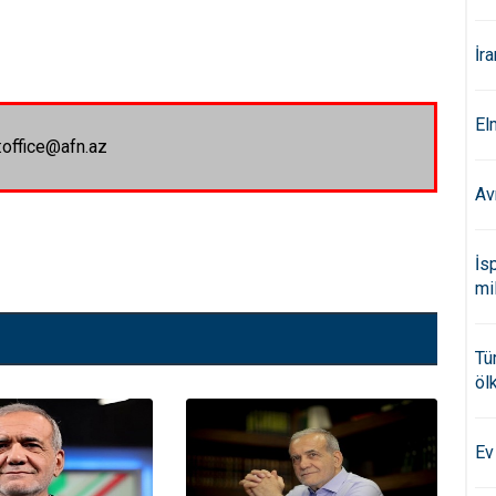
İr
El
:office@afn.az
Av
İs
mi
Tü
öl
Ev