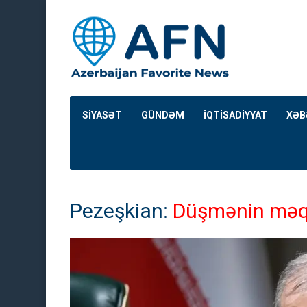
SİYASƏT
GÜNDƏM
İQTİSADİYYAT
XƏB
Pezeşkian:
Düşmənin məqsə