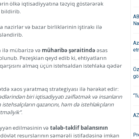
in ölkə iqtisadiyyatına təzyiq göstərərək
bildirib.
AB
Na
 nazirlər və bazar birliklərinin iştirakı ilə
sləndirib.
Az
ya ilə mübarizə və
müharibə şəraitində
əsas
et
lunub. Pezeşkian qeyd edib ki, ehtiyatların
 qarşısını almaq üçün istehsaldan istehlaka qədər
Öz
gö
tdə xaos yaratmaq strategiyası ilə hərəkət edir:
“T
ərindən biri iqtisadiyyatı zəiflətmək və insanların
istehsalçıların qazancını, həm də istehlakçıların
tməliyik”
.
AZ
əyyən edilməsinin və
tələb-təklif balansının
dövlət resurslarının səmərəli istifadəsinə imkan
Pr