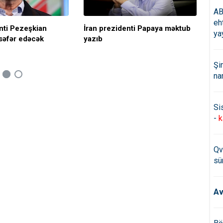
AB
eh
nti Pezeşkian
İran prezidenti Papaya məktub
İlh
ya
səfər edəcək
yazıb
Xa
Şi
na
Si
-
k
Qv
sü
Av