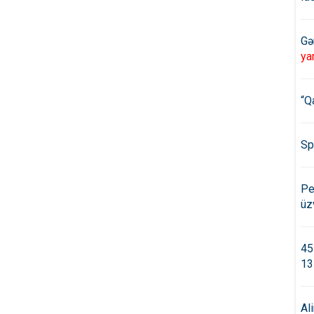
Gə
ya
“Q
Sp
Pe
üz
45
13
Al