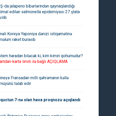
Ş-da jalapeno bibərlərindən qaynaqlandığı
timal edilən salmonella epidemiyası 27 ştata
am Əliyevlə Məsud Pezeşkian
Pezeşkian xalqa müraciət etdi
yılıb
nkəndidə görüşdü
mali Koreya Yaponiya dənizi istiqamətinə
məlum raket buraxıb
stem haradan biləcək ki, kim kimin qohumudur?
artdan-karta limiti ilə bağlı AÇIQLAMA
ineya Fransadan milli qəhrəmanın kəllə
müyünü tələb edir
qustun 7-nə olan hava proqnozu açıqlandı