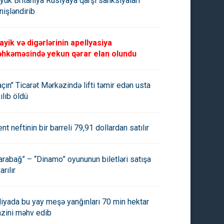
yük Britaniya Rusiyaya qarşı sanksiyaları
nişləndirib
ayik və digərlərinin apellyasiya
hkəməsində yekun qərar elan olundu
açın" Ticarət Mərkəzində lifti təmir edən usta
ılıb öldü
ent neftinin bir barreli 79,91 dollardan satılır
arabağ” – “Dinamo” oyununun biletləri satışa
arılır
aliyada bu yay meşə yanğınları 70 min hektar
azini məhv edib