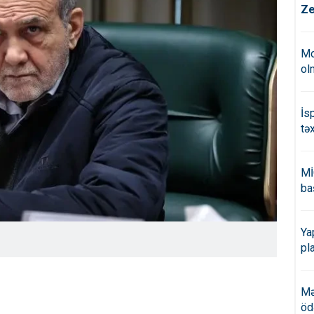
Ze
Mo
ol
İs
tə
Mİ
ba
Ya
pl
Mə
öd