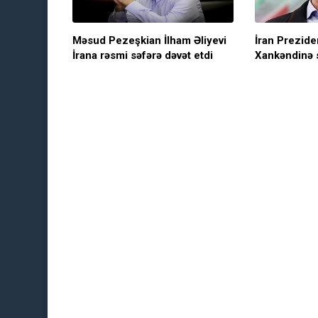
Məsud Pezeşkian İlham Əliyevi
İran Prezide
İrana rəsmi səfərə dəvət etdi
Xankəndinə 