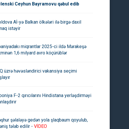
lenski Ceyhun Bayramovu qəbul edib
ldova Aİ-yə Balkan ölkələri ilə birgə daxil
maq istəyir
paniyadakı miqrantlar 2025-ci ildə Mərakeşə
xminən 1,6 milyard avro köçürüblər
Q üzrə həvəsləndirici vakansiya seçimi
şlayır
poniya F-2 qırıcılarını Hindistana yerləşdirməyi
anlaşdırır
şhur şəlaləyə gedən yola şlaqbaum qoyulub,
əniş tələb edilir -
VİDEO