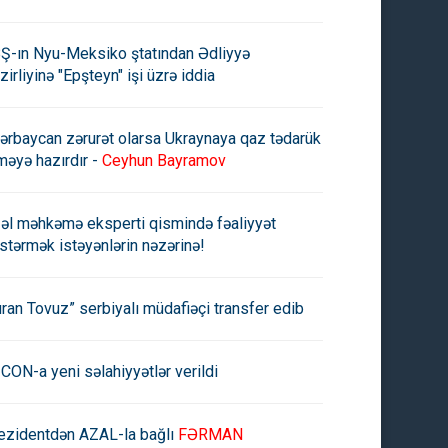
Ş-ın Nyu-Meksiko ştatından Ədliyyə
zirliyinə "Epşteyn" işi üzrə iddia
ərbaycan zərurət olarsa Ukraynaya qaz tədarük
məyə hazırdır -
Ceyhun Bayramov
əl məhkəmə eksperti qismində fəaliyyət
stərmək istəyənlərin nəzərinə!
uran Tovuz” serbiyalı müdafiəçi transfer edib
CON-a yeni səlahiyyətlər verildi
ezidentdən AZAL-la bağlı
FƏRMAN