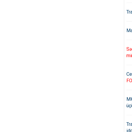
Tr
Ma
Sə
mi
Ce
F
MK
üç
Tr
id