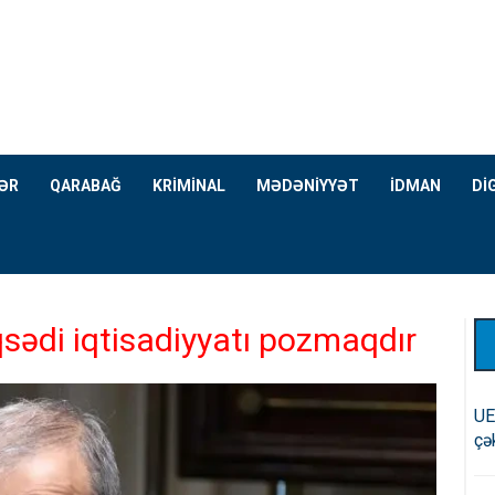
ƏR
QARABAĞ
KRİMİNAL
MƏDƏNİYYƏT
İDMAN
Dİ
di iqtisadiyyatı pozmaqdır
UE
çə