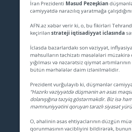
İran Prezidenti
Məsud Pezeşkian
düşmənlər
cəmiyyətdə narazılıq yaratmağa çalışdığını 
AFN.az xəbər verir ki, o, bu fikirləri Tehranda
keçirilən
strateji iqtisadiyyat iclasında
sə
İclasda bazarlardakı son vəziyyət, inflyasi
məhsulların təchizatı məsələləri müzakirə o
yığılması və nəzarətsiz qiymət artımlarının
bütün mərhələlər daim izlənilməlidir.
Prezident vurğulayıb ki, düşmənlər cəmiyyə
“Hazırkı vəziyyətdə düşmənin ən əsas məqsədl
dolanışığına təzyiq göstərməkdir. Biz isə həm 
məmnuniyyətini qoruyan tarazlı siyasət yürü
O, əhalinin əsas ehtiyaclarının düzgün mü
qorunmasının vacibliyini bildirərək, bunun 