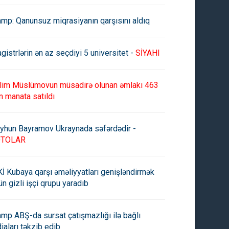
amp: Qanunsuz miqrasiyanın qarşısını aldıq
gistrlərin ən az seçdiyi 5 universitet -
SİYAHI
lim Müslümovun müsadirə olunan əmlakı 463
n manata satıldı
yhun Bayramov Ukraynada səfərdədir -
OTOLAR
İ Kubaya qarşı əməliyyatları genişləndirmək
ün gizli işçi qrupu yaradıb
amp ABŞ-da sursat çatışmazlığı ilə bağlı
diaları təkzib edib