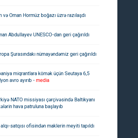
an və Oman Hormüz boğazı üzrə razılaşdı
man Abdullayev UNESCO-dan geri çağırıldı
ropa Şurasındakı nümayəndəmiz geri çağırıldı
paniya miqrantlara kömək üçün Seutaya 6,5
lyon avro ayırıb -
media
rkiyə NATO missiyası çərçivəsində Baltikyanı
kələrin hava patruluna başlayıb
 alqı-satqısı ofisindən maklerin meyiti tapıldı