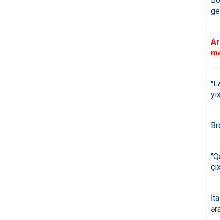
Bö
ge
Ar
mə
"L
yıx
Br
“Q
çıx
İt
ər