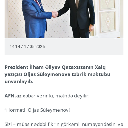
14:14 / 17.05.2026
Prezident İlham Əliyev Qazaxıstanın Xalq
yazıçısı Oljas Süleymenova təbrik məktubu
ünvanlayıb.
AFN.az
xəbər verir ki, mətndə deyilir:
“Hörmətli Oljas Süleymenov!
Sizi – müasir ədəbi fikrin görkəmli nümayəndəsini və