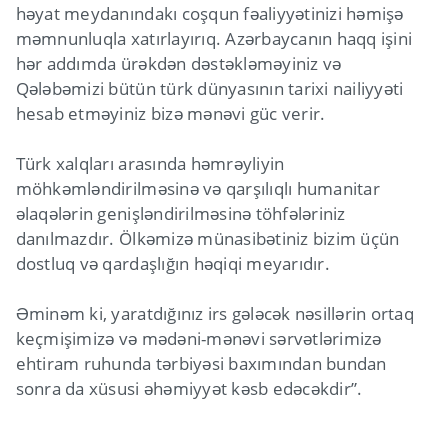
həyat meydanındakı coşqun fəaliyyətinizi həmişə
məmnunluqla xatırlayırıq. Azərbaycanın haqq işini
hər addımda ürəkdən dəstəkləməyiniz və
Qələbəmizi bütün türk dünyasının tarixi nailiyyəti
hesab etməyiniz bizə mənəvi güc verir.
Türk xalqları arasında həmrəyliyin
möhkəmləndirilməsinə və qarşılıqlı humanitar
əlaqələrin genişləndirilməsinə töhfələriniz
danılmazdır. Ölkəmizə münasibətiniz bizim üçün
dostluq və qardaşlığın həqiqi meyarıdır.
Əminəm ki, yaratdığınız irs gələcək nəsillərin ortaq
keçmişimizə və mədəni-mənəvi sərvətlərimizə
ehtiram ruhunda tərbiyəsi baxımından bundan
sonra da xüsusi əhəmiyyət kəsb edəcəkdir”.