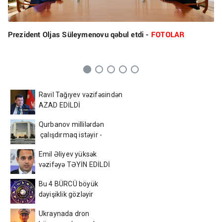
Prezident Oljas Süleymenovu qəbul etdi -
FOTOLAR
Ravil Tağıyev vəzifəsindən
AZAD EDİLDİ
Qurbanov millilərdən
çalışdırmaq istəyir -
AFFA-ya sənəd verdi
Emil Əliyev yüksək
vəzifəyə TƏYİN EDİLDİ
Bu 4 BÜRCÜ böyük
dəyişiklik gözləyir
Ukraynada dron