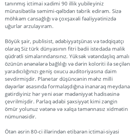
tanınmış ictimai xadimi 90 illik yubileyiniz
münasibətilə səmimi-qəlbdən təbrik edirəm. Sizə
möhkəm cansağlığı və çoxşaxəli fəaliyyətinizdə
uğurlar arzulayıram.
Böyük şair, publisist, ədəbiyyatşünas və tədqiqatçı
olaraq Siz türk dünyasının fitri bədii istedada malik
qüdrətli simalarındansınız. Yüksək vətəndaşlıq amalı
özünün ənənələrə bağlılığı və dərin koloriti ilə seçilən
yaradıcılığınızı geniş oxucu auditoriyasına daim
sevdirmişdir. Planetar düşüncənin məhz milli
dəyərlər əsasında formalaşdığına inanaraq meydana
gətirdiyiniz hər yeni əsər mədəniyyət hadisəsinə
çevrilmişdir. Parlaq ədəbi şəxsiyyət kimi zəngin
ömür yolunuz vətənə və xalqa təmənnasız xidmətin
nümunəsidir.
Ötən əsrin 80-ci illərindən etibarən ictimai-siyasi